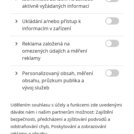

aktivně vyžádaných informací
0
Anarvin
| 30.07.2026 06:30
Známý herec a zpěvák je v podezření už
Ukládání a/nebo přístup k
roky. Řada jeho obětí byla nezletilá. Leto

obvinění popírá.
informacím v zařízení
Reklama založená na

omezených údajích a měření
Za málo peněz hodně muziky aneb levné filmy, které
reklamy
extrémně vydělaly
1
Jaaaara
| 09.08.2020 06:00
Personalizovaný obsah, měření

Máte-li být v Hollywoodu úspěšní,
obsahu, průzkum publika a
potřebujete, aby tržby výrazně
vývoj služeb
převyšovaly náklady. Těmhle snímkům se
to povedlo na jedničku.
Udělením souhlasu s účely a funkcemi zde uvedenými
dáváte nám i našim partnerům možnost: Zajištění
bezpečnosti, předcházení a zjišťování podvodů a
odstraňování chyb, Poskytování a zobrazování
reklamy a obsahu