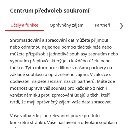
Centrum předvoleb soukromí
❯
Účely a funkce
Oprávněný zájem
Partneři
Pro
Tog
Shromažďování a zpracování dat můžete přijmout
navi
nebo odmítnou najednou pomocí tlačítek níže nebo
můžete přizpůsobit jednotlivé souhlasy zapnutím nebo
Tag: Terry Rossio
vypnutím přepínače, který je u každého účelu nebo
funkce. Tyto informace sdílíme s našimi partnery na
základě souhlasu a oprávněného zájmu. V záložce s
ČLÁNKY
FILMY
OSOBY
VIDEA
(0)
(0)
(0)
dodavateli najdete seznam našich partnerů. Máte zde
možnost upravit váš souhlas pro každého z nich i
Godzilla vs. Kong:
vznést námitku proti zpracování údajů u těch, kteří
Pokračování odhaluje
tvrdí, že mají oprávněný zájem vaše data zpracovat.
zápletku a obsazení
0
Anarvin
| 25.08.2022 21:08
Vaše volby zde jsou relevantní pouze pro tuto
konkrétní stránku. Vaše nastavení a odvolání souhlasu