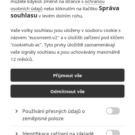
můžete kdykoli změnit na stránce s
ochranou
Správa
osobních údajů
nebo kliknutím na tlačítko
Time Zone: Akční
souhlasu
v levém dolním rohu.
sci-fi představí
záchranáře se
Vaše volby souhlasu jsou uloženy v souboru cookie s
schopností
názvem "euconsent-v2" a v úložišti zařízení pod klíčem
manipulovat časem
"cookiehub-ac". Tyto prvky úložiště zaznamenávají
0
Anarvin
| 16.08.2021 09:00
vaše signály souhlasu a jsou uchovávány maximálně
12 měsíců.
Bleskovky: Při
hledání
Přijmout vše
představitelky Iron
Heart vůbec nebyl
třeba casting
Odmítnout vše
0
TucnakNik
| 10.04.2021 22:41
Používání přesných údajů o

zeměpisné poloze
NEPŘEHLÉDNĚTE
Identifikace zařízení na základě
Jared Leto byl několika ženami obviněn ze zneužívání