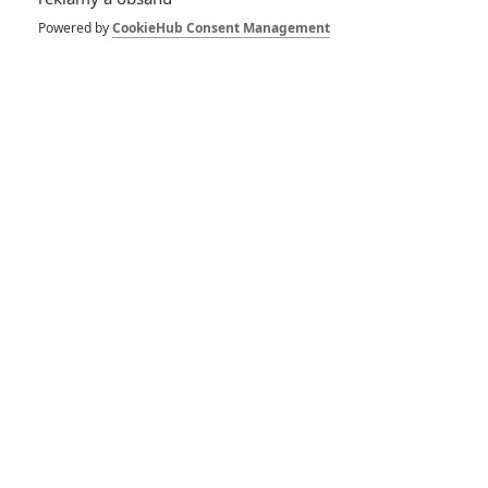
Piráti z Karibiku 2 a
3: Příběh
Powered by
CookieHub Consent Management
sebevražedného
natáčení bez scénáře
je k neuvěření
6
Anarvin
| 05.04.2021 09:00
Piráti z Karibiku:
Chystá se šestka.
Vrátí se Depp?
8
Anarvin
| 06.08.2018 11:27
Godzilla vs. King
Kong potřebuje hned
celý tým scenáristů
5
Anarvin
| 13.03.2017 10:18