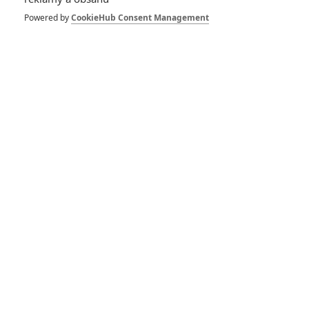
Powered by
CookieHub Consent Management
Hvězdné války: Ewan
McGregor věří, že
diváci postupně přišli
na chuť prequelům
7
Lee
| 03.02.2019 08:06
Solo: Star Wars
Story - Velké
preview nových
Hvězdných válek
2
DanielFF
| 20.05.2018 09:22
Star Wars VII: Z
filmu byl vystřižen
odkaz na Anakina