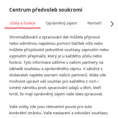
Centrum předvoleb soukromí
❯
Účely a funkce
Oprávněný zájem
Partneři
Pro
Tog
Shromažďování a zpracování dat můžete přijmout
navi
nebo odmítnou najednou pomocí tlačítek níže nebo
můžete přizpůsobit jednotlivé souhlasy zapnutím nebo
Tag: Star Wars: Epizoda I -
vypnutím přepínače, který je u každého účelu nebo
funkce. Tyto informace sdílíme s našimi partnery na
Skrytá hrozba
základě souhlasu a oprávněného zájmu. V záložce s
dodavateli najdete seznam našich partnerů. Máte zde
ČLÁNKY
FILMY
OSOBY
VIDEA
(1)
(0)
(0)
možnost upravit váš souhlas pro každého z nich i
vznést námitku proti zpracování údajů u těch, kteří
Box Office: Pokladny
tvrdí, že mají oprávněný zájem vaše data zpracovat.
kin ovládly opice
Vaše volby zde jsou relevantní pouze pro tuto
0
Anarvin
| 13.05.2024 05:58
konkrétní stránku. Vaše nastavení a odvolání souhlasu