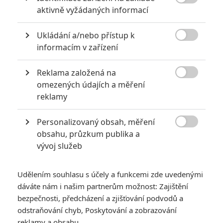

aktivně vyžádaných informací
10 nejvražednějších roků ve filmové historii, a které snímky
za mrtvé můžou
Ukládání a/nebo přístup k
0

Jaaaara
informacím v zařízení
| 27.07.2020 21:30
Kdy se v kinech umíralo nejvíce? A které
snímky v daných letech dominovaly?
Reklama založená na

omezených údajích a měření
reklamy
Personalizovaný obsah, měření
Mlátička s copánkem aneb nejlepší filmy Stevena Seagala

obsahu, průzkum publika a
2
Jaaaara
| 13.07.2020 18:07
vývoj služeb
Kdysi hvězda akčních filmů, dnes král
céčkových slátanin, protagonista bizarní
policejní reality show nebo zvláštní
Udělením souhlasu s účely a funkcemi zde uvedenými
velvyslanec Ruska.
dáváte nám i našim partnerům možnost: Zajištění
bezpečnosti, předcházení a zjišťování podvodů a
odstraňování chyb, Poskytování a zobrazování
reklamy a obsahu