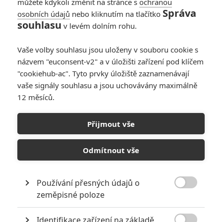
můžete kdykoli změnit na stránce s
ochranou
Správa
osobních údajů
nebo kliknutím na tlačítko
souhlasu
v levém dolním rohu.
Box Office: Kaskadér
v kinech zakopl,
Vaše volby souhlasu jsou uloženy v souboru cookie s
diváky lákají staré
názvem "euconsent-v2" a v úložišti zařízení pod klíčem
Star Wars
"cookiehub-ac". Tyto prvky úložiště zaznamenávají
vaše signály souhlasu a jsou uchovávány maximálně
0
Anarvin
| 06.05.2024 06:00
12 měsíců.
Star Wars: Skrytá
Přijmout vše
hrozba: Studio si
myslelo, že příběh
Odmítnout vše
malého Anakina zničí
celou značku
Používání přesných údajů o
0
Prokopio
| 18.11.2020 08:48

zeměpisné poloze
NEPŘEHLÉDNĚTE
Identifikace zařízení na základě