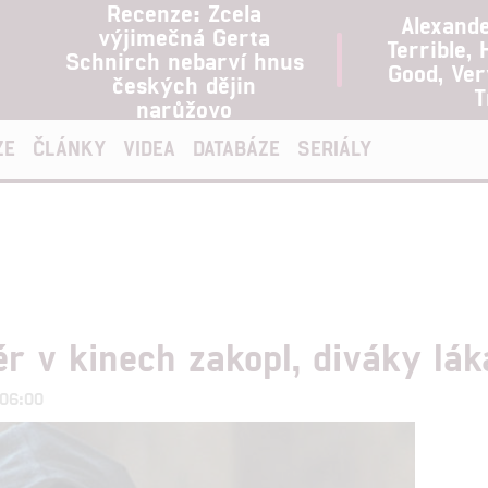
Recenze: Zcela
Alexand
výjimečná Gerta
Terrible, 
Schnirch nebarví hnus
Good, Ve
českých dějin
T
narůžovo
ZE
ČLÁNKY
VIDEA
DATABÁZE
SERIÁLY
r v kinech zakopl, diváky lák
 06:00