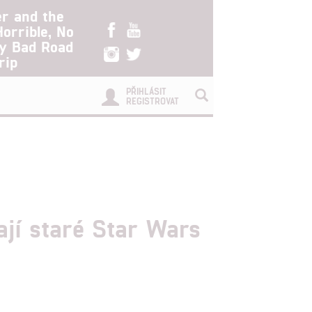
er and the
Horrible, No
ry Bad Road
rip
PŘIHLÁSIT
REGISTROVAT
ají staré Star Wars