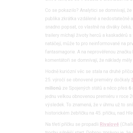
Co se pokazilo? Analytici se domnívají, že
publika zkrátka vzdálené a nedostatečně at
snadno popsat, co vlastně na diváky čeká, 
trailery míchají životy herců a kaskadérů s
natáčejí, může to pro neinformované na pr
fantasmagorie. A na neprověřenou značku by
komentátoři se domnívají, že náklady měly 
Hodně kuriózní věc se stala na druhé příčce.
25. výročí se obnovené premiéry dočkaly
milionů
ze Spojených států a něco přes
6 
jednu velkou obnovenou premiéru v roce 201
výsledek. To znamená, že v úhrnu už to sn
historickém žebříčku na 45. příčku, nad
Hle
Na třetí příčku se propadli
Rivalové
(
Chall
trochu silnější start. Dobrou zprávou je, 