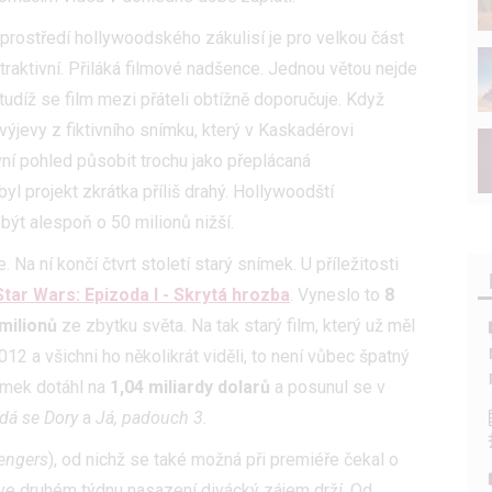
 prostředí hollywoodského zákulisí je pro velkou část
raktivní. Přiláká filmové nadšence. Jednou větou nejde
tudíž se film mezi přáteli obtížně doporučuje. Když
 výjevy z fiktivního snímku, který v Kaskadérovi
vní pohled působit trochu jako přeplácaná
l projekt zkrátka příliš drahý. Hollywoodští
být alespoň o 50 milionů nižší.
 Na ní končí čtvrt století starý snímek. U příležitosti
Star Wars: Epizoda I - Skrytá hrozba
. Vyneslo to
8
milionů
ze zbytku světa. Na tak starý film, který už měl
2 a všichni ho několikrát viděli, to není vůbec špatný
ímek dotáhl na
1,04 miliardy dolarů
a posunul se v
dá se Dory
a
Já, padouch 3.
engers
), od nichž se také možná při premiéře čekal o
že ve druhém týdnu nasazení divácký zájem drží. Od