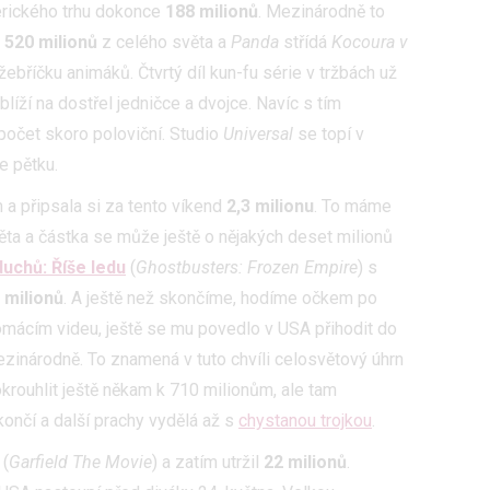
rvices development
rického trhu dokonce
188 milionů
. Mezinárodně to
y
520 milionů
z celého světa a
Panda
střídá
Kocoura v
hlasu s účely a funkcemi zde uvedenými dáváte nám i našim pa
ebříčku animáků. Čtvrtý díl kun-fu série v tržbách už
re security, prevent and detect fraud, and fix errors, Deliver and
iblíží na dostřel jedničce a dvojce. Navíc s tím
nd content
počet skoro poloviční. Studio
Universal
se topí v
e pětku.
 a připsala si za tento víkend
2,3 milion
u
. To máme
ta a částka se může ještě o nějakých deset milionů
duchů: Říše ledu
(
Ghostbusters: Frozen Empire
) s
 milionů
. A ještě než skončíme, hodíme očkem po
 domácím videu, ještě se mu povedlo v USA přihodit do
zinárodně. To znamená v tuto chvíli celosvětový úhrn
rouhlit ještě někam k 710 milionům, ale tam
ončí a další prachy vydělá až s
chystanou trojkou
.
(
Garfield The Movie
) a zatím utržil
22 milionů
.