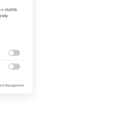
v úložišti
gnály


ent Management


