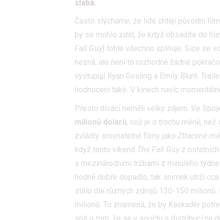
slabá.
Často slýcháme, že lidé chtějí původní film
by se mohlo zdát, že když obsadíte do hlav
Fall Guy
) tohle všechno splňuje. Sice se v
nezná, ale není to rozhodně žádné pokračo
vystupují Ryan Gosling a Emily Blunt. Trail
hodnocení také. V kinech navíc momentáln
Přesto diváci neměli velký zájem. Ve Spoj
milionů dolarů
, což je o trochu méně, ne
zvládly srovnatelné filmy jako
Ztracené mě
když tento víkend
The Fall Guy
z ostatních 
s mezinárodními tržbami z minulého týdne 
hodně dobře dopadlo, tak snímek utrží cca 
stálo dle různých zdrojů 130-150 milionů.
milionů. To znamená, že by
Kaskadér
potře
snít o tom, že se v součtu s distribucí na