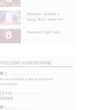
6
Recenze: Godzilla x
Kong: Nové impérium
8
Recenze: Opičí muž
POSLEDNÍ KOMENTOVANÉ
3
ČLÁNEK | 01.08.2026 16:40
Marvel nečekaně zrušil již schválené
pokračování
433
FILM | 01.08.2026 07:11
拆彈專家
1
ČLÁNEK | 30.07.2026 20:14