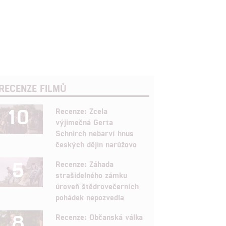
RECENZE FILMŮ
10
Recenze: Zcela
výjimečná Gerta
Schnirch nebarví hnus
českých dějin narůžovo
5
Recenze: Záhada
strašidelného zámku
úroveň štědrovečerních
pohádek nepozvedla
8
Recenze: Občanská válka