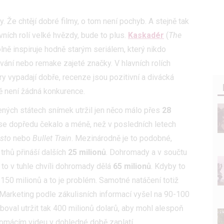
y. Že chtějí dobré filmy, o tom není pochyb. A stejně tak
ních rolí velké hvězdy, bude to plus.
Kaskadér
(
The
olně inspiruje hodně starým seriálem, který nikdo
vání nebo remake zajeté značky. V hlavních rolích
ery vypadají dobře, recenze jsou pozitivní a divácká
ě není žádná konkurence.
ených státech snímek utržil jen něco málo přes
28
ž se dopředu čekalo a méně, než v posledních letech
sto
nebo
Bullet Train
. Mezinárodně je to podobné,
trhů přináší dalších
25 milionů
. Dohromady a v součtu
to v tuhle chvíli dohromady dělá
65 milionů
. Kdyby to
150 milionů a to je problém. Samotné natáčení totiž
 Marketing podle zákulisních informací vyšel na 90-100
boval utržit tak 400 milionů dolarů, aby mohl alespoň
 domácím videu v dohledné době zaplatí.