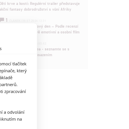
Děti krve a kostí: Regulérní trailer představuje
akční fantasy dobrodružství s vůní Afriky
1
ČLÁNEK | 30.07.2026 12:31
Spider-Man: Zbrusu nový den – Podle recenzí
máme čekat překvapivě emotivní a osobní film
1
ČLÁNEK | 30.07.2026 03:42
s
Velké preview: Odyssea - seznamte se s
maximálně nabitým obsazením
mocí tlačítek
pínače, který
základě
partnerů.
ti zpracování
ní a odvolání
iknutím na