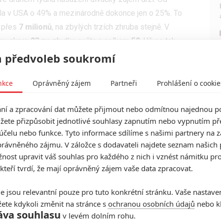
la v USA o 49% a mezinárodně dokonce jen o 25%. To
o přes
7 milionů
, na zbylých trzích zhruba stejně. V
ky, skoro
23
ze zbytku světa a celkem
52
. Už se tak
táčení. Jak už jsme
rozebírali minule
, film se zaplatil z
 předvoleb soukromí
vacích práv
Amazonu
, takže se produkce rozhodně
itě by bylo fajn rozpočet v pokladnách kin alespoň
nkce
Oprávněný zájem
Partneři
Prohlášení o cookie
aly šanci i do budoucna.
í a zpracování dat můžete přijmout nebo odmítnou najednou po
ovinka víkendu, horor
Tarot
. V USA utržila jen něco
žete přizpůsobit jednotlivé souhlasy zapnutím nebo vypnutím pře
světově je tedy utrženo něco přes
10 milionů
. To je na
účelu nebo funkce. Tyto informace sdílíme s našimi partnery na 
y přitáhnou masové publikum, ale většinou dokážou
rávněného zájmu. V záložce s dodavateli najdete seznam našich 
ost upravit váš souhlas pro každého z nich i vznést námitku pro
dy se to nestalo, zřejmě proto, že je snímek zkrátka
 kteří tvrdí, že mají oprávněný zájem vaše data zpracovat.
jí. Natáčení ale stálo jen 8 milionů, takže nakonec
lusu. Točit horory prostě dává z obchodního hlediska
e jsou relevantní pouze pro tuto konkrétní stránku. Vaše nastave
ete kdykoli změnit na stránce s
ochranou osobních údajů
nebo kl
áva souhlasu
v levém dolním rohu.
la x Kong: Nové impérium
(Godzilla x Kong: The New