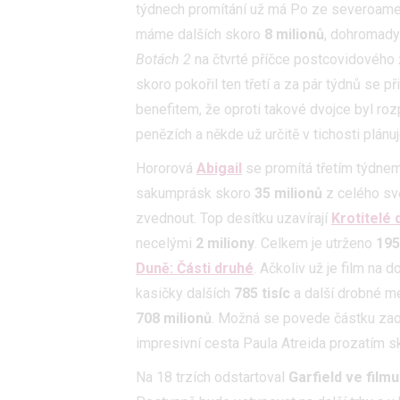
and se
týdnech promítání už má Po ze severoame
máme dalších skoro
8 milionů
, dohromad
Udělením sou
Botách 2
na čtvrté příčce postcovidového ž
možnost: Ensu
skoro pokořil ten třetí a za pár týdnů se př
advertising a
benefitem, že oproti takové dvojce byl roz
penězích a někde už určitě v tichosti plánuj
Hororová
Abigail
se promítá třetím týdnem
sakumprásk skoro
35 milionů
z celého svě
zvednout. Top desítku uzavírají
Krotitelé 
necelými
2 miliony
. Celkem je utrženo
195
Duně: Části druhé
. Ačkoliv už je film na
kasičky dalších
785 tisíc
a další drobné me
708 milionů
. Možná se povede částku zaok
impresivní cesta Paula Atreida prozatím sk
Na 18 trzích odstartoval
Garfield ve filmu