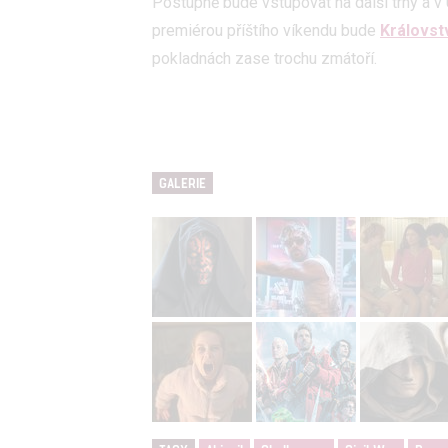
Postupně bude vstupovat na další trhy a v
premiérou příštího víkendu bude
Královst
pokladnách zase trochu zmátoří.
GALERIE