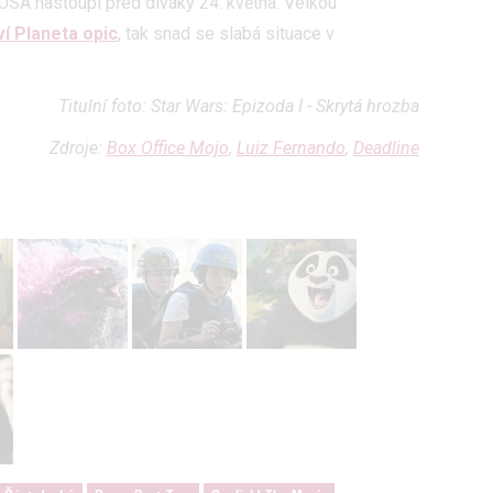
 USA nastoupí před diváky 24. května. Velkou
ví Planeta opic
, tak snad se slabá situace v
Titulní foto: Star Wars: Epizoda I - Skrytá hrozba
Zdroje:
Box Office Mojo
,
Luiz Fernando
,
Deadline