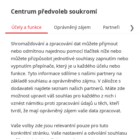
Centrum předvoleb soukromí
❯
Účely a funkce
Oprávněný zájem
Partneři
Pro
Tog
Shromažďování a zpracování dat můžete přijmout
navi
nebo odmítnou najednou pomocí tlačítek níže nebo
můžete přizpůsobit jednotlivé souhlasy zapnutím nebo
Tag: Charlie's Angels
vypnutím přepínače, který je u každého účelu nebo
funkce. Tyto informace sdílíme s našimi partnery na
základě souhlasu a oprávněného zájmu. V záložce s
ČLÁNKY
FILMY
OSOBY
VIDEA
(1)
(0)
(0)
dodavateli najdete seznam našich partnerů. Máte zde
možnost upravit váš souhlas pro každého z nich i
Charlieho andílci:
vznést námitku proti zpracování údajů u těch, kteří
Vzniká nová verze
tvrdí, že mají oprávněný zájem vaše data zpracovat.
akčního
dobrodružství s
Vaše volby zde jsou relevantní pouze pro tuto
trojicí agentek
konkrétní stránku. Vaše nastavení a odvolání souhlasu
0
Anarvin
| 14.02.2026 15:09