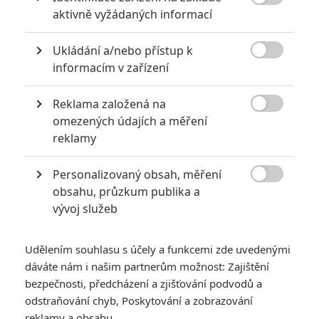

aktivně vyžádaných informací
0
Jaaaara
| 04.08.2020 18:24
Jestli vás už omrzela Nákaza, zkuste si
Ukládání a/nebo přístup k
pandemii zpříjemnit jinou relevantní

peckou, v níž lidstvo terorizují nebezpeční
informacím v zařízení
mikroskopičtí prevíti.
Reklama založená na

omezených údajích a měření
Mlátička s copánkem aneb nejlepší filmy Stevena Seagala
reklamy
2
Jaaaara
| 13.07.2020 18:07
Personalizovaný obsah, měření
Kdysi hvězda akčních filmů, dnes král
céčkových slátanin, protagonista bizarní

obsahu, průzkum publika a
policejní reality show nebo zvláštní
vývoj služeb
velvyslanec Ruska.
Udělením souhlasu s účely a funkcemi zde uvedenými
dáváte nám i našim partnerům možnost: Zajištění
bezpečnosti, předcházení a zjišťování podvodů a
odstraňování chyb, Poskytování a zobrazování
Kristen Stewart
reklamy a obsahu