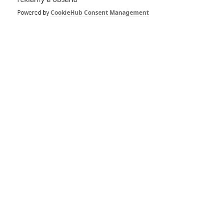
tvrdí, že kdyby tajila
svou orientaci,
Powered by
CookieHub Consent Management
mohla mít roli u
Marvelu
3
misar3
| 07.09.2019 21:23
10
nejočekávanějších
filmů podzimu podle
diváků
5
Anarvin
| 03.09.2019 21:28
Charlieho andílci:
Trojice akčních
hrdinek se
představuje v
prvním traileru
8
Anarvin
| 27.06.2019 17:22