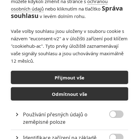
můžete kdykoli změnit na stránce s
ochranou
Správa
osobních údajů
nebo kliknutím na tlačítko
Charlieho andílci se
souhlasu
v levém dolním rohu.
nás snaží zaujmout v
novém traileru
Vaše volby souhlasu jsou uloženy v souboru cookie s
3
Rudmen
| 12.10.2019 11:47
názvem "euconsent-v2" a v úložišti zařízení pod klíčem
"cookiehub-ac". Tyto prvky úložiště zaznamenávají
vaše signály souhlasu a jsou uchovávány maximálně
12 měsíců.
Klip: Charlieho
andílci, aneb když
Přijmout vše
vám dámské
oblečení komplikuje
akční honičku
Odmítnout vše
0
Rudmen
| 27.09.2019 21:28
Používání přesných údajů o

zeměpisné poloze
NEPŘEHLÉDNĚTE
Identifikace zařízení na základě
Nebezpečně nakažlivé filmy aneb bakterie a viry útočí