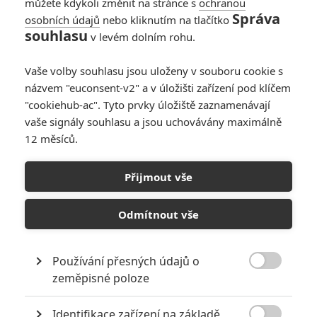
můžete kdykoli změnit na stránce s
ochranou
Správa
osobních údajů
nebo kliknutím na tlačítko
souhlasu
v levém dolním rohu.
PŘIDAT NOVÝ KOMENTÁŘ
Vaše volby souhlasu jsou uloženy v souboru cookie s
názvem "euconsent-v2" a v úložišti zařízení pod klíčem
Pro psaní komentářů, se přihlašte.
"cookiehub-ac". Tyto prvky úložiště zaznamenávají
vaše signály souhlasu a jsou uchovávány maximálně
RECENZE FILMŮ
12 měsíců.
10
Recenze: Zcela výjimečná Gerta
Přijmout vše
Schnirch nebarví hnus českých dějin
narůžovo
Odmítnout vše
5
Recenze: Záhada strašidelného
zámku úroveň štědrovečerních
pohádek nepozvedla
Používání přesných údajů o

zeměpisné poloze
8
Recenze: Občanská válka
Identifikace zařízení na základě