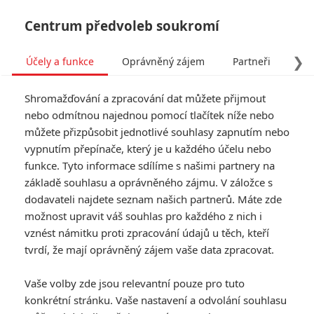
Centrum předvoleb soukromí
❯
Účely a funkce
Oprávněný zájem
Partneři
Pro
Tog
Shromažďování a zpracování dat můžete přijmout
navi
nebo odmítnou najednou pomocí tlačítek níže nebo
můžete přizpůsobit jednotlivé souhlasy zapnutím nebo
Charlieho andílci: Trojice
vypnutím přepínače, který je u každého účelu nebo
funkce. Tyto informace sdílíme s našimi partnery na
hrdinek na první společné
základě souhlasu a oprávněného zájmu. V záložce s
fotce
dodavateli najdete seznam našich partnerů. Máte zde
možnost upravit váš souhlas pro každého z nich i
vznést námitku proti zpracování údajů u těch, kteří
Napsal:
Petr Slavík - (Anarvin)
, 13.03.2019 14:54
tvrdí, že mají oprávněný zájem vaše data zpracovat.
KOMENTÁŘE
0
Vaše volby zde jsou relevantní pouze pro tuto
konkrétní stránku. Vaše nastavení a odvolání souhlasu