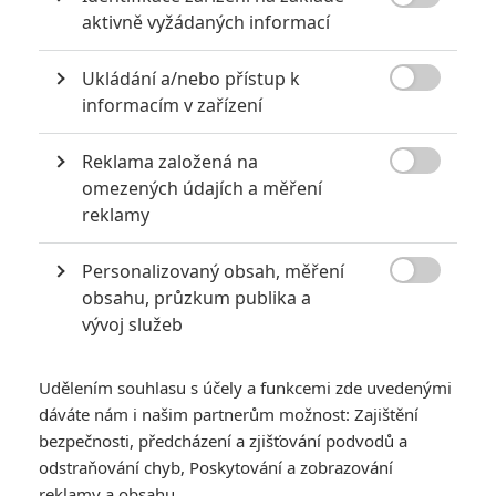

aktivně vyžádaných informací
6
Recenze: Godzilla x Kong: Nové
impérium
Ukládání a/nebo přístup k

informacím v zařízení
8
Recenze: Opičí muž
Reklama založená na

omezených údajích a měření
reklamy
POSLEDNÍ KOMENTOVANÉ
Personalizovaný obsah, měření

obsahu, průzkum publika a
3
ČLÁNEK | 01.08.2026 16:40
vývoj služeb
Marvel nečekaně zrušil již schválené pokračování
433
FILM | 01.08.2026 07:11
Udělením souhlasu s účely a funkcemi zde uvedenými
拆彈專家
dáváte nám i našim partnerům možnost: Zajištění
1
bezpečnosti, předcházení a zjišťování podvodů a
ČLÁNEK | 30.07.2026 20:14
Děti krve a kostí: Regulérní trailer představuje akční fantasy
odstraňování chyb, Poskytování a zobrazování
dobrodružství s vůní Afriky
reklamy a obsahu