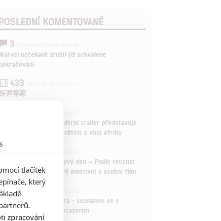
POSLEDNÍ KOMENTOVANÉ
3
ČLÁNEK | 01.08.2026 16:40
Marvel nečekaně zrušil již schválené
pokračování
433
FILM | 01.08.2026 07:11
拆彈專家
1
ČLÁNEK | 30.07.2026 20:14
Děti krve a kostí: Regulérní trailer představuje
akční fantasy dobrodružství s vůní Afriky
s
1
ČLÁNEK | 30.07.2026 12:31
Spider-Man: Zbrusu nový den – Podle recenzí
mocí tlačítek
máme čekat překvapivě emotivní a osobní film
pínače, který
1
základě
ČLÁNEK | 30.07.2026 03:42
Velké preview: Odyssea - seznamte se s
partnerů.
maximálně nabitým obsazením
ti zpracování