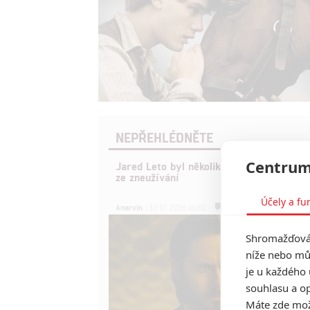
NEPŘEHLÉDNĚTE
Centrum
Jared Leto byl několika ženami obviněn
ze zneužívání
Účely a fu
0
Anarvin
| 30.07.2026 06:30
Shromažďován
níže nebo mů
je u každého 
souhlasu a op
Máte zde možn