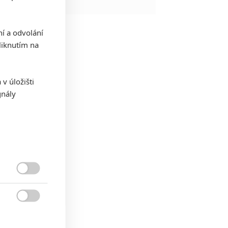
ní a odvolání
iknutím na
v úložišti
gnály

