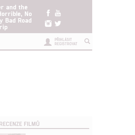
er and the
Horrible, No
ry Bad Road
rip
PŘIHLÁSIT
REGISTROVAT
RECENZE FILMŮ