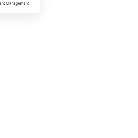
ent Management



rtnerům
ání chyb,