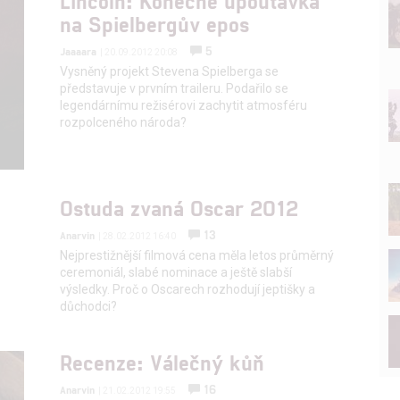
Lincoln: Konečně upoutávka
na Spielbergův epos
5
Jaaaara
| 20.09.2012 20:08
Vysněný projekt Stevena Spielberga se
představuje v prvním traileru. Podařilo se
legendárnímu režisérovi zachytit atmosféru
rozpolceného národa?
Ostuda zvaná Oscar 2012
13
Anarvin
| 28.02.2012 16:40
Nejprestižnější filmová cena měla letos průměrný
ceremoniál, slabé nominace a ještě slabší
výsledky. Proč o Oscarech rozhodují jeptišky a
důchodci?
Recenze: Válečný kůň
16
Anarvin
| 21.02.2012 19:55