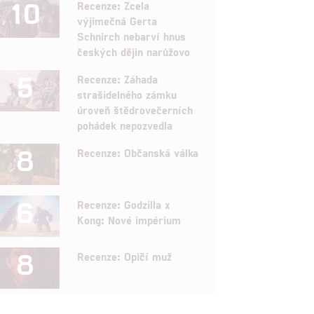
10
Recenze: Zcela
výjimečná Gerta
Schnirch nebarví hnus
českých dějin narůžovo
5
Recenze: Záhada
strašidelného zámku
úroveň štědrovečerních
pohádek nepozvedla
8
Recenze: Občanská válka
6
Recenze: Godzilla x
Kong: Nové impérium
8
Recenze: Opičí muž