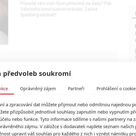
Připadal vám vojín Ryan přitažený za vlasy? Pak
Válečného koně budete neávidět. Začíná
Spielberg senilnět?
 předvoleb soukromí
Mlátička s copánkem aneb nejlepší filmy
Stevena Seagala
nkce
Oprávněný zájem
Partneři
Prohlášení o cookie
2
Jaaaara
| 13.07.2020 18:07
í a zpracování dat můžete přijmout nebo odmítnou najednou po
žete přizpůsobit jednotlivé souhlasy zapnutím nebo vypnutím pře
účelu nebo funkce. Tyto informace sdílíme s našimi partnery na 
rávněného zájmu. V záložce s dodavateli najdete seznam našich 
ost upravit váš souhlas pro každého z nich i vznést námitku pro