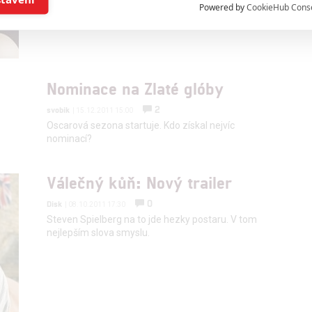
Powered by
CookieHub Cons
a založená na omezených údajích a měření reklamy
alizovaný obsah, měření obsahu, průzkum publika a vývoj
Nominace na Zlaté glóby
2
svobik
| 15.12.2011 15:00
hlasu s účely a funkcemi zde uvedenými dáváte nám i našim pa
Oscarová sezona startuje. Kdo získal nejvíc
nominací?
štění bezpečnosti, předcházení a zjišťování podvodů a odstraňov
a zobrazování reklamy a obsahu
Válečný kůň: Nový trailer
0
Disk
| 08.10.2011 17:30
Steven Spielberg na to jde hezky postaru. V tom
nejlepším slova smyslu.