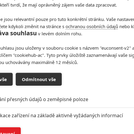
 kteří tvrdí, že mají oprávněný zájem vaše data zpracovat.
e jsou relevantní pouze pro tuto konkrétní stránku. Vaše nastave
Kdysi hvězda akčních filmů, dnes král céčkových
ete kdykoli změnit na stránce s
ochranou osobních údajů
nebo kl
slátanin, protagonista bizarní policejní reality
show nebo zvláštní velvyslanec Ruska.
áva souhlasu
v levém dolním rohu.
uhlasu jsou uloženy v souboru cookie s názvem "euconsent-v2" a 
klíčem "cookiehub-ac". Tyto prvky úložiště zaznamenávají vaše si
sou uchovávány maximálně 12 měsíců.
Nominace na Oscary 2012
4
Anarvin
| 24.01.2012 15:01
vše
Odmítnout vše
Kdo vyhraje letošní ceny Akademie?
ání přesných údajů o zeměpisné poloze
15 nejočekávanějších
Oscarovek roku 2012
ikace zařízení na základě aktivně vyžádaných informací
6
Anarvin
| 04.01.2012 23:00
Na které snímky s uměleckými ambicemi se letos
í a/nebo přístup k informacím v zařízení
nejvíc těšíme?
stavení