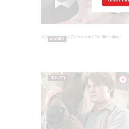
Reklam
Person
služeb
NOVINKY
Udělením sou
možnost: Zaji
Poskytování 
TRAILERY