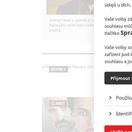
údajů u těch,
Vaše volby zd
Známý herec a zpěvák je v podezření už roky.
souhlasu můž
Řada jeho obětí byla nezletilá. Leto obvinění
popírá.
Spr
tlačítko
Vaše volby so
zařízení pod 
souhlasu a j
NOVINKY
Přijmout 
Použív
ČLÁNKY
Identif
Ukládán
Uložit na