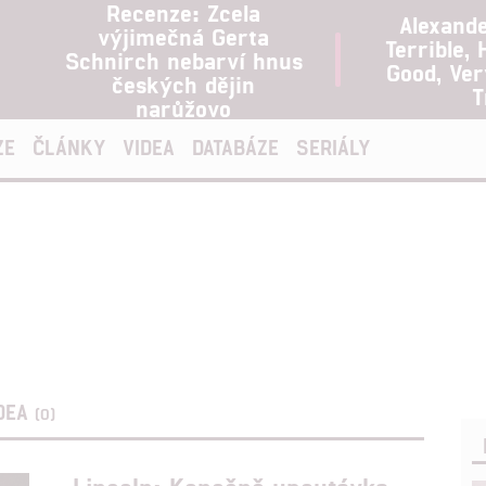
Recenze: Zcela
Alexand
výjimečná Gerta
Terrible, 
Schnirch nebarví hnus
Good, Ve
českých dějin
T
narůžovo
ZE
ČLÁNKY
VIDEA
DATABÁZE
SERIÁLY
DEA
(0)