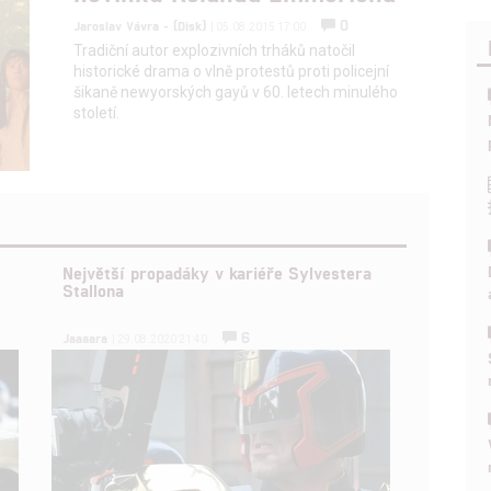
0
Jaroslav Vávra - (Disk)
| 05.08.2015 17:00
Tradiční autor explozivních trháků natočil
historické drama o vlně protestů proti policejní
šikaně newyorských gayů v 60. letech minulého
století.
Největší propadáky v kariéře Sylvestera
Stallona
6
Jaaaara
| 29.08.2020 21:40