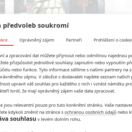
 předvoleb soukromí
v
Soudce Dredd slaví kulaté výročí, je čas
zavzpomínat na ambiciózní projekty, které akční
legendě příliš nevyšly.
nkce
Oprávněný zájem
Partneři
Prohlášení o cookie
í a zpracování dat můžete přijmout nebo odmítnou najednou po
žete přizpůsobit jednotlivé souhlasy zapnutím nebo vypnutím pře
Recenze: Saint Laurent
účelu nebo funkce. Tyto informace sdílíme s našimi partnery na 
rávněného zájmu. V záložce s dodavateli najdete seznam našich 
1
Jaroslav Vávra - (Disk)
| 13.01.2015 23:05
ost upravit váš souhlas pro každého z nich i vznést námitku pro
Módní ikona se vydává na plátna našich kin už v
 kteří tvrdí, že mají oprávněný zájem vaše data zpracovat.
druhém životopisném snímku. Tentokrát to
nedopadlo vůbec zle.
e jsou relevantní pouze pro tuto konkrétní stránku. Vaše nastave
ete kdykoli změnit na stránce s
ochranou osobních údajů
nebo kl
áva souhlasu
v levém dolním rohu.