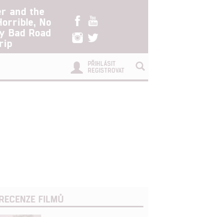
er and the
Horrible, No
ry Bad Road
rip
PŘIHLÁSIT
REGISTROVAT
RECENZE FILMŮ