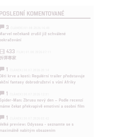
POSLEDNÍ KOMENTOVANÉ
3
ČLÁNEK | 01.08.2026 16:40
Marvel nečekaně zrušil již schválené
pokračování
433
FILM | 01.08.2026 07:11
拆彈專家
1
ČLÁNEK | 30.07.2026 20:14
Děti krve a kostí: Regulérní trailer představuje
akční fantasy dobrodružství s vůní Afriky
1
ČLÁNEK | 30.07.2026 12:31
Spider-Man: Zbrusu nový den – Podle recenzí
máme čekat překvapivě emotivní a osobní film
1
ČLÁNEK | 30.07.2026 03:42
Velké preview: Odyssea - seznamte se s
maximálně nabitým obsazením