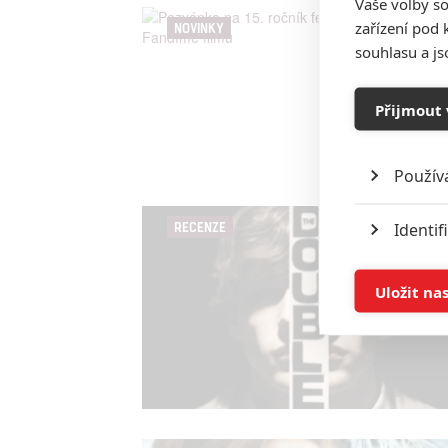
Vaše volby so
zařízení pod 
NOVINKY
souhlasu a j
Přijmout 
Použív
Identif
RECENZE
Ukládán
Uložit na
Reklam
Person
služeb