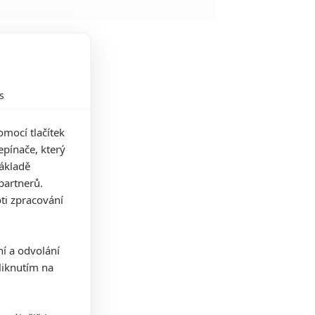
s
mocí tlačítek
pínače, který
základě
partnerů.
ti zpracování
ní a odvolání
iknutím na