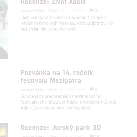
Recenze: Život Adèle
hlasu s účely a funkcemi zde uvedenými dáváte nám i našim pa
3
Jaroslav Vávra - (Disk)
| 10.11.2013 23:25
štění bezpečnosti, předcházení a zjišťování podvodů a odstraňov
Lesbické romantické drama, jeden z milačků
a zobrazování reklamy a obsahu
letošních filmových festivalů, vstoupí již brzy i do
našich kin. Na co se připravit?
Pozvánka na 14. ročník
festivalu Mezipatra
0
Jaroslav Vávra - (Disk)
| 21.10.2013 22:25
Skočte si na předpremiéru mezinárodního
festivalového hitu Život Adele, o milostném životě
Adele Exarchopoulos a Léy Seydoux.
Recenze: Jurský park 3D
19
Jaroslav Vávra - (Disk)
| 12.04.2013 16:00