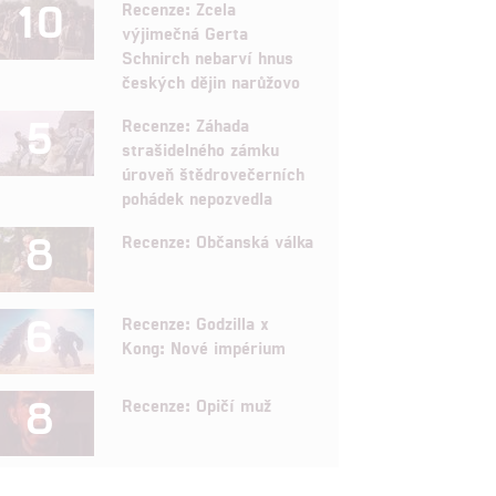
10
Recenze: Zcela
výjimečná Gerta
Schnirch nebarví hnus
českých dějin narůžovo
5
Recenze: Záhada
strašidelného zámku
úroveň štědrovečerních
pohádek nepozvedla
8
Recenze: Občanská válka
6
Recenze: Godzilla x
Kong: Nové impérium
8
Recenze: Opičí muž