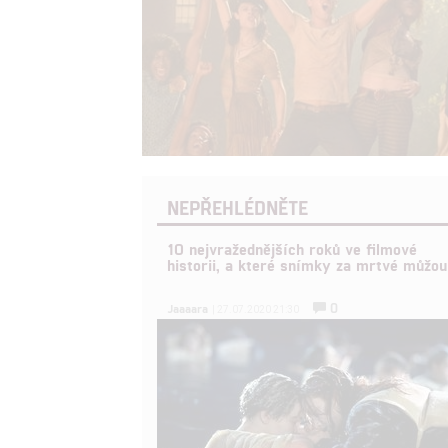
NEPŘEHLÉDNĚTE
10 nejvražednějších roků ve filmové
historii, a které snímky za mrtvé můžou
0
Jaaaara
| 27.07.2020 21:30