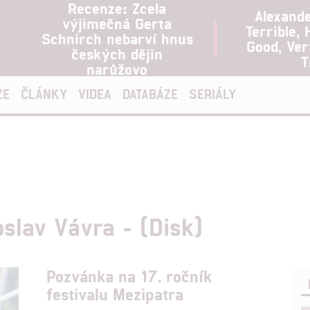
Recenze: Zcela
Alexand
výjimečná Gerta
Terrible, 
Schnirch nebarví hnus
Good, Ve
českých dějin
T
narůžovo
ZE
ČLÁNKY
VIDEA
DATABÁZE
SERIÁLY
slav Vávra - (Disk)
Pozvánka na 17. ročník
festivalu Mezipatra