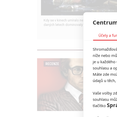
Centrum
Kdy se v kinech umíralo nejvíce? A které snímky 
daných letech dominovaly?
Účely a fu
Shromažďován
níže nebo mů
je u každého 
RECENZE
souhlasu a op
Máte zde možn
údajů u těch,
Vaše volby zd
souhlasu můž
Spr
tlačítko