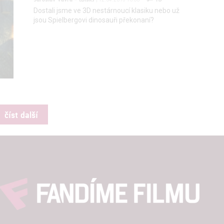
Dostali jsme ve 3D nestárnoucí klasiku nebo už
jsou Spielbergovi dinosauři překonaní?
číst další