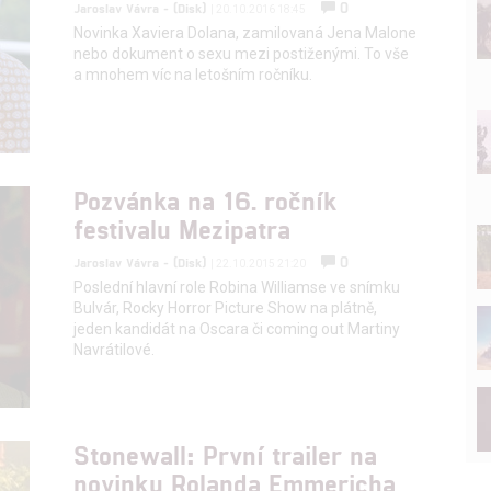
0
Jaroslav Vávra - (Disk)
| 20.10.2016 18:45
Novinka Xaviera Dolana, zamilovaná Jena Malone
nebo dokument o sexu mezi postiženými. To vše
a mnohem víc na letošním ročníku.
Pozvánka na 16. ročník
festivalu Mezipatra
0
Jaroslav Vávra - (Disk)
| 22.10.2015 21:20
Poslední hlavní role Robina Williamse ve snímku
Bulvár, Rocky Horror Picture Show na plátně,
jeden kandidát na Oscara či coming out Martiny
Navrátilové.
Stonewall: První trailer na
novinku Rolanda Emmericha