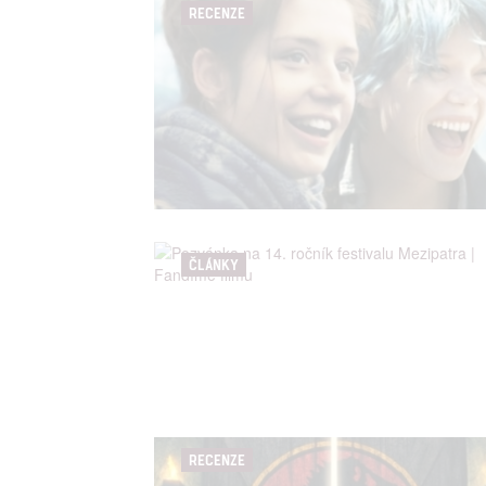
RECENZE
Udělením sou
možnost: Zaji
Poskytování 
ČLÁNKY
RECENZE