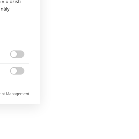
v úložišti
gnály


ent Management


