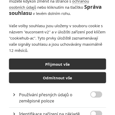
můžete kdykoli změnit na stránce s
ochranou
0
Anarvin
| 18.11.2025 06:00
Správa
osobních údajů
nebo kliknutím na tlačítko
souhlasu
v levém dolním rohu.
Návštěvnost kin:
Nový Predátor
Vaše volby souhlasu jsou uloženy v souboru cookie s
překonal rekord
názvem "euconsent-v2" a v úložišti zařízení pod klíčem
série
"cookiehub-ac". Tyto prvky úložiště zaznamenávají
vaše signály souhlasu a jsou uchovávány maximálně
0
Anarvin
| 10.11.2025 06:28
12 měsíců.
Návštěvnost kin se
Přijmout vše
propadla na dvouleté
dno, diváky neláká
Odmítnout vše
vůbec nic
2
Anarvin
| 03.11.2025 06:04
Používání přesných údajů o

zeměpisné poloze
NEPŘEHLÉDNĚTE
Identifikace zařízení na základě