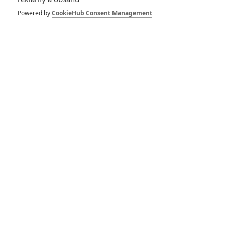
Chainsaw Man -
Powered by
CookieHub Consent Management
Film: Reze Arc:
Absolutní démonická
řež už za pár dní
vstoupí do kin
0
Rudmen
| 28.10.2025 21:08
Návštěvnost kin:
Springsteen pohořel,
vládne masakr
motorovou pilou
0
Anarvin
| 27.10.2025 17:06
Chainsaw Man:
Hrdina s pilami místo
končetin míří do
českých kin