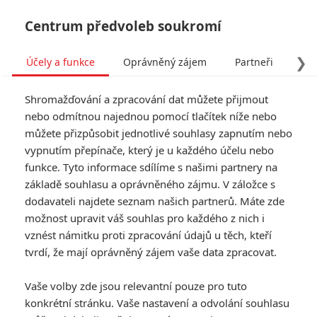
Centrum předvoleb soukromí
❯
Účely a funkce
Oprávněný zájem
Partneři
Pro
Tog
Shromažďování a zpracování dat můžete přijmout
navi
nebo odmítnou najednou pomocí tlačítek níže nebo
můžete přizpůsobit jednotlivé souhlasy zapnutím nebo
Tag: Chainsaw Man – Film:
vypnutím přepínače, který je u každého účelu nebo
funkce. Tyto informace sdílíme s našimi partnery na
Reze Arc
základě souhlasu a oprávněného zájmu. V záložce s
dodavateli najdete seznam našich partnerů. Máte zde
ČLÁNKY
FILMY
OSOBY
VIDEA
(0)
(0)
(0)
možnost upravit váš souhlas pro každého z nich i
vznést námitku proti zpracování údajů u těch, kteří
Návštěvnost kin:
tvrdí, že mají oprávněný zájem vaše data zpracovat.
Podfukáři táhnou
někde, Běžící muž
Vaše volby zde jsou relevantní pouze pro tuto
nikde
konkrétní stránku. Vaše nastavení a odvolání souhlasu