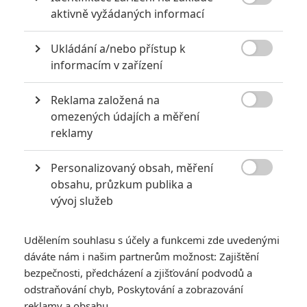

aktivně vyžádaných informací
Největší propadáky v kariéře Sylvestera Stallona
6
Jaaaara
Ukládání a/nebo přístup k
| 29.08.2020 21:40

informacím v zařízení
Soudce Dredd slaví kulaté výročí, je čas
zavzpomínat na ambiciózní projekty, které
akční legendě příliš nevyšly.
Reklama založená na

omezených údajích a měření
reklamy
8 hereckých dvojic, které se při natáčení nemohly vystát
Personalizovaný obsah, měření
2
Jaaaara
| 23.07.2020 21:30

obsahu, průzkum publika a
Když to nejde, tak to nejde... aneb kdo se s
vývoj služeb
kým při natáčení nemusel?
Udělením souhlasu s účely a funkcemi zde uvedenými
dáváte nám i našim partnerům možnost: Zajištění
bezpečnosti, předcházení a zjišťování podvodů a
odstraňování chyb, Poskytování a zobrazování
reklamy a obsahu