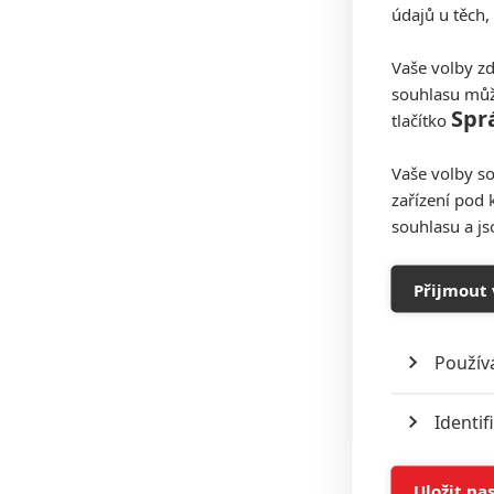
údajů u těch,
Vaše volby zd
souhlasu můž
Spr
tlačítko
Vaše volby so
zařízení pod 
souhlasu a j
Přijmout 
Použív
Identif
Ukládán
Uložit na