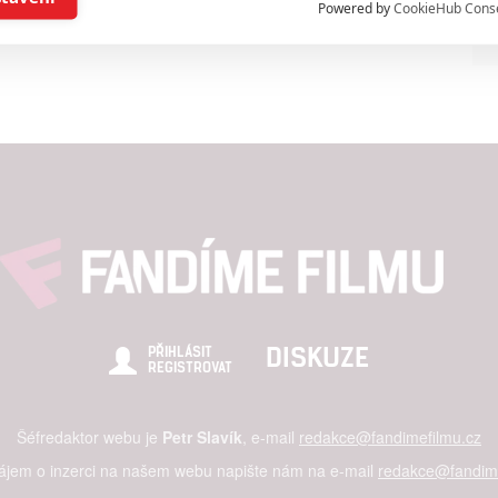
Powered by
CookieHub Cons
a založená na omezených údajích a měření reklamy
alizovaný obsah, měření obsahu, průzkum publika a vývoj
hlasu s účely a funkcemi zde uvedenými dáváte nám i našim pa
štění bezpečnosti, předcházení a zjišťování podvodů a odstraňov
a zobrazování reklamy a obsahu
DISKUZE
PŘIHLÁSIT
REGISTROVAT
Šéfredaktor webu je
Petr Slavík
, e-mail
redakce@fandimefilmu.cz
zájem o inzerci na našem webu napište nám na e-mail
redakce@fandime