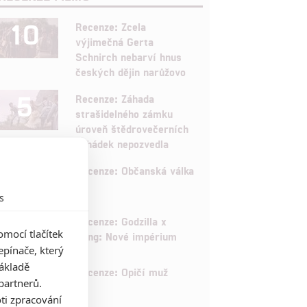
10
Recenze: Zcela
výjimečná Gerta
Schnirch nebarví hnus
českých dějin narůžovo
5
Recenze: Záhada
strašidelného zámku
úroveň štědrovečerních
pohádek nepozvedla
8
Recenze: Občanská válka
s
6
Recenze: Godzilla x
mocí tlačítek
Kong: Nové impérium
pínače, který
základě
8
Recenze: Opičí muž
partnerů.
ti zpracování