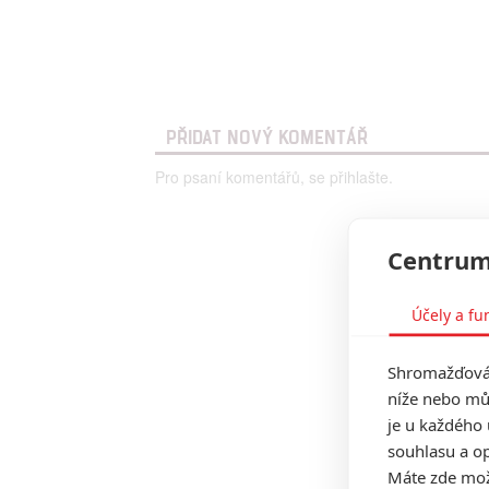
PŘIDAT NOVÝ KOMENTÁŘ
Pro psaní komentářů, se přihlašte.
Centrum
Účely a fu
Shromažďován
níže nebo mů
je u každého 
souhlasu a op
Máte zde možn