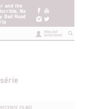
er and the
Horrible, No
ry Bad Road
rip
PŘIHLÁSIT
REGISTROVAT
série
RECENZE FILMŮ