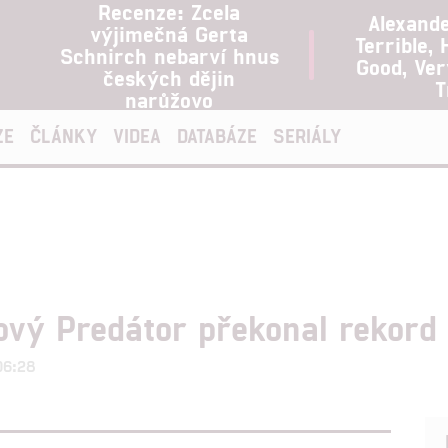
Recenze: Zcela
Alexand
výjimečná Gerta
Terrible, 
Schnirch nebarví hnus
Good, Ve
českých dějin
T
narůžovo
ZE
ČLÁNKY
VIDEA
DATABÁZE
SERIÁLY
ový Predátor překonal rekord 
 06:28