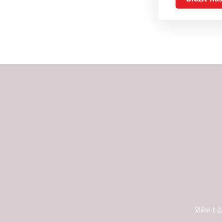
Reklam
Person
služeb
Udělením sou
možnost: Zaji
Poskytování 
Máte-li 