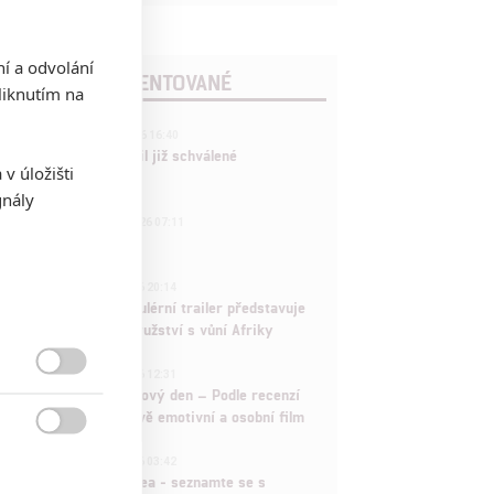
ní a odvolání
POSLEDNÍ KOMENTOVANÉ
iknutím na
3
ČLÁNEK | 01.08.2026 16:40
Marvel nečekaně zrušil již schválené
v úložišti
pokračování
gnály
433
FILM | 01.08.2026 07:11
拆彈專家
1
ČLÁNEK | 30.07.2026 20:14
Děti krve a kostí: Regulérní trailer představuje
akční fantasy dobrodružství s vůní Afriky
1
ČLÁNEK | 30.07.2026 12:31

Spider-Man: Zbrusu nový den – Podle recenzí
máme čekat překvapivě emotivní a osobní film

1
ČLÁNEK | 30.07.2026 03:42
Velké preview: Odyssea - seznamte se s