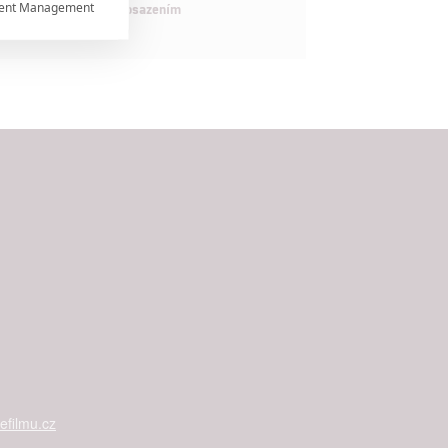
ent Management

maximálně nabitým obsazením


rtnerům
ání chyb,
filmu.cz