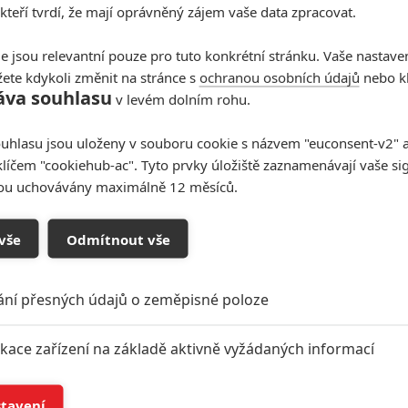
 kteří tvrdí, že mají oprávněný zájem vaše data zpracovat.
e jsou relevantní pouze pro tuto konkrétní stránku. Vaše nastave
ete kdykoli změnit na stránce s
ochranou osobních údajů
nebo kl
áva souhlasu
v levém dolním rohu.
uhlasu jsou uloženy v souboru cookie s názvem "euconsent-v2" a 
klíčem "cookiehub-ac". Tyto prvky úložiště zaznamenávají vaše si
sou uchovávány maximálně 12 měsíců.
vše
Odmítnout vše
ání přesných údajů o zeměpisné poloze
ikace zařízení na základě aktivně vyžádaných informací
í a/nebo přístup k informacím v zařízení
stavení