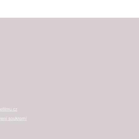
filmu.cz
vení soukromí