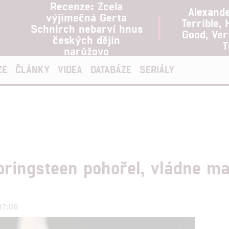
Recenze: Zcela
Alexand
výjimečná Gerta
Terrible, 
Schnirch nebarví hnus
Good, Ve
českých dějin
T
narůžovo
ZE
ČLÁNKY
VIDEA
DATABÁZE
SERIÁLY
pringsteen pohořel, vládne m
17:06