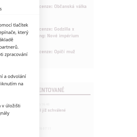
8
Recenze: Občanská válka
s
mocí tlačítek
6
Recenze: Godzilla x
pínače, který
Kong: Nové impérium
základě
partnerů.
8
Recenze: Opičí muž
ti zpracování
ní a odvolání
iknutím na
POSLEDNÍ KOMENTOVANÉ
3
v úložišti
ČLÁNEK | 01.08.2026 16:40
Marvel nečekaně zrušil již schválené
gnály
pokračování
433
FILM | 01.08.2026 07:11
拆彈專家