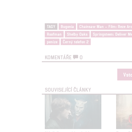
TAGY
Bugonia
Chainsaw Man – Film: Reze Ar
Roofman
Shelby Oaks
Springsteen: Deliver 
peníze
Černý telefon 2
KOMENTÁŘE
0
Vst
SOUVISEJÍCÍ ČLÁNKY