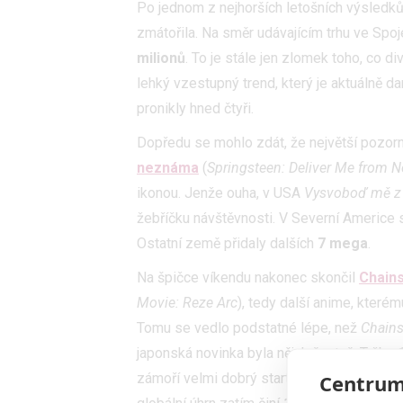
Po jednom z nejhorších letošních výsledk
zmátořila. Na směr udávajícím trhu ve Spo
milionů
. To je stále jen zlomek toho, co d
lehký vzestupný trend, který je aktuálně d
pronikly hned čtyři.
Dopředu se mohlo zdát, že největší pozor
neznáma
(
Springsteen: Deliver Me from 
ikonou. Jenže ouha, v USA
Vysvoboď mě z
žebříčku návštěvnosti. V Severní Americe
Ostatní země přidaly dalších
7 mega
.
Na špičce víkendu nakonec skončil
Chains
Movie: Reze Arc
), tedy další anime, kterém
Tomu se vedlo podstatné lépe, než
Chain
japonská novinka byla nějak špatně. Tržba
Centrum
zámoří velmi dobrý start. Doma v Japons