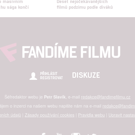
o masivním
Deset nejočekávanějších
hu sága končí
filmů podzimu podle diváků
DISKUZE
PŘIHLÁSIT
REGISTROVAT
Šéfredaktor webu je
Petr Slavík
, e-mail
redakce@fandimefilmu.cz
zájem o inzerci na našem webu napište nám na e-mail
redakce@fandime
ních údajů
|
Zásady používání cookies
|
Pravidla webu
|
Upravit nasta