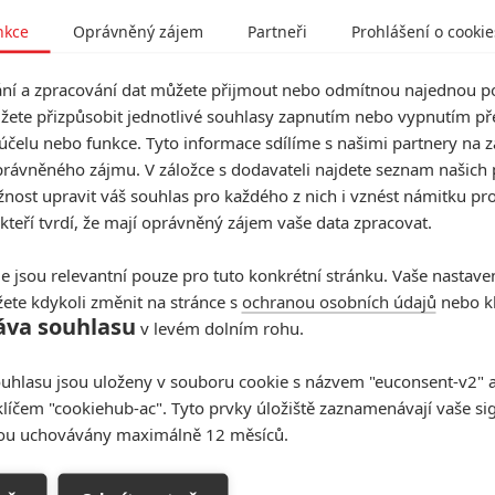
nkce
Oprávněný zájem
Partneři
Prohlášení o cookie
 relativně nenápadné romantické drama
Nelituju
endové návštěvnosti skončilo na třetí pozici a diváci za
í a zpracování dat můžete přijmout nebo odmítnou najednou po
tatní trhy dosud utržily dalších
10 milionů
. Na sedmé
žete přizpůsobit jednotlivé souhlasy zapnutím nebo vypnutím pře
Oaks
. Horor od malého studia
Neon
neměl velký
účelu nebo funkce. Tyto informace sdílíme s našimi partnery na 
 milionů
je tak celkem adekvátní.
Bugonia
s Emmou
rávněného zájmu. V záložce s dodavateli najdete seznam našich 
ost upravit váš souhlas pro každého z nich i vznést námitku pro
edpremiéře v několika málo kinosálech nicméně už teď
 kteří tvrdí, že mají oprávněný zájem vaše data zpracovat.
s mezinárodními tržbami už je v kapse
1,3 milionu
, tak
e jsou relevantní pouze pro tuto konkrétní stránku. Vaše nastave
ete kdykoli změnit na stránce s
ochranou osobních údajů
nebo kl
 co už se promítají delší dobu. Konkrétně
Černý
áva souhlasu
v levém dolním rohu.
ýden a celkem si drží divácký zájem. Publika ubylo jen
13 milionů
z USA. Dalších
10 milionů
činí tržby v
uhlasu jsou uloženy v souboru cookie s názvem "euconsent-v2" a 
lionů
. Brzy budou zaplaceny náklady na výrobu i
klíčem "cookiehub-ac". Tyto prvky úložiště zaznamenávají vaše si
ijákovi už jen vydělávat.
sou uchovávány maximálně 12 měsíců.
 a kinaři nekompromisně odebírají sály. Pád se tedy