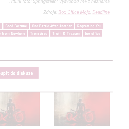
Titulní foto: Springsteen: Vysvoboď mě z neznáma
Zdroje:
Box Office Mojo
,
Deadline
c
Good Fortune
One Battle After Another
Regretting You
Me from Nowhere
Tron: Ares
Truth & Treason
box office
oupit do diskuze