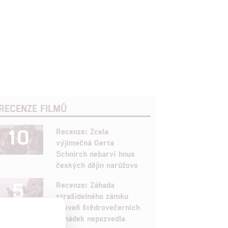
RECENZE FILMŮ
10
Recenze: Zcela
výjimečná Gerta
Schnirch nebarví hnus
českých dějin narůžovo
5
Recenze: Záhada
strašidelného zámku
úroveň štědrovečerních
pohádek nepozvedla