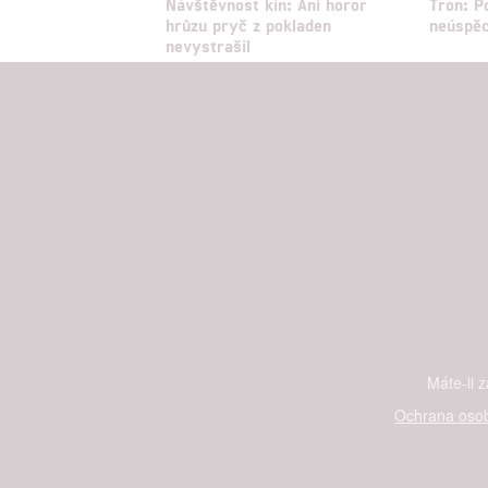
Návštěvnost kin: Ani horor
Tron: P
hrůzu pryč z pokladen
neúspěc
nevystrašil
Máte-li 
Ochrana osob