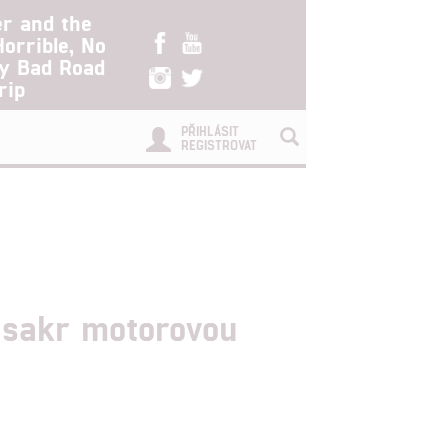
er and the
Horrible, No
ry Bad Road
rip
PŘIHLÁSIT
REGISTROVAT
asakr motorovou