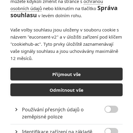
můžete kdykoli změnit na stránce s
ochranou
2
Anarvin
| 17.06.2024 06:09
Správa
osobních údajů
nebo kliknutím na tlačítko
souhlasu
v levém dolním rohu.
Box Office:
Diváckým favoritem
Vaše volby souhlasu jsou uloženy v souboru cookie s
byl o víkendu Will
názvem "euconsent-v2" a v úložišti zařízení pod klíčem
Smith
"cookiehub-ac". Tyto prvky úložiště zaznamenávají
vaše signály souhlasu a jsou uchovávány maximálně
0
Anarvin
| 09.06.2024 23:57
12 měsíců.
Box Office: Garfield
Přijmout vše
definitivně porazil
Furiosu
Odmítnout vše
3
Anarvin
| 02.06.2024 23:08
Používání přesných údajů o

zeměpisné poloze
NEPŘEHLÉDNĚTE
Identifikace zařízení na základě