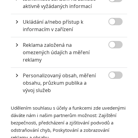

aktivně vyžádaných informací
Filmové klenoty, které překvapivě natočili úplní zelenáči
0
Jaaaara
Ukládání a/nebo přístup k
| 22.08.2020 08:00

informacím v zařízení
Zkušenosti a praxe? Ale kdeže... někdy
stačí mít dostatek talentu a využít
nabízené příležitosti.
Reklama založená na

omezených údajích a měření
reklamy
Filmové remaky, které se až překvapivě povedly
Personalizovaný obsah, měření
5
Vojcl
| 08.09.2020 22:00

obsahu, průzkum publika a
Které předělávky již existujících filmů se
vývoj služeb
povedly natolik, že dokonce zastínily
originál? Hollywoodská historie jich ukrývá
víc, než byste čekali.
Udělením souhlasu s účely a funkcemi zde uvedenými
dáváte nám i našim partnerům možnost: Zajištění
bezpečnosti, předcházení a zjišťování podvodů a
odstraňování chyb, Poskytování a zobrazování
reklamy a obsahu