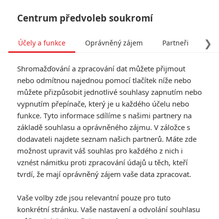
Centrum předvoleb soukromí
❯
Účely a funkce
Oprávněný zájem
Partneři
Pro
Tog
Shromažďování a zpracování dat můžete přijmout
navi
nebo odmítnou najednou pomocí tlačítek níže nebo
můžete přizpůsobit jednotlivé souhlasy zapnutím nebo
Tag: The Strangers:
vypnutím přepínače, který je u každého účelu nebo
funkce. Tyto informace sdílíme s našimi partnery na
Chapter 1
základě souhlasu a oprávněného zájmu. V záložce s
dodavateli najdete seznam našich partnerů. Máte zde
ČLÁNKY
FILMY
OSOBY
VIDEA
(0)
(0)
(0)
možnost upravit váš souhlas pro každého z nich i
vznést námitku proti zpracování údajů u těch, kteří
Box Office: V hlavě 2
tvrdí, že mají oprávněný zájem vaše data zpracovat.
je první skutečný
megahit letošního
Vaše volby zde jsou relevantní pouze pro tuto
roku
konkrétní stránku. Vaše nastavení a odvolání souhlasu