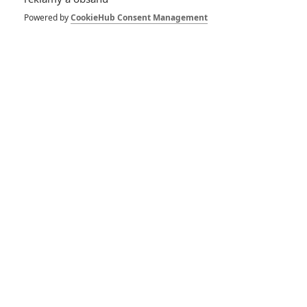
Box Office: Furiosa v
Powered by
CookieHub Consent Management
pokladnách stačí
sotva na Garfielda
2
Anarvin
| 27.05.2024 07:18
Box Office: Nejvíc v
kinech táhne Ryan
Reynolds
0
Anarvin
| 20.05.2024 06:13
Cizinci: Kapitola 1 –
Nový horor přináší
krátký film o filmu
0
Anarvin
| 01.05.2024 23:17