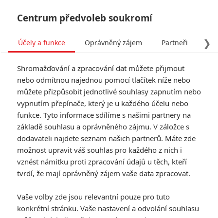
Centrum předvoleb soukromí
❯
Účely a funkce
Oprávněný zájem
Partneři
Pro
Tog
Shromažďování a zpracování dat můžete přijmout
navi
nebo odmítnou najednou pomocí tlačítek níže nebo
můžete přizpůsobit jednotlivé souhlasy zapnutím nebo
Tag: Transformers: Rise of
vypnutím přepínače, který je u každého účelu nebo
funkce. Tyto informace sdílíme s našimi partnery na
the Beasts
základě souhlasu a oprávněného zájmu. V záložce s
dodavateli najdete seznam našich partnerů. Máte zde
ČLÁNKY
FILMY
OSOBY
VIDEA
(0)
(0)
(0)
možnost upravit váš souhlas pro každého z nich i
vznést námitku proti zpracování údajů u těch, kteří
Napoleon, Strážci
tvrdí, že mají oprávněný zájem vaše data zpracovat.
Galaxie, Barbie či
Stvořitel se utkají o
Vaše volby zde jsou relevantní pouze pro tuto
Oscara za nejlepší
konkrétní stránku. Vaše nastavení a odvolání souhlasu