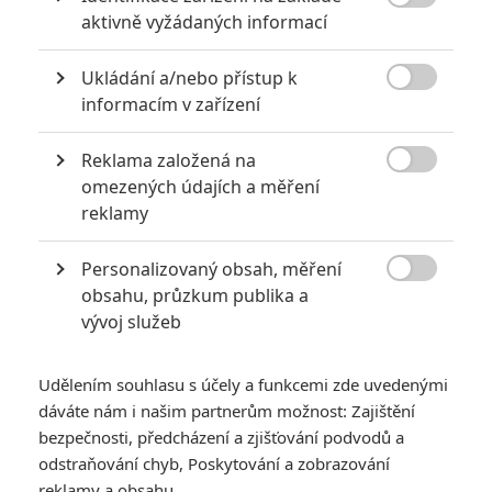

aktivně vyžádaných informací
Filmové klenoty, které překvapivě natočili úplní zelenáči
0
Jaaaara
Ukládání a/nebo přístup k
| 22.08.2020 08:00

informacím v zařízení
Zkušenosti a praxe? Ale kdeže... někdy
stačí mít dostatek talentu a využít
nabízené příležitosti.
Reklama založená na

omezených údajích a měření
reklamy
Filmové remaky, které se až překvapivě povedly
Personalizovaný obsah, měření
5
Vojcl
| 08.09.2020 22:00

obsahu, průzkum publika a
Které předělávky již existujících filmů se
vývoj služeb
povedly natolik, že dokonce zastínily
originál? Hollywoodská historie jich ukrývá
víc, než byste čekali.
Udělením souhlasu s účely a funkcemi zde uvedenými
dáváte nám i našim partnerům možnost: Zajištění
bezpečnosti, předcházení a zjišťování podvodů a
odstraňování chyb, Poskytování a zobrazování
reklamy a obsahu