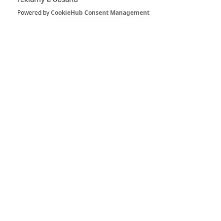
Box Office:
Powered by
CookieHub Consent Management
„Barbenheimer“ boří
v pokladnách
rekordy
0
Anarvin
| 23.07.2023 23:55
Box Office: Mission:
Impossible 7 je hit, i
když s hodně
odřenýma ušima
0
Anarvin
| 16.07.2023 23:17
Box Office: Indiana
Jones 5 má v
pokladnách zaděláno
na obří finanční