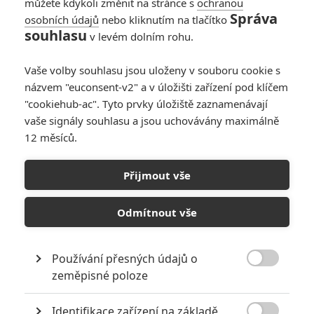
triky
můžete kdykoli změnit na stránce s
ochranou
Správa
osobních údajů
nebo kliknutím na tlačítko
0
Anarvin
| 07.12.2023 23:36
souhlasu
v levém dolním rohu.
Transformers: Co
robotům přinese
Vaše volby souhlasu jsou uloženy v souboru cookie s
budoucnost
názvem "euconsent-v2" a v úložišti zařízení pod klíčem
"cookiehub-ac". Tyto prvky úložiště zaznamenávají
1
Anarvin
| 11.08.2023 09:00
vaše signály souhlasu a jsou uchovávány maximálně
12 měsíců.
Box Office: Barbie v
Přijmout vše
kinech pokořila
miliardu
Odmítnout vše
14
Anarvin
| 06.08.2023 22:41
Používání přesných údajů o

zeměpisné poloze
NEPŘEHLÉDNĚTE
Identifikace zařízení na základě