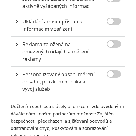

aktivně vyžádaných informací
2
Jaaaara
| 23.07.2020 21:30
Když to nejde, tak to nejde... aneb kdo se s
Ukládání a/nebo přístup k
kým při natáčení nemusel?

informacím v zařízení
Reklama založená na

omezených údajích a měření
Nebezpečně nakažlivé filmy aneb bakterie a viry útočí
reklamy
0
Jaaaara
| 04.08.2020 18:24
Personalizovaný obsah, měření
Jestli vás už omrzela Nákaza, zkuste si
pandemii zpříjemnit jinou relevantní

obsahu, průzkum publika a
peckou, v níž lidstvo terorizují nebezpeční
vývoj služeb
mikroskopičtí prevíti.
Udělením souhlasu s účely a funkcemi zde uvedenými
dáváte nám i našim partnerům možnost: Zajištění
bezpečnosti, předcházení a zjišťování podvodů a
odstraňování chyb, Poskytování a zobrazování
The Ballad of Wallis
reklamy a obsahu