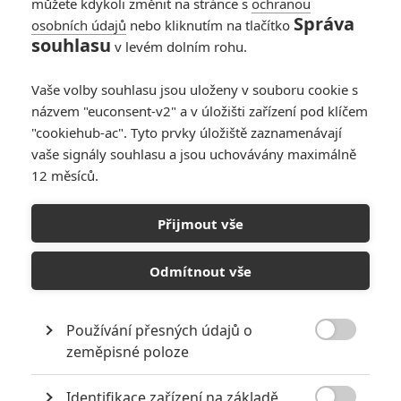
můžete kdykoli změnit na stránce s
ochranou
Správa
osobních údajů
nebo kliknutím na tlačítko
Narnie: Zemětřesení
souhlasu
v levém dolním rohu.
u Netflixu, epická
fantasy jde výhradně
Vaše volby souhlasu jsou uloženy v souboru cookie s
do kin
názvem "euconsent-v2" a v úložišti zařízení pod klíčem
0
Anarvin
| 02.05.2026 06:38
"cookiehub-ac". Tyto prvky úložiště zaznamenávají
vaše signály souhlasu a jsou uchovávány maximálně
12 měsíců.
Letopisy Narnie:
Čeká nás až 8
Přijmout vše
nových filmů - tady
jsou všechny
podrobnosti
Odmítnout vše
1
Rudmen
| 09.07.2025 13:00
Používání přesných údajů o

zeměpisné poloze
NEPŘEHLÉDNĚTE
Identifikace zařízení na základě
8 hereckých dvojic, které se při natáčení nemohly vystát