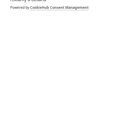
Island: Ve svérázné
komedii výherce
Powered by
CookieHub Consent Management
loterie dá
dohromady
rozpadlou kapelu
0
Rudmen
| 05.05.2025 18:38
Wildwood: Nový
animák z temného
hvozdu vypadá
fenomenálně
0
Anarvin
| 14.09.2024 21:58
Kosmonaut z Čech:
Adam Sandler pro
roli studoval českou
povahu
0
Anarvin
| 02.03.2024 06:00