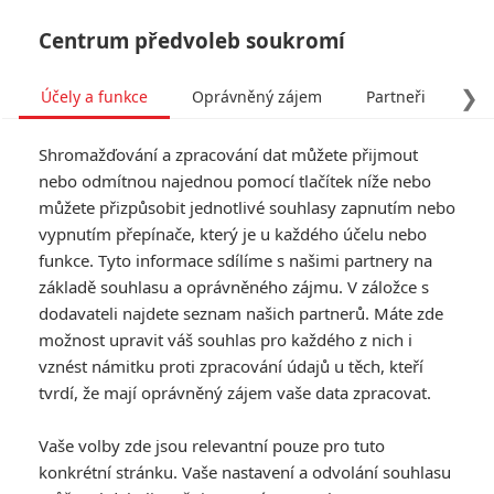
Centrum předvoleb soukromí
❯
Účely a funkce
Oprávněný zájem
Partneři
Pro
Tog
Shromažďování a zpracování dat můžete přijmout
navi
nebo odmítnou najednou pomocí tlačítek níže nebo
můžete přizpůsobit jednotlivé souhlasy zapnutím nebo
Tag: Carey Mulligan
vypnutím přepínače, který je u každého účelu nebo
funkce. Tyto informace sdílíme s našimi partnery na
základě souhlasu a oprávněného zájmu. V záložce s
ČLÁNKY
FILMY
OSOBY
VIDEA
(0)
(0)
(0)
dodavateli najdete seznam našich partnerů. Máte zde
možnost upravit váš souhlas pro každého z nich i
Wildwood: Velkolepá
vznést námitku proti zpracování údajů u těch, kteří
fantasy ukázala
tvrdí, že mají oprávněný zájem vaše data zpracovat.
naprosto ohromující
trailer
Vaše volby zde jsou relevantní pouze pro tuto
0
Anarvin
| 13.05.2026 17:58
konkrétní stránku. Vaše nastavení a odvolání souhlasu