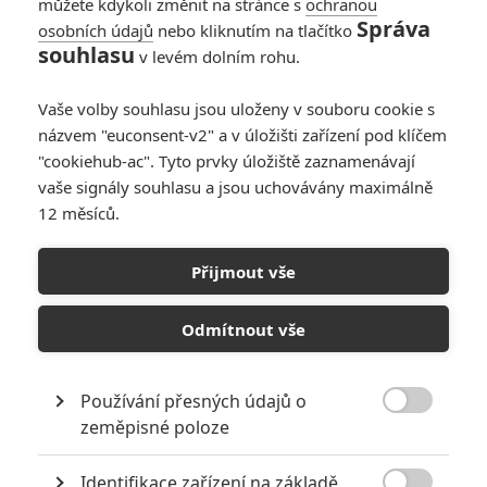
můžete kdykoli změnit na stránce s
ochranou
Správa
osobních údajů
nebo kliknutím na tlačítko
souhlasu
v levém dolním rohu.
Vaše volby souhlasu jsou uloženy v souboru cookie s
názvem "euconsent-v2" a v úložišti zařízení pod klíčem
"cookiehub-ac". Tyto prvky úložiště zaznamenávají
vaše signály souhlasu a jsou uchovávány maximálně
12 měsíců.
Wildwood: Velkolepá
fantasy ukázala naprosto
Přijmout vše
ohromující trailer
Odmítnout vše
Napsal:
Petr Slavík - (Anarvin)
, 13.05.2026 17:58
Používání přesných údajů o

zeměpisné poloze
Identifikace zařízení na základě