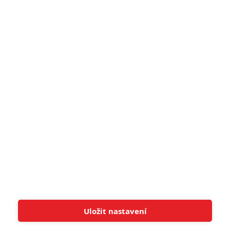
narůžovo
5
Recenze: Záhada strašidelného
zámku úroveň štědrovečerních
pohádek nepozvedla
8
Recenze: Občanská válka
6
Recenze: Godzilla x Kong: Nové
impérium
8
Recenze: Opičí muž
POSLEDNÍ KOMENTOVANÉ
Uložit nastavení
Tato stránka používá soubory cookies.
Více informací
Rozumím