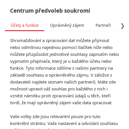
Centrum předvoleb soukromí
❯
Účely a funkce
Oprávněný zájem
Partneři
Pro
Tog
Shromažďování a zpracování dat můžete přijmout
navi
nebo odmítnou najednou pomocí tlačítek níže nebo
můžete přizpůsobit jednotlivé souhlasy zapnutím nebo
vypnutím přepínače, který je u každého účelu nebo
funkce. Tyto informace sdílíme s našimi partnery na
základě souhlasu a oprávněného zájmu. V záložce s
dodavateli najdete seznam našich partnerů. Máte zde
možnost upravit váš souhlas pro každého z nich i
vznést námitku proti zpracování údajů u těch, kteří
tvrdí, že mají oprávněný zájem vaše data zpracovat.
Vaše volby zde jsou relevantní pouze pro tuto
konkrétní stránku. Vaše nastavení a odvolání souhlasu