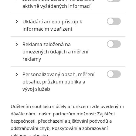

aktivně vyžádaných informací
Ukládání a/nebo přístup k

informacím v zařízení
Reklama založená na
Laika

omezených údajích a měření
Zobrazit dalších 14 obrázků
reklamy
Personalizovaný obsah, měření
V příběhu o výpravě do strašidelného lesa místy ani

obsahu, průzkum publika a
neuvěříte, že to, co vidíte není skutečné.
vývoj služeb
Chystaný celovečerní snímek
Wildwood
tak či tak vypadá
lákavě. Balancuje kdesi na pomezí fantasy, hororu a pohádky.
Udělením souhlasu s účely a funkcemi zde uvedenými
V jakékoliv formě by mohlo jít o poutavou podívanou díky
dáváte nám i našim partnerům možnost: Zajištění
práci s emocemi, kompozici scén, práci se světlem, hudbou.
bezpečnosti, předcházení a zjišťování podvodů a
odstraňování chyb, Poskytování a zobrazování
Popřípadě pro zajímavý mix čerpaných vlivů, kdy místy
reklamy a obsahu