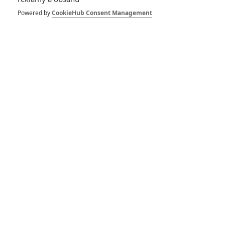
Tiché znamení:
Pracháč Tatum vás
Powered by
CookieHub Consent Management
zve na exluzivní
párty na ostrově
0
Anarvin
| 23.04.2024 21:55
Freelance: Akční
komedie s Johnem
Cenou v traileru
0
Anarvin
| 28.08.2023 06:00
We Can Be Heroes:
Robert Rodriguez
točí film o dětech
superhrdinů, co musí
samy zachránit