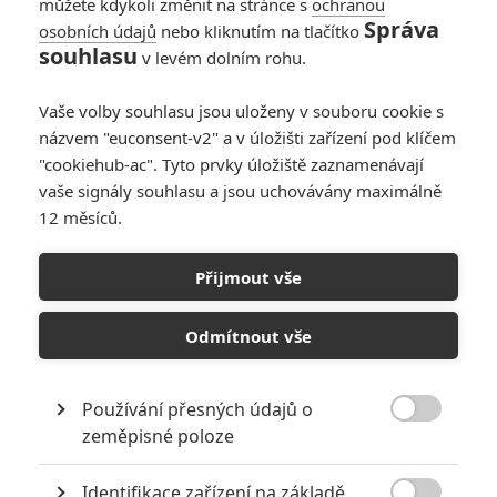
můžete kdykoli změnit na stránce s
ochranou
Správa
osobních údajů
nebo kliknutím na tlačítko
Jak udělat banku: V
souhlasu
v levém dolním rohu.
akčním thrilleru se
loupení streamuje
Vaše volby souhlasu jsou uloženy v souboru cookie s
online
názvem "euconsent-v2" a v úložišti zařízení pod klíčem
0
Anarvin
| 16.05.2026 22:50
"cookiehub-ac". Tyto prvky úložiště zaznamenávají
vaše signály souhlasu a jsou uchovávány maximálně
12 měsíců.
Tiché znamení: Nové
ukázky z ostrova,
Přijmout vše
kde zvrhlá party
nikdy nekončí
Odmítnout vše
0
Anarvin
| 04.08.2024 19:45
Používání přesných údajů o

zeměpisné poloze
NEPŘEHLÉDNĚTE
Identifikace zařízení na základě
10 nejvražednějších roků ve filmové historii, a které snímky