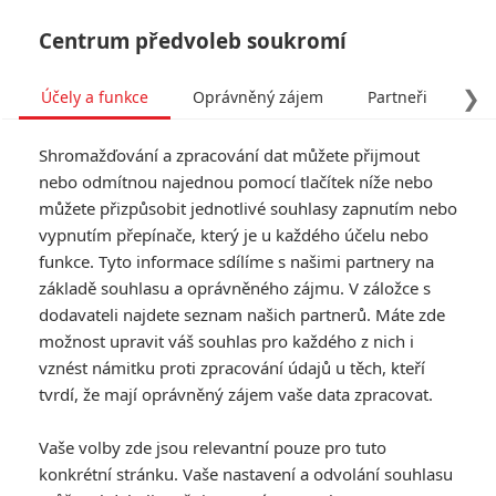
Centrum předvoleb soukromí
❯
Účely a funkce
Oprávněný zájem
Partneři
Pro
Tog
Shromažďování a zpracování dat můžete přijmout
navi
nebo odmítnou najednou pomocí tlačítek níže nebo
můžete přizpůsobit jednotlivé souhlasy zapnutím nebo
Tag: Christian Slater
vypnutím přepínače, který je u každého účelu nebo
funkce. Tyto informace sdílíme s našimi partnery na
základě souhlasu a oprávněného zájmu. V záložce s
ČLÁNKY
FILMY
OSOBY
VIDEA
(0)
(0)
(0)
dodavateli najdete seznam našich partnerů. Máte zde
možnost upravit váš souhlas pro každého z nich i
Jak udělat banku:
vznést námitku proti zpracování údajů u těch, kteří
Nadupaný trailer
tvrdí, že mají oprávněný zájem vaše data zpracovat.
představuje stylový
loupeživý thriller
Vaše volby zde jsou relevantní pouze pro tuto
0
Anarvin
| 02.06.2026 16:50
konkrétní stránku. Vaše nastavení a odvolání souhlasu