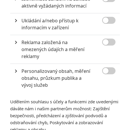

aktivně vyžádaných informací
za mrtvé můžou
0
Jaaaara
| 27.07.2020 21:30
Ukládání a/nebo přístup k
Kdy se v kinech umíralo nejvíce? A které

informacím v zařízení
snímky v daných letech dominovaly?
Reklama založená na

omezených údajích a měření
reklamy
8 hereckých dvojic, které se při natáčení nemohly vystát
2
Jaaaara
| 23.07.2020 21:30
Personalizovaný obsah, měření

Když to nejde, tak to nejde... aneb kdo se s
obsahu, průzkum publika a
kým při natáčení nemusel?
vývoj služeb
Udělením souhlasu s účely a funkcemi zde uvedenými
dáváte nám i našim partnerům možnost: Zajištění
bezpečnosti, předcházení a zjišťování podvodů a
odstraňování chyb, Poskytování a zobrazování
reklamy a obsahu