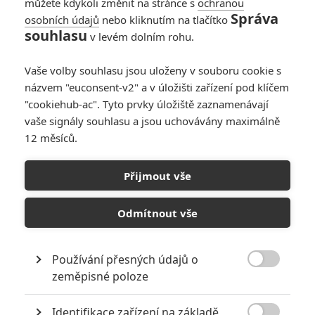
« Předchozí
Další »
můžete kdykoli změnit na stránce s
ochranou
Správa
osobních údajů
nebo kliknutím na tlačítko
souhlasu
v levém dolním rohu.
Vaše volby souhlasu jsou uloženy v souboru cookie s
názvem "euconsent-v2" a v úložišti zařízení pod klíčem
"cookiehub-ac". Tyto prvky úložiště zaznamenávají
vaše signály souhlasu a jsou uchovávány maximálně
12 měsíců.
Přijmout vše
Odmítnout vše
GALERIE
Používání přesných údajů o

zeměpisné poloze
Identifikace zařízení na základě