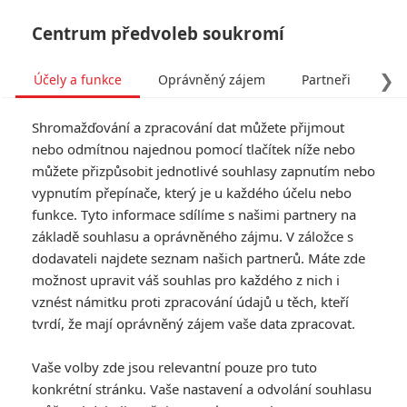
Centrum předvoleb soukromí
❯
Účely a funkce
Oprávněný zájem
Partneři
Pro
Tog
Shromažďování a zpracování dat můžete přijmout
navi
nebo odmítnou najednou pomocí tlačítek níže nebo
můžete přizpůsobit jednotlivé souhlasy zapnutím nebo
vypnutím přepínače, který je u každého účelu nebo
funkce. Tyto informace sdílíme s našimi partnery na
Ben Affleck
základě souhlasu a oprávněného zájmu. V záložce s
dodavateli najdete seznam našich partnerů. Máte zde
Datum narození:
15.08.1972
možnost upravit váš souhlas pro každého z nich i
Místo narození:
Berkeley,
California, USA
vznést námitku proti zpracování údajů u těch, kteří
tvrdí, že mají oprávněný zájem vaše data zpracovat.
Galerie k osobě Ben Affleck
Vaše volby zde jsou relevantní pouze pro tuto
konkrétní stránku. Vaše nastavení a odvolání souhlasu