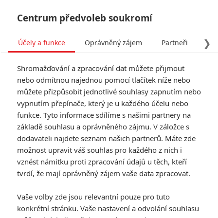
Centrum předvoleb soukromí
❯
Účely a funkce
Oprávněný zájem
Partneři
Pro
Tog
Shromažďování a zpracování dat můžete přijmout
navi
nebo odmítnou najednou pomocí tlačítek níže nebo
můžete přizpůsobit jednotlivé souhlasy zapnutím nebo
vypnutím přepínače, který je u každého účelu nebo
funkce. Tyto informace sdílíme s našimi partnery na
Ben Affleck
základě souhlasu a oprávněného zájmu. V záložce s
dodavateli najdete seznam našich partnerů. Máte zde
Datum narození:
15.08.1972
možnost upravit váš souhlas pro každého z nich i
Místo narození:
Berkeley,
California, USA
vznést námitku proti zpracování údajů u těch, kteří
tvrdí, že mají oprávněný zájem vaše data zpracovat.
Galerie k osobě Ben Affleck
Vaše volby zde jsou relevantní pouze pro tuto
konkrétní stránku. Vaše nastavení a odvolání souhlasu