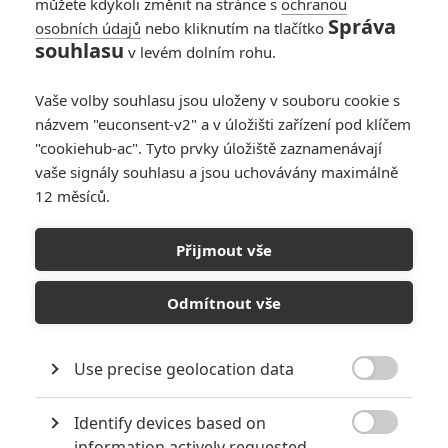
« Předchozí
Další »
můžete kdykoli změnit na stránce s
ochranou
Správa
osobních údajů
nebo kliknutím na tlačítko
souhlasu
v levém dolním rohu.
Vaše volby souhlasu jsou uloženy v souboru cookie s
názvem "euconsent-v2" a v úložišti zařízení pod klíčem
"cookiehub-ac". Tyto prvky úložiště zaznamenávají
vaše signály souhlasu a jsou uchovávány maximálně
12 měsíců.
Přijmout vše
GALERIE
Odmítnout vše
Use precise geolocation data

Identify devices based on

information actively requested