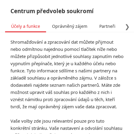
Centrum předvoleb soukromí
❯
Účely a funkce
Oprávněný zájem
Partneři
Pro
Tog
Shromažďování a zpracování dat můžete přijmout
navi
nebo odmítnou najednou pomocí tlačítek níže nebo
můžete přizpůsobit jednotlivé souhlasy zapnutím nebo
vypnutím přepínače, který je u každého účelu nebo
funkce. Tyto informace sdílíme s našimi partnery na
Ben Affleck
základě souhlasu a oprávněného zájmu. V záložce s
dodavateli najdete seznam našich partnerů. Máte zde
Datum narození:
15.08.1972
možnost upravit váš souhlas pro každého z nich i
Místo narození:
Berkeley,
California, USA
vznést námitku proti zpracování údajů u těch, kteří
tvrdí, že mají oprávněný zájem vaše data zpracovat.
Galerie k osobě Ben Affleck
Vaše volby zde jsou relevantní pouze pro tuto
konkrétní stránku. Vaše nastavení a odvolání souhlasu