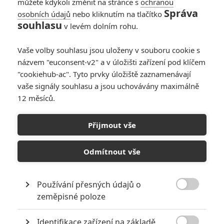
« Předchozí
Další »
můžete kdykoli změnit na stránce s
ochranou
Správa
osobních údajů
nebo kliknutím na tlačítko
souhlasu
v levém dolním rohu.
Vaše volby souhlasu jsou uloženy v souboru cookie s
názvem "euconsent-v2" a v úložišti zařízení pod klíčem
"cookiehub-ac". Tyto prvky úložiště zaznamenávají
vaše signály souhlasu a jsou uchovávány maximálně
12 měsíců.
Přijmout vše
Odmítnout vše
GALERIE
Používání přesných údajů o

zeměpisné poloze
Identifikace zařízení na základě