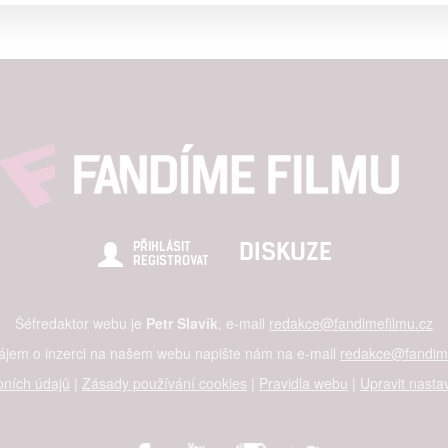
ising based on limited data and advertising measurement
alised content, content measurement, audience research,
rvices development
hlasu s účely a funkcemi zde uvedenými dáváte nám i našim pa
re security, prevent and detect fraud, and fix errors, Deliver and
nd content
DISKUZE
PŘIHLÁSIT
REGISTROVAT
Šéfredaktor webu je
Petr Slavík
, e-mail
redakce@fandimefilmu.cz
zájem o inzerci na našem webu napište nám na e-mail
redakce@fandime
ních údajů
|
Zásady používání cookies
|
Pravidla webu
|
Upravit nasta