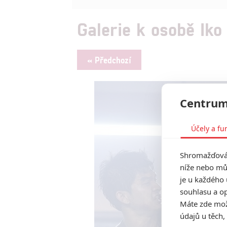
Galerie k osobě Ik
« Předchozí
Centrum
Účely a fu
Shromažďován
níže nebo mů
je u každého 
souhlasu a op
Máte zde možn
údajů u těch,