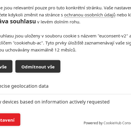
e jsou relevantní pouze pro tuto konkrétní stránku. Vaše nastave
ete kdykoli změnit na stránce s
ochranou osobních údajů
nebo kl
áva souhlasu
v levém dolním rohu.
uhlasu jsou uloženy v souboru cookie s názvem "euconsent-v2" a 
klíčem "cookiehub-ac". Tyto prvky úložiště zaznamenávají vaše si
sou uchovávány maximálně 12 měsíců.
vše
Odmítnout vše
ecise geolocation data
y devices based on information actively requested
and/or access information on a device
stavení
Powered by
CookieHub Cons