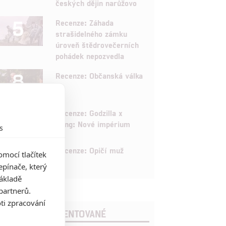
českých dějin narůžovo
5
Recenze: Záhada
strašidelného zámku
úroveň štědrovečerních
pohádek nepozvedla
8
Recenze: Občanská válka
6
Recenze: Godzilla x
Kong: Nové impérium
s
8
Recenze: Opičí muž
mocí tlačítek
pínače, který
základě
partnerů.
ti zpracování
POSLEDNÍ KOMENTOVANÉ