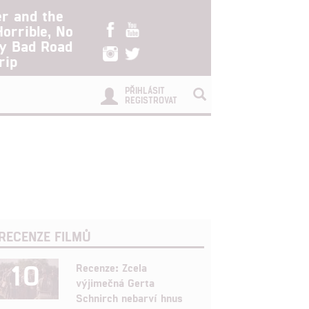
er and the
Horrible, No
ry Bad Road
rip
PŘIHLÁSIT
REGISTROVAT
RECENZE FILMŮ
10
Recenze: Zcela
výjimečná Gerta
Schnirch nebarví hnus