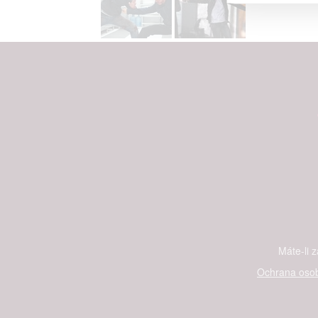
Advert
Person
and se
Udělením sou
možnost: Ensu
advertising a
Máte-li 
Ochrana osob