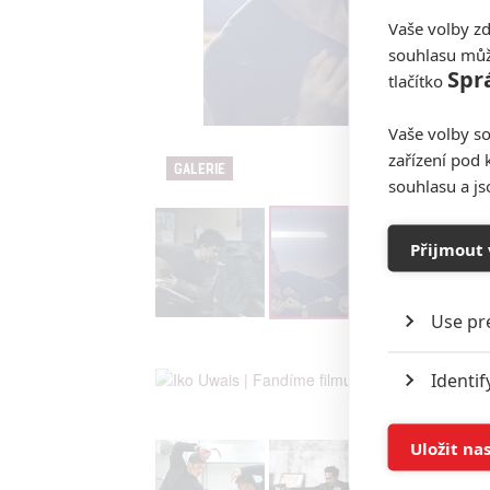
Vaše volby zd
souhlasu můž
Spr
tlačítko
Vaše volby so
zařízení pod 
GALERIE
souhlasu a j
Přijmout 
Use pr
Identif
Store 
Uložit na