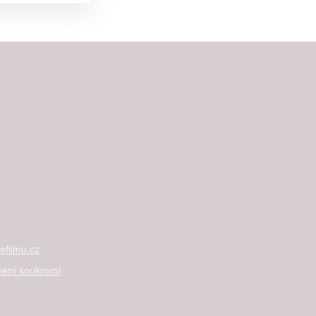


rtnerům
 present
filmu.cz
vení soukromí