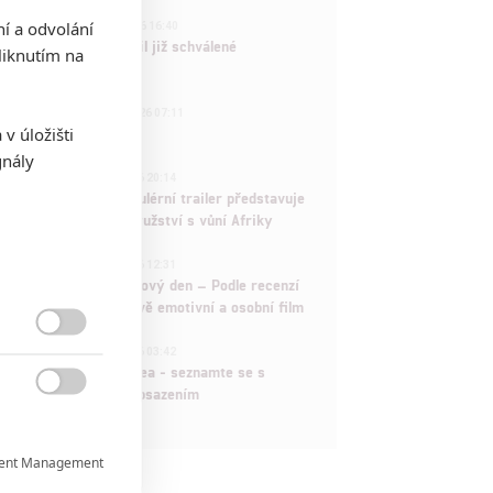
3
ní a odvolání
ČLÁNEK | 01.08.2026 16:40
Marvel nečekaně zrušil již schválené
iknutím na
pokračování
433
FILM | 01.08.2026 07:11
v úložišti
拆彈專家
gnály
1
ČLÁNEK | 30.07.2026 20:14
Děti krve a kostí: Regulérní trailer představuje
akční fantasy dobrodružství s vůní Afriky
1
ČLÁNEK | 30.07.2026 12:31
Spider-Man: Zbrusu nový den – Podle recenzí
máme čekat překvapivě emotivní a osobní film

1
ČLÁNEK | 30.07.2026 03:42
Velké preview: Odyssea - seznamte se s
maximálně nabitým obsazením

ent Management
