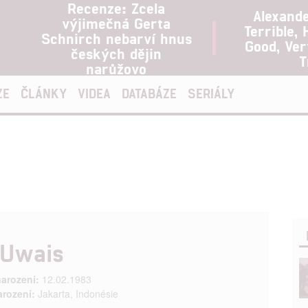
Recenze: Zcela
Alexand
výjimečná Gerta
Terrible, 
Schnirch nebarví hnus
Good, Ve
českých dějin
T
narůžovo
ZE
ČLÁNKY
VIDEA
DATABÁZE
SERIÁLY
 Uwais
arození:
12.02.1983
arození:
Jakarta, Indonésie