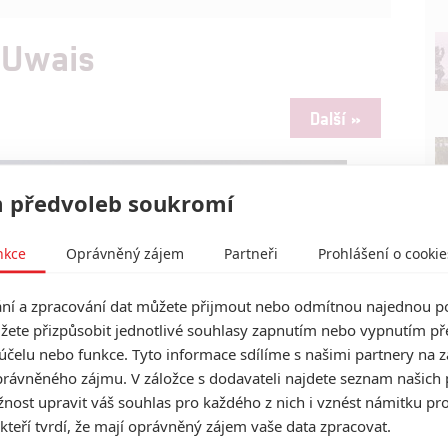
o Uwais
Další »
 předvoleb soukromí
nkce
Oprávněný zájem
Partneři
Prohlášení o cookie
í a zpracování dat můžete přijmout nebo odmítnou najednou po
žete přizpůsobit jednotlivé souhlasy zapnutím nebo vypnutím pře
účelu nebo funkce. Tyto informace sdílíme s našimi partnery na 
rávněného zájmu. V záložce s dodavateli najdete seznam našich 
ost upravit váš souhlas pro každého z nich i vznést námitku pro
 kteří tvrdí, že mají oprávněný zájem vaše data zpracovat.