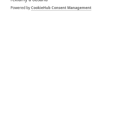
Powered by
CookieHub Consent Management
RECENZE FILMŮ
10
Recenze: Zcela výjimečná Gerta
Schnirch nebarví hnus českých dějin
narůžovo
5
Recenze: Záhada strašidelného
zámku úroveň štědrovečerních
pohádek nepozvedla
Recenze: Občanská válka