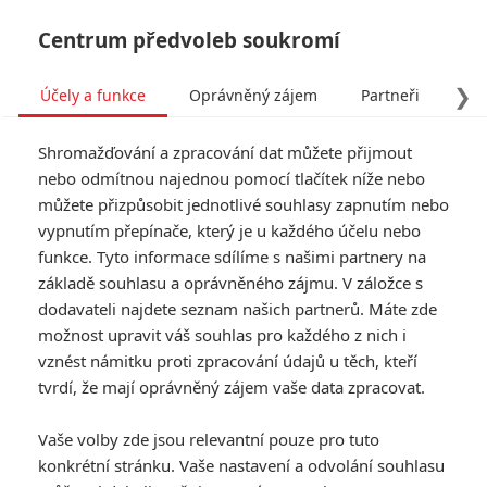
Centrum předvoleb soukromí
❯
Účely a funkce
Oprávněný zájem
Partneři
Pro
Tog
Shromažďování a zpracování dat můžete přijmout
navi
nebo odmítnou najednou pomocí tlačítek níže nebo
můžete přizpůsobit jednotlivé souhlasy zapnutím nebo
vypnutím přepínače, který je u každého účelu nebo
funkce. Tyto informace sdílíme s našimi partnery na
Iko Uwais
základě souhlasu a oprávněného zájmu. V záložce s
dodavateli najdete seznam našich partnerů. Máte zde
Datum narození:
12.02.1983
možnost upravit váš souhlas pro každého z nich i
Místo narození:
Jakarta,
Indonésie
vznést námitku proti zpracování údajů u těch, kteří
tvrdí, že mají oprávněný zájem vaše data zpracovat.
Galerie k osobě Iko Uwais
Vaše volby zde jsou relevantní pouze pro tuto
konkrétní stránku. Vaše nastavení a odvolání souhlasu