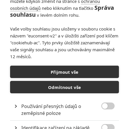
« Předchozí
Další »
můžete kdykoli změnit na stránce s
ochranou
Správa
osobních údajů
nebo kliknutím na tlačítko
souhlasu
v levém dolním rohu.
Vaše volby souhlasu jsou uloženy v souboru cookie s
názvem "euconsent-v2" a v úložišti zařízení pod klíčem
"cookiehub-ac". Tyto prvky úložiště zaznamenávají
vaše signály souhlasu a jsou uchovávány maximálně
12 měsíců.
Přijmout vše
Odmítnout vše
GALERIE
Používání přesných údajů o

zeměpisné poloze
Identifikace zařízení na základě