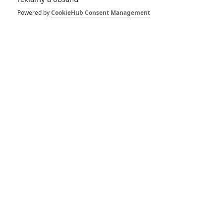
Powered by
CookieHub Consent Management
RECENZE FILMŮ
10
Recenze: Zcela výjimečná Gerta
Schnirch nebarví hnus českých dějin
narůžovo
5
Recenze: Záhada strašidelného
zámku úroveň štědrovečerních
pohádek nepozvedla
8
Recenze: Občanská válka