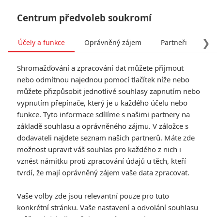
Centrum předvoleb soukromí
❯
Účely a funkce
Oprávněný zájem
Partneři
Pro
Tog
Shromažďování a zpracování dat můžete přijmout
navi
nebo odmítnou najednou pomocí tlačítek níže nebo
můžete přizpůsobit jednotlivé souhlasy zapnutím nebo
vypnutím přepínače, který je u každého účelu nebo
funkce. Tyto informace sdílíme s našimi partnery na
Iko Uwais
základě souhlasu a oprávněného zájmu. V záložce s
dodavateli najdete seznam našich partnerů. Máte zde
Datum narození:
12.02.1983
možnost upravit váš souhlas pro každého z nich i
Místo narození:
Jakarta,
Indonésie
vznést námitku proti zpracování údajů u těch, kteří
tvrdí, že mají oprávněný zájem vaše data zpracovat.
Galerie k osobě Iko Uwais
Vaše volby zde jsou relevantní pouze pro tuto
konkrétní stránku. Vaše nastavení a odvolání souhlasu