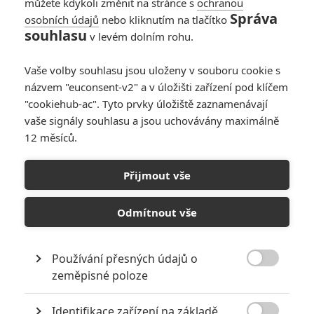
« Předchozí
Další »
můžete kdykoli změnit na stránce s
ochranou
Správa
osobních údajů
nebo kliknutím na tlačítko
souhlasu
v levém dolním rohu.
Vaše volby souhlasu jsou uloženy v souboru cookie s
názvem "euconsent-v2" a v úložišti zařízení pod klíčem
"cookiehub-ac". Tyto prvky úložiště zaznamenávají
vaše signály souhlasu a jsou uchovávány maximálně
12 měsíců.
Přijmout vše
Odmítnout vše
GALERIE
Používání přesných údajů o

zeměpisné poloze
Identifikace zařízení na základě