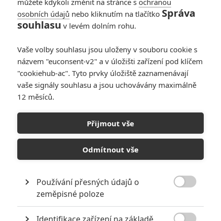
můžete kdykoli změnit na stránce s
ochranou
Správa
osobních údajů
nebo kliknutím na tlačítko
souhlasu
v levém dolním rohu.
Vaše volby souhlasu jsou uloženy v souboru cookie s
názvem "euconsent-v2" a v úložišti zařízení pod klíčem
"cookiehub-ac". Tyto prvky úložiště zaznamenávají
vaše signály souhlasu a jsou uchovávány maximálně
12 měsíců.
Přijmout vše
Odmítnout vše
Používání přesných údajů o

zeměpisné poloze
Identifikace zařízení na základě