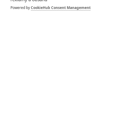
Powered by
CookieHub Consent Management
m.abrams
| 2016-10-01 20:10:19
Danielll: To byl účel. :)
Vstoupit do diskuze
SOUVISEJÍCÍ ČLÁNKY
Jurský svět 2: Proč ve
filmu nebude dr. Grant
Jurský svět 2 za čtvrt
miliardy? Zas tak žhavé
to nebude