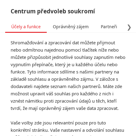
Centrum předvoleb soukromí
❯
Účely a funkce
Oprávněný zájem
Partneři
Pro
Tog
Shromažďování a zpracování dat můžete přijmout
navi
nebo odmítnou najednou pomocí tlačítek níže nebo
můžete přizpůsobit jednotlivé souhlasy zapnutím nebo
Jurský svět 2 komornější,
vypnutím přepínače, který je u každého účelu nebo
funkce. Tyto informace sdílíme s našimi partnery na
napínavější a s praktickými
základě souhlasu a oprávněného zájmu. V záložce s
efekty
dodavateli najdete seznam našich partnerů. Máte zde
možnost upravit váš souhlas pro každého z nich i
vznést námitku proti zpracování údajů u těch, kteří
Napsal:
Anarvin
, 01.10.2016 14:50
tvrdí, že mají oprávněný zájem vaše data zpracovat.
« Předchozí
Další »
Vaše volby zde jsou relevantní pouze pro tuto
konkrétní stránku. Vaše nastavení a odvolání souhlasu