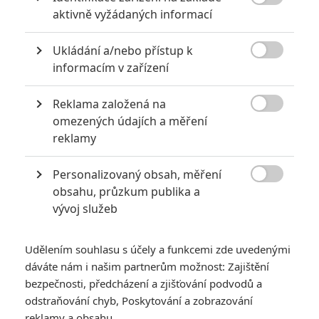

aktivně vyžádaných informací
Ukládání a/nebo přístup k

informacím v zařízení
Jurský svět 2 komornější, napínavější a s praktickými efekty |
Reklama založená na
Fandíme filmu

omezených údajích a měření
reklamy
GALERIE
Personalizovaný obsah, měření

obsahu, průzkum publika a
vývoj služeb
Udělením souhlasu s účely a funkcemi zde uvedenými
dáváte nám i našim partnerům možnost: Zajištění
bezpečnosti, předcházení a zjišťování podvodů a
KOMENTÁŘE
14
odstraňování chyb, Poskytování a zobrazování
reklamy a obsahu