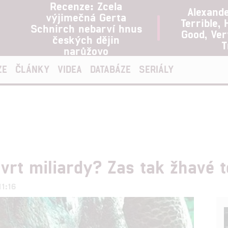
Recenze: Zcela
Alexand
výjimečná Gerta
Terrible, 
Schnirch nebarví hnus
Good, Ve
českých dějin
T
narůžovo
ZE
ČLÁNKY
VIDEA
DATABÁZE
SERIÁLY
tvrt miliardy? Zas tak žhavé 
11:16