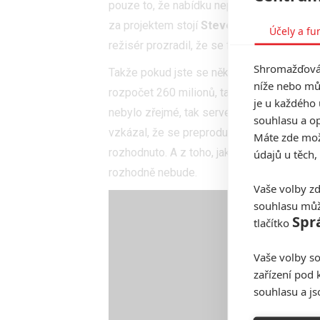
pouze to, že nabídku nepřijal kvůli tomu, ž
za projektem stojí
Steven Spielberg
, což
Účely a fu
režisér prozradil, že se film nebude jmen
Shromažďován
Takže pokud jste se někde na sociálních sí
níže nebo mů
rozpočet 260 milionů, tak to tak zkrátka ne
je u každého 
nebylo zřejmé, tak server
Slashfilm
kontak
souhlasu a op
vzkázal, že se preprodukce ještě ani nedo
Máte zde možn
rozhodnuto. A z toho, jak se zatím situace v
údajů u těch,
rozhodně nebude.
Vaše volby zd
souhlasu můž
Spr
tlačítko
Vaše volby so
zařízení pod 
souhlasu a j