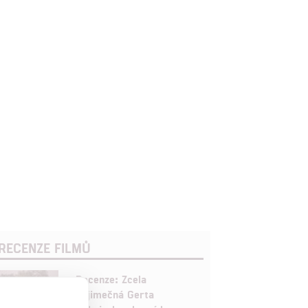
RECENZE FILMŮ
10
Recenze: Zcela
výjimečná Gerta