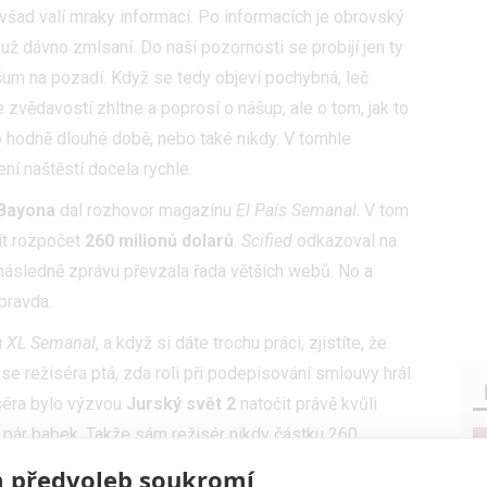
všad valí mraky informací. Po informacích je obrovský
i už dávno zmlsaní. Do naší pozornosti se probijí jen ty
 šum na pozadí. Když se tedy objeví pochybná, leč
 se zvědavostí zhltne a poprosí o nášup, ale o tom, jak to
 hodně dlouhé době, nebo také nikdy. V tomhle
ní naštěstí docela rychle.
 Bayona
dal rozhovor magazínu
El País Semanal
. V tom
mít rozpočet
260 milionů dolarů
.
Scified
odkazoval na
následně zprávu převzala řada větších webů. No a
pravda.
u
XL Semanal
, a když si dáte trochu práci, zjistíte, že
se režiséra ptá, zda roli při podepisování smlouvy hrál
iséra bylo výzvou
Jurský svět 2
natočit právě kvůli
a pár babek. Takže sám režisér nikdy částku 260
e nepopřel, ale rozhodně ji ani nijak nepotvrdil. Řekl
 předvoleb soukromí