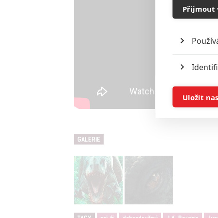
Přijmout 
Použív
Identif
Ukládán
Uložit na
Reklam
GALERIE
Person
služeb
Udělením sou
možnost: Zaji
Poskytování 
TAGY
sci-fi
dobrodružný
J.A. Bayona
Jur