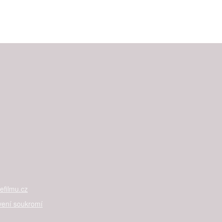
filmu.cz
vení soukromí