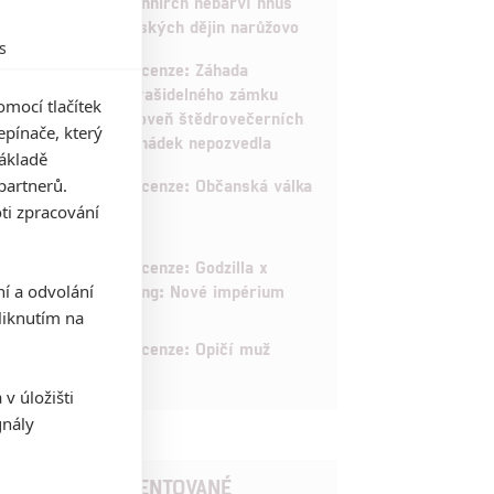
Schnirch nebarví hnus
českých dějin narůžovo
s
5
Recenze: Záhada
strašidelného zámku
mocí tlačítek
úroveň štědrovečerních
pínače, který
pohádek nepozvedla
základě
8
partnerů.
Recenze: Občanská válka
ti zpracování
6
Recenze: Godzilla x
ní a odvolání
Kong: Nové impérium
iknutím na
8
Recenze: Opičí muž
v úložišti
gnály
POSLEDNÍ KOMENTOVANÉ