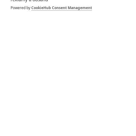
Powered by
CookieHub Consent Management
Suicide Squad: Nové
fotky a proč Will Smith
přijal nabídku zahrát si
zabijáka?
Suicide Squad: Režisér
promluvil o dotáčkách
Suicide Squad má
podstoupit rozsáhlé
přetáčky, přidat humor