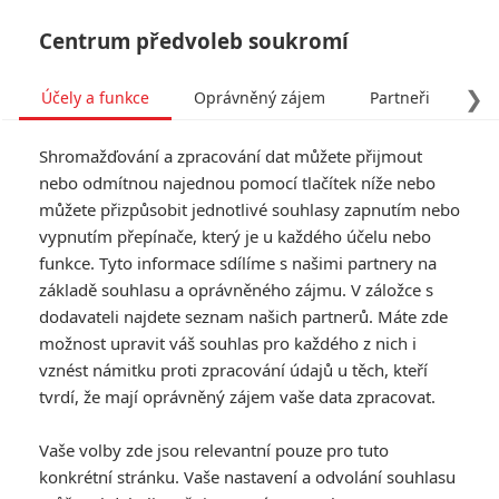
Centrum předvoleb soukromí
❯
Účely a funkce
Oprávněný zájem
Partneři
Pro
Tog
Shromažďování a zpracování dat můžete přijmout
navi
nebo odmítnou najednou pomocí tlačítek níže nebo
můžete přizpůsobit jednotlivé souhlasy zapnutím nebo
Suicide Squad: Zahraniční
vypnutím přepínače, který je u každého účelu nebo
funkce. Tyto informace sdílíme s našimi partnery na
recenze nejsou nic moc
základě souhlasu a oprávněného zájmu. V záložce s
dodavateli najdete seznam našich partnerů. Máte zde
Napsal:
Anarvin
, 02.08.2016 22:15
možnost upravit váš souhlas pro každého z nich i
vznést námitku proti zpracování údajů u těch, kteří
tvrdí, že mají oprávněný zájem vaše data zpracovat.
« Předchozí
Další »
Vaše volby zde jsou relevantní pouze pro tuto
konkrétní stránku. Vaše nastavení a odvolání souhlasu