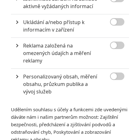

aktivně vyžádaných informací
Ukládání a/nebo přístup k
KOMENTÁŘE
30

informacím v zařízení
Reklama založená na

Fimi
| 2016-08-03 22:16:28
omezených údajích a měření
to jak hrál Batmana je věc NOlana, ten z něj udělal boxera,
reklamy
scénář mluví za vše,
Personalizovaný obsah, měření

obsahu, průzkum publika a
Vstoupit do diskuze
vývoj služeb
SOUVISEJÍCÍ ČLÁNKY
Udělením souhlasu s účely a funkcemi zde uvedenými
dáváte nám i našim partnerům možnost: Zajištění
Suicide Squad: Nabitá
bezpečnosti, předcházení a zjišťování podvodů a
kampaň razí cestu k
odstraňování chyb, Poskytování a zobrazování
úspěchu
reklamy a obsahu