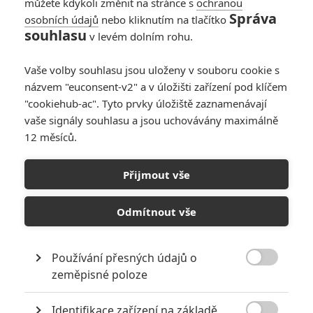
můžete kdykoli změnit na stránce s
ochranou
Správa
osobních údajů
nebo kliknutím na tlačítko
souhlasu
v levém dolním rohu.
Vaše volby souhlasu jsou uloženy v souboru cookie s
názvem "euconsent-v2" a v úložišti zařízení pod klíčem
"cookiehub-ac". Tyto prvky úložiště zaznamenávají
vaše signály souhlasu a jsou uchovávány maximálně
12 měsíců.
Přijmout vše
Suicide Squad: Zahraniční recenze nejsou nic moc | Fandíme
filmu
Odmítnout vše
GALERIE
Používání přesných údajů o

zeměpisné poloze
Identifikace zařízení na základě