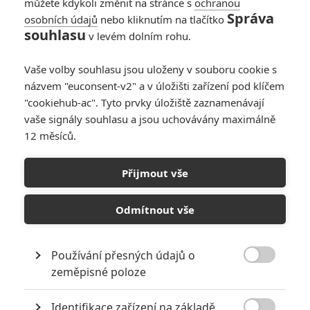
můžete kdykoli změnit na stránce s
ochranou
Správa
osobních údajů
nebo kliknutím na tlačítko
souhlasu
v levém dolním rohu.
Vaše volby souhlasu jsou uloženy v souboru cookie s
názvem "euconsent-v2" a v úložišti zařízení pod klíčem
"cookiehub-ac". Tyto prvky úložiště zaznamenávají
vaše signály souhlasu a jsou uchovávány maximálně
12 měsíců.
Přijmout vše
Lucasfilm, Shawn Levy
Odmítnout vše
Ryan Gosling a Flynn Gray v zákulisí natáčení snímku Star Wars:
Starfighter | Fandíme filmu
Používání přesných údajů o

zeměpisné poloze
GALERIE
Identifikace zařízení na základě