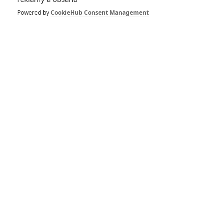
Powered by
CookieHub Consent Management
Star Wars: Starfighter
– Nová fotka odhaluje
neprobádané prostředí
Star Wars: Starfighter
– Příští Hvězdné války
ukázaly první foto a
odhalily obsazení
RECENZE FILMŮ
10
Recenze: Zcela výjimečná Gerta
Schnirch nebarví hnus českých dějin
narůžovo