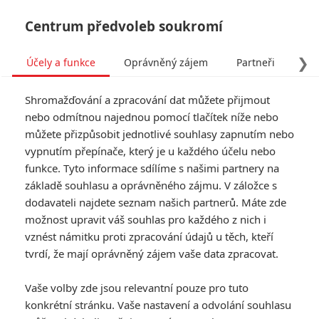
Centrum předvoleb soukromí
❯
Účely a funkce
Oprávněný zájem
Partneři
Pro
Tog
Shromažďování a zpracování dat můžete přijmout
navi
nebo odmítnou najednou pomocí tlačítek níže nebo
můžete přizpůsobit jednotlivé souhlasy zapnutím nebo
Star Wars: Starfighter:
vypnutím přepínače, který je u každého účelu nebo
funkce. Tyto informace sdílíme s našimi partnery na
Konečně jsou tu
základě souhlasu a oprávněného zájmu. V záložce s
podrobnosti o příštích
dodavateli najdete seznam našich partnerů. Máte zde
možnost upravit váš souhlas pro každého z nich i
Hvězdných válkách
vznést námitku proti zpracování údajů u těch, kteří
tvrdí, že mají oprávněný zájem vaše data zpracovat.
Napsal:
Anarvin
, 03.06.2026 06:00
Vaše volby zde jsou relevantní pouze pro tuto
konkrétní stránku. Vaše nastavení a odvolání souhlasu
« Předchozí
Další »