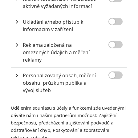

aktivně vyžádaných informací
Ukládání a/nebo přístup k

informacím v zařízení
KOMENTÁŘE
0
Reklama založená na

omezených údajích a měření
reklamy
Vstoupit do diskuze
Personalizovaný obsah, měření

obsahu, průzkum publika a
SOUVISEJÍCÍ ČLÁNKY
vývoj služeb
Star Wars: Starfighter
– Příští Hvězdné války
Udělením souhlasu s účely a funkcemi zde uvedenými
za pochodu překopaly
dáváte nám i našim partnerům možnost: Zajištění
celý závěr
bezpečnosti, předcházení a zjišťování podvodů a
odstraňování chyb, Poskytování a zobrazování
reklamy a obsahu