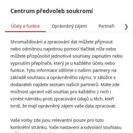
Centrum předvoleb soukromí
❯
Účely a funkce
Oprávněný zájem
Partneři
Pro
Tog
Shromažďování a zpracování dat můžete přijmout
navi
nebo odmítnou najednou pomocí tlačítek níže nebo
můžete přizpůsobit jednotlivé souhlasy zapnutím nebo
Star Wars: Starfighter:
vypnutím přepínače, který je u každého účelu nebo
funkce. Tyto informace sdílíme s našimi partnery na
Konečně jsou tu
základě souhlasu a oprávněného zájmu. V záložce s
podrobnosti o příštích
dodavateli najdete seznam našich partnerů. Máte zde
možnost upravit váš souhlas pro každého z nich i
Hvězdných válkách
vznést námitku proti zpracování údajů u těch, kteří
tvrdí, že mají oprávněný zájem vaše data zpracovat.
Napsal:
Petr Slavík - (Anarvin)
, 03.06.2026 06:00
Vaše volby zde jsou relevantní pouze pro tuto
KOMENTÁŘE
0
konkrétní stránku. Vaše nastavení a odvolání souhlasu