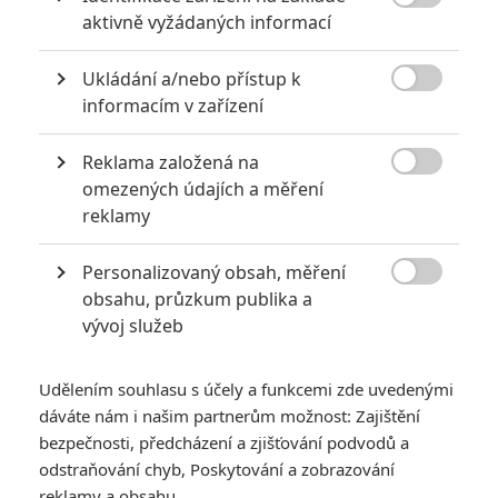
8

aktivně vyžádaných informací
6
Recenze: Godzilla x Kong: Nové
Ukládání a/nebo přístup k
impérium

informacím v zařízení
8
Recenze: Opičí muž
Reklama založená na

omezených údajích a měření
reklamy
Personalizovaný obsah, měření
POSLEDNÍ KOMENTOVANÉ

obsahu, průzkum publika a
vývoj služeb
3
ČLÁNEK | 01.08.2026 16:40
Marvel nečekaně zrušil již schválené pokračování
Udělením souhlasu s účely a funkcemi zde uvedenými
433
dáváte nám i našim partnerům možnost: Zajištění
FILM | 01.08.2026 07:11
拆彈專家
bezpečnosti, předcházení a zjišťování podvodů a
odstraňování chyb, Poskytování a zobrazování
1
ČLÁNEK | 30.07.2026 20:14
reklamy a obsahu