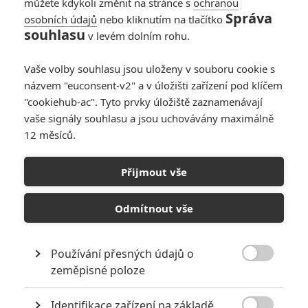
můžete kdykoli změnit na stránce s
ochranou
Správa
osobních údajů
nebo kliknutím na tlačítko
souhlasu
v levém dolním rohu.
Vaše volby souhlasu jsou uloženy v souboru cookie s
názvem "euconsent-v2" a v úložišti zařízení pod klíčem
PŘIDAT NOVÝ KOMENTÁŘ
"cookiehub-ac". Tyto prvky úložiště zaznamenávají
Pro psaní komentářů, se přihlašte.
vaše signály souhlasu a jsou uchovávány maximálně
12 měsíců.
RECENZE FILMŮ
Přijmout vše
10
Recenze: Zcela výjimečná Gerta
Schnirch nebarví hnus českých dějin
Odmítnout vše
narůžovo
5
Recenze: Záhada strašidelného
Používání přesných údajů o
zámku úroveň štědrovečerních

zeměpisné poloze
pohádek nepozvedla
Recenze: Občanská válka
Identifikace zařízení na základě