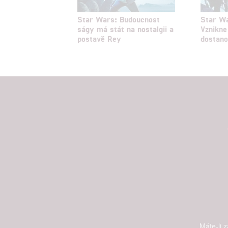
Star Wars: Budoucnost
Star Wa
ságy má stát na nostalgii a
Vznikne
postavě Rey
dostano
Máte-li 