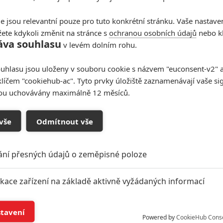
či velkoměstské. Pro fanoušky by určitě bylo zajímavé,
e jsou relevantní pouze pro tuto konkrétní stránku. Vaše nastave
á na planetu vodní.
ete kdykoli změnit na stránce s
ochranou osobních údajů
nebo kl
áva souhlasu
v levém dolním rohu.
railer příštího Star Wars filmu se dostal online
stupují Ryan Gosling,
Flynn Gray
, Matt Smith, Mia Goth,
uhlasu jsou uloženy v souboru cookie s názvem "euconsent-v2" a 
n
,
Daniel Ings
a
Amy Adams
. Režíruje
Shawn Levy
, který
klíčem "cookiehub-ac". Tyto prvky úložiště zaznamenávají vaše si
sou uchovávány maximálně 12 měsíců.
nář napsal
Jonathan Tropper
. P
ůvodní příběh
je
ném Star Wars filmu nebo seriálu neviděli
. Zákulisní
vše
Odmítnout vše
izodě IX
a uvidíme, jak Goslingův hrdina a malý
h)
napříč Galaxií. Do českých kin bude film uveden 27.
ání přesných údajů o zeměpisné poloze
ikace zařízení na základě aktivně vyžádaných informací
Foto: Lucasfilm,
Shawn Levy
Zdroj:
Shawn Levy
í a/nebo přístup k informacím v zařízení
stavení
Powered by
CookieHub Cons