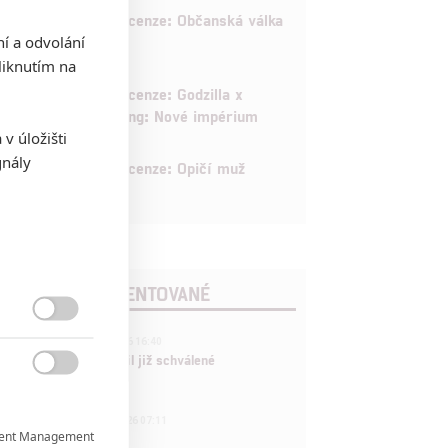
8
Recenze: Občanská válka
ní a odvolání
iknutím na
6
Recenze: Godzilla x
Kong: Nové impérium
v úložišti
gnály
8
Recenze: Opičí muž
POSLEDNÍ KOMENTOVANÉ

3
ČLÁNEK | 01.08.2026 16:40
Marvel nečekaně zrušil již schválené
pokračování

433
FILM | 01.08.2026 07:11
ent Management

拆彈專家