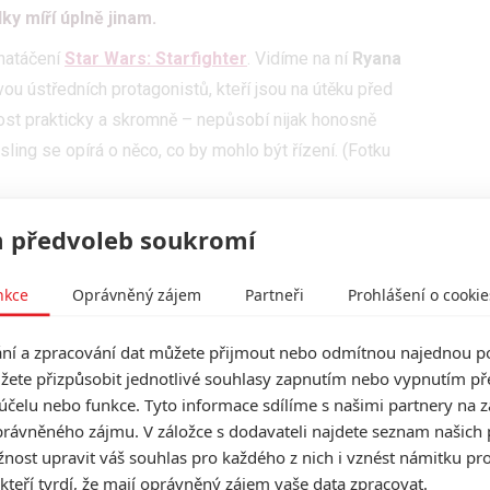
ky míří úplně jinam.
 natáčení
Star Wars: Starfighter
. Vidíme na ní
Ryana
vou ústředních protagonistů, kteří jsou na útěku před
ost prakticky a skromně – nepůsobí nijak honosně
sling se opírá o něco, co by mohlo být řízení. (Fotku
aser ohlásil návrat kultovní Star Wars parodie
 předvoleb soukromí
idle, které uvidíme přímo ve filmu, na nějaké zákulisní
nkce
Oprávněný zájem
Partneři
Prohlášení o cookie
teré ve filmu „dokreslí“ počítačová animace. „Řídítka“
dlových speederů, což by mohlo signalizovat, že v
í a zpracování dat můžete přijmout nebo odmítnou najednou po
u uvidíme ve filmu jako takovém. Režisér k fotce
žete přizpůsobit jednotlivé souhlasy zapnutím nebo vypnutím pře
 příspěvek doplňuje, že je fotka pořízená u italského
účelu nebo funkce. Tyto informace sdílíme s našimi partnery na 
rávněného zájmu. V záložce s dodavateli najdete seznam našich 
ost upravit váš souhlas pro každého z nich i vznést námitku pro
 předaleké Galaxie viděli, zároveň je ve
Star Wars
 kteří tvrdí, že mají oprávněný zájem vaše data zpracovat.
h převažuje jedno konkrétní prostředí. Navštívili jsme