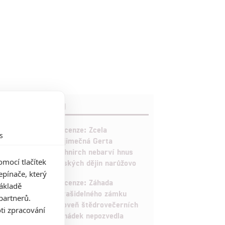
RECENZE FILMŮ
10
Recenze: Zcela
s
výjimečná Gerta
Schnirch nebarví hnus
mocí tlačítek
českých dějin narůžovo
pínače, který
5
Recenze: Záhada
základě
strašidelného zámku
partnerů.
úroveň štědrovečerních
ti zpracování
pohádek nepozvedla