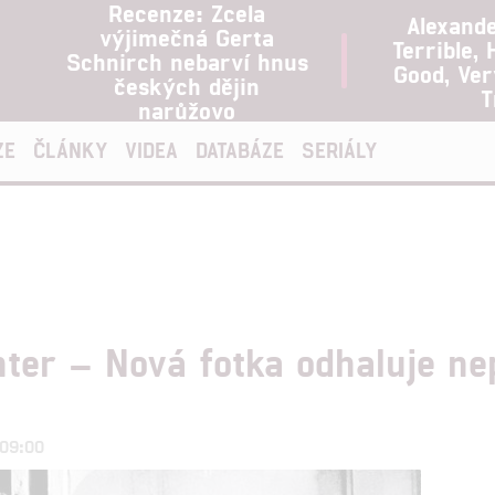
Recenze: Zcela
Alexand
výjimečná Gerta
Terrible, 
Schnirch nebarví hnus
Good, Ve
českých dějin
T
narůžovo
ZE
ČLÁNKY
VIDEA
DATABÁZE
SERIÁLY
hter – Nová fotka odhaluje n
 09:00