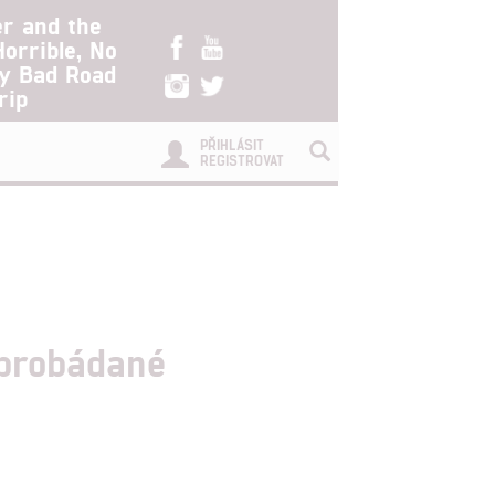
er and the
Horrible, No
ry Bad Road
rip
PŘIHLÁSIT
REGISTROVAT
eprobádané