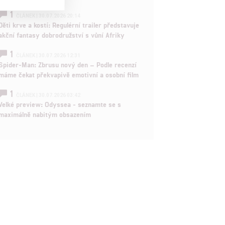
1
ČLÁNEK | 30.07.2026 20:14

Děti krve a kostí: Regulérní trailer představuje
akční fantasy dobrodružství s vůní Afriky

1
ČLÁNEK | 30.07.2026 12:31
Spider-Man: Zbrusu nový den – Podle recenzí
máme čekat překvapivě emotivní a osobní film
rtnerům
ání chyb,
1
ČLÁNEK | 30.07.2026 03:42
Velké preview: Odyssea - seznamte se s
maximálně nabitým obsazením