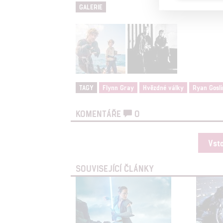
GALERIE
Reklam
Person
služeb
Udělením sou
TAGY
Flynn Gray
Hvězdné války
Ryan Gosli
možnost: Zaji
Poskytování 
KOMENTÁŘE
0
Vst
SOUVISEJÍCÍ ČLÁNKY