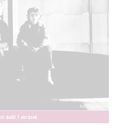
Lucasfilm
it další 1 obrázek