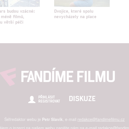
rs budou vzácné:
Dvojice, které spolu
 méně filmů,
nevycházely na place
u větší péči
DISKUZE
PŘIHLÁSIT
REGISTROVAT
Šéfredaktor webu je
Petr Slavík
, e-mail
redakce@fandimefilmu.cz
zájem o inzerci na našem webu napište nám na e-mail
redakce@fandime