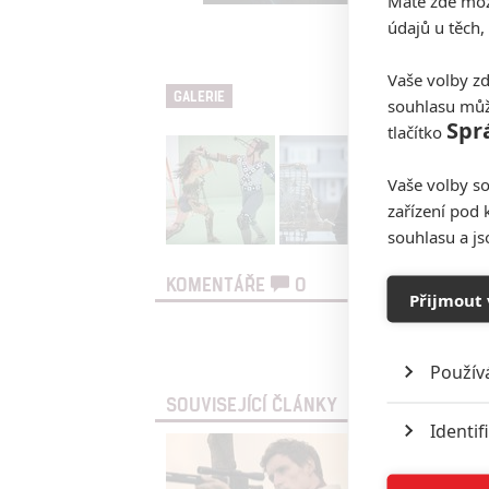
Máte zde možn
údajů u těch,
Isla Fisher ve f
Vaše volby zd
GALERIE
souhlasu můž
Spr
tlačítko
Vaše volby so
zařízení pod 
souhlasu a j
KOMENTÁŘE
0
Přijmout 
Vst
Použív
SOUVISEJÍCÍ ČLÁNKY
Identif