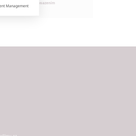
maximálně nabitým obsazením
ent Management



rtnerům
ání chyb,
filmu.cz