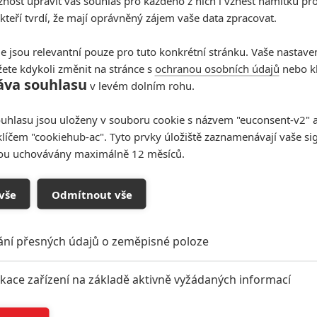
ost upravit váš souhlas pro každého z nich i vznést námitku pro
Summit Entertainment
 kteří tvrdí, že mají oprávněný zájem vaše data zpracovat.
ilmu Podfukáři | Fandíme filmu
e jsou relevantní pouze pro tuto konkrétní stránku. Vaše nastave
ete kdykoli změnit na stránce s
ochranou osobních údajů
nebo kl
áva souhlasu
v levém dolním rohu.
uhlasu jsou uloženy v souboru cookie s názvem "euconsent-v2" a 
klíčem "cookiehub-ac". Tyto prvky úložiště zaznamenávají vaše si
sou uchovávány maximálně 12 měsíců.
vše
Odmítnout vše
oupit do diskuze
ání přesných údajů o zeměpisné poloze
ikace zařízení na základě aktivně vyžádaných informací