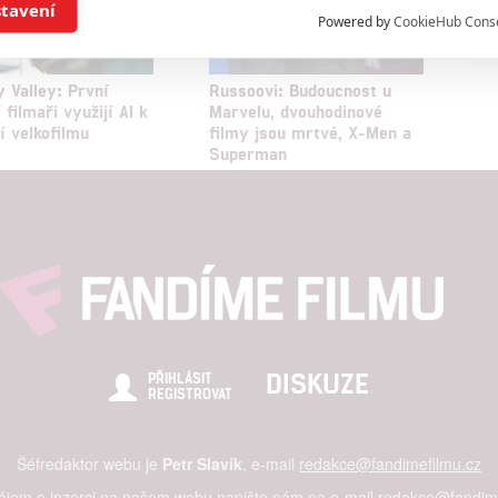
í a/nebo přístup k informacím v zařízení
stavení
Powered by
CookieHub Cons
a založená na omezených údajích a měření reklamy
 Valley: První
Russoovi: Budoucnost u
 filmaři využijí AI k
Marvelu, dvouhodinové
alizovaný obsah, měření obsahu, průzkum publika a vývoj
í velkofilmu
filmy jsou mrtvé, X-Men a
Superman
hlasu s účely a funkcemi zde uvedenými dáváte nám i našim pa
štění bezpečnosti, předcházení a zjišťování podvodů a odstraňov
a zobrazování reklamy a obsahu
DISKUZE
PŘIHLÁSIT
REGISTROVAT
Šéfredaktor webu je
Petr Slavík
, e-mail
redakce@fandimefilmu.cz
zájem o inzerci na našem webu napište nám na e-mail
redakce@fandime