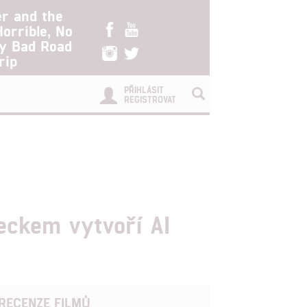
er and the
Horrible, No
ry Bad Road
rip
PŘIHLÁSIT
REGISTROVAT
eckem vytvoří AI
RECENZE FILMŮ