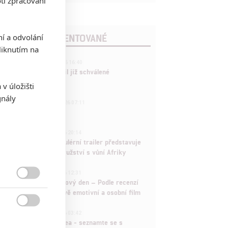
ti zpracování
POSLEDNÍ KOMENTOVANÉ
ní a odvolání
iknutím na
3
ČLÁNEK | 01.08.2026 16:40
Marvel nečekaně zrušil již schválené
pokračování
v úložišti
gnály
433
FILM | 01.08.2026 07:11
拆彈專家
1
ČLÁNEK | 30.07.2026 20:14
Děti krve a kostí: Regulérní trailer představuje
akční fantasy dobrodružství s vůní Afriky
1
ČLÁNEK | 30.07.2026 12:31
Spider-Man: Zbrusu nový den – Podle recenzí

máme čekat překvapivě emotivní a osobní film
1

ČLÁNEK | 30.07.2026 03:42
Velké preview: Odyssea - seznamte se s