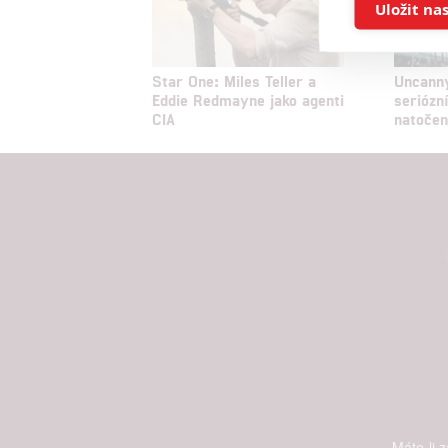
Ukládán
Uložit na
Reklam
Star One: Miles Teller a
Uncanny
Eddie Redmayne jako agenti
seriózní
Person
CIA
natočen
služeb
Udělením sou
možnost: Zaji
Poskytování 
Máte-li 