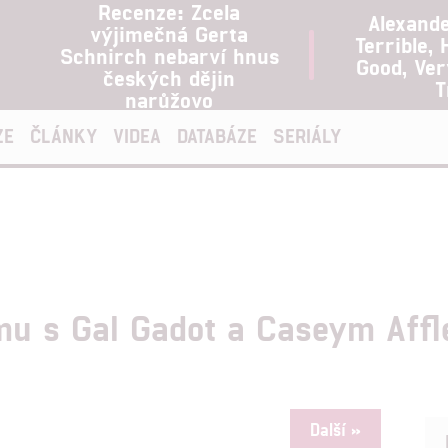
Recenze: Zcela
Alexand
výjimečná Gerta
Terrible, 
Schnirch nebarví hnus
Good, Ve
českých dějin
T
narůžovo
ZE
ČLÁNKY
VIDEA
DATABÁZE
SERIÁLY
lmu s Gal Gadot a Caseym Affl
Další »