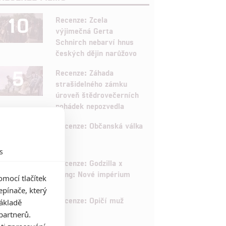
10
Recenze: Zcela
výjimečná Gerta
Schnirch nebarví hnus
českých dějin narůžovo
5
Recenze: Záhada
strašidelného zámku
úroveň štědrovečerních
pohádek nepozvedla
8
Recenze: Občanská válka
s
6
Recenze: Godzilla x
Kong: Nové impérium
mocí tlačítek
pínače, který
8
Recenze: Opičí muž
základě
partnerů.