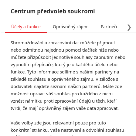
Centrum předvoleb soukromí
❯
Účely a funkce
Oprávněný zájem
Partneři
Pro
Tog
Shromažďování a zpracování dat můžete přijmout
navi
nebo odmítnou najednou pomocí tlačítek níže nebo
můžete přizpůsobit jednotlivé souhlasy zapnutím nebo
Deep Water: Po havárii
vypnutím přepínače, který je u každého účelu nebo
funkce. Tyto informace sdílíme s našimi partnery na
letadla mezi žraloky
základě souhlasu a oprávněného zájmu. V záložce s
začínají jatka - trailer
dodavateli najdete seznam našich partnerů. Máte zde
možnost upravit váš souhlas pro každého z nich i
vznést námitku proti zpracování údajů u těch, kteří
Napsal:
Rudmen
, 15.02.2026 13:00
tvrdí, že mají oprávněný zájem vaše data zpracovat.
« Předchozí
Další »
Vaše volby zde jsou relevantní pouze pro tuto
konkrétní stránku. Vaše nastavení a odvolání souhlasu