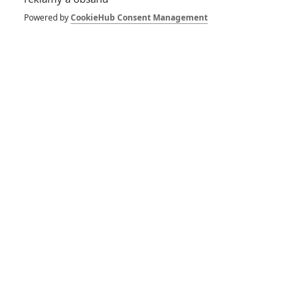
Recenze: Sully: Zázrak
Powered by
CookieHub Consent Management
na řece Hudson
RECENZE FILMŮ
10
Recenze: Zcela výjimečná Gerta
Schnirch nebarví hnus českých dějin
narůžovo
5
Recenze: Záhada strašidelného
zámku úroveň štědrovečerních
pohádek nepozvedla
8
Recenze: Občanská válka