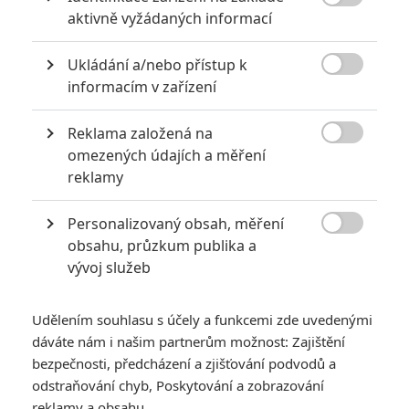

aktivně vyžádaných informací
Vstoupit do diskuze
Ukládání a/nebo přístup k

informacím v zařízení
SOUVISEJÍCÍ ČLÁNKY
Reklama založená na
Midair: Takový thriller z

omezených údajích a měření
paluby uneseného letadla
reklamy
jsme prý ještě neviděli
Personalizovaný obsah, měření

obsahu, průzkum publika a
vývoj služeb
Dangerous Animals: Jai
Courtney chce použít
Udělením souhlasu s účely a funkcemi zde uvedenými
surfařku jako žrádlo pro
žraloky
dáváte nám i našim partnerům možnost: Zajištění
bezpečnosti, předcházení a zjišťování podvodů a
odstraňování chyb, Poskytování a zobrazování
reklamy a obsahu