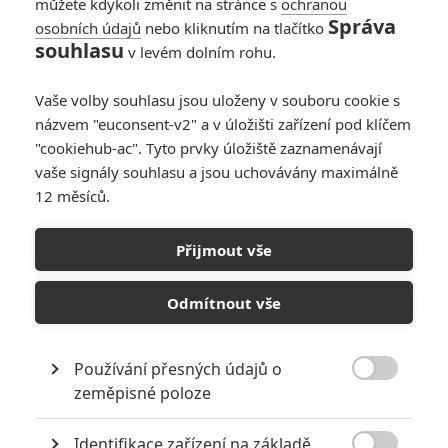
můžete kdykoli změnit na stránce s
ochranou
Správa
osobních údajů
nebo kliknutím na tlačítko
souhlasu
v levém dolním rohu.
Vaše volby souhlasu jsou uloženy v souboru cookie s
názvem "euconsent-v2" a v úložišti zařízení pod klíčem
"cookiehub-ac". Tyto prvky úložiště zaznamenávají
Magenta Light Studios
vaše signály souhlasu a jsou uchovávány maximálně
Deep Water (2026) | Fandíme filmu
12 měsíců.
GALERIE
Přijmout vše
Odmítnout vše
Používání přesných údajů o

zeměpisné poloze
KOMENTÁŘE
0
Identifikace zařízení na základě