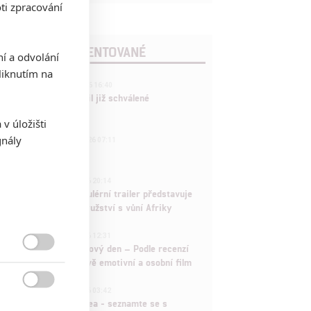
ti zpracování
POSLEDNÍ KOMENTOVANÉ
ní a odvolání
iknutím na
3
ČLÁNEK | 01.08.2026 16:40
Marvel nečekaně zrušil již schválené
pokračování
v úložišti
433
gnály
FILM | 01.08.2026 07:11
拆彈專家
1
ČLÁNEK | 30.07.2026 20:14
Děti krve a kostí: Regulérní trailer představuje
akční fantasy dobrodružství s vůní Afriky
1
ČLÁNEK | 30.07.2026 12:31
Spider-Man: Zbrusu nový den – Podle recenzí

máme čekat překvapivě emotivní a osobní film
1
ČLÁNEK | 30.07.2026 03:42

Velké preview: Odyssea - seznamte se s