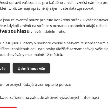
ost upravit váš souhlas pro každého z nich i vznést námitku pro
 kteří tvrdí, že mají oprávněný zájem vaše data zpracovat.
e jsou relevantní pouze pro tuto konkrétní stránku. Vaše nastave
ete kdykoli změnit na stránce s
ochranou osobních údajů
nebo kl
áva souhlasu
v levém dolním rohu.
uhlasu jsou uloženy v souboru cookie s názvem "euconsent-v2" a 
klíčem "cookiehub-ac". Tyto prvky úložiště zaznamenávají vaše si
sou uchovávány maximálně 12 měsíců.
vše
Odmítnout vše
oupit do diskuze
ání přesných údajů o zeměpisné poloze
ikace zařízení na základě aktivně vyžádaných informací