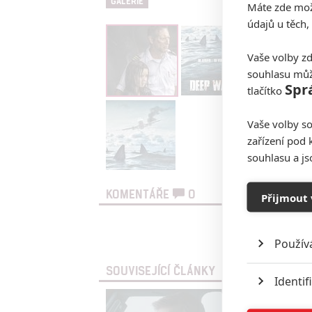
GALERIE
Máte zde možn
údajů u těch,
Vaše volby zd
souhlasu můž
Spr
tlačítko
Vaše volby so
zařízení pod 
souhlasu a j
KOMENTÁŘE
0
Přijmout 
Vst
Použív
SOUVISEJÍCÍ ČLÁNKY
Identif