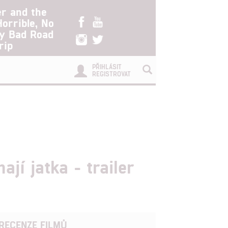
er and the
Horrible, No
ry Bad Road
rip
PŘIHLÁSIT
REGISTROVAT
jí jatka - trailer
RECENZE FILMŮ