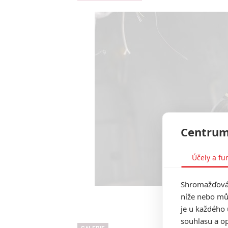
Centrum
Účely a fu
Shromažďován
níže nebo mů
Deep W
je u každého 
souhlasu a op