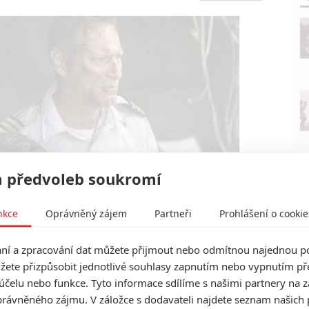
 předvoleb soukromí
nkce
Oprávněný zájem
Partneři
Prohlášení o cookie
í a zpracování dat můžete přijmout nebo odmítnou najednou po
Magenta Light Studios
žete přizpůsobit jednotlivé souhlasy zapnutím nebo vypnutím pře
ater | Fandíme filmu
účelu nebo funkce. Tyto informace sdílíme s našimi partnery na 
rávněného zájmu. V záložce s dodavateli najdete seznam našich 