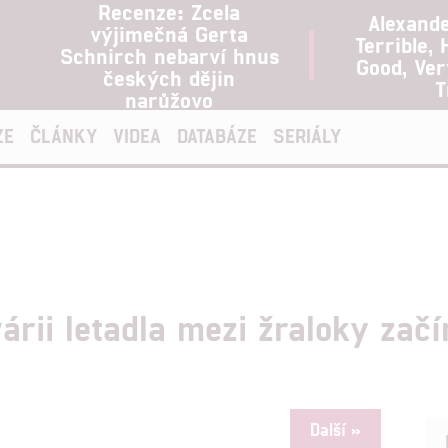
Recenze: Zcela
Alexand
výjimečná Gerta
Terrible, 
Schnirch nebarví hnus
Good, Ve
českých dějin
T
narůžovo
ZE
ČLÁNKY
VIDEA
DATABÁZE
SERIÁLY
rii letadla mezi žraloky začína
Další »