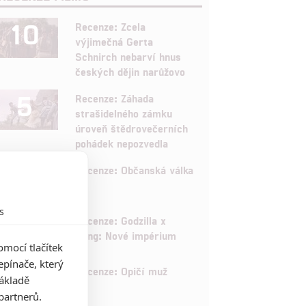
10
Recenze: Zcela
výjimečná Gerta
Schnirch nebarví hnus
českých dějin narůžovo
5
Recenze: Záhada
strašidelného zámku
úroveň štědrovečerních
pohádek nepozvedla
8
Recenze: Občanská válka
s
6
Recenze: Godzilla x
Kong: Nové impérium
mocí tlačítek
pínače, který
8
Recenze: Opičí muž
základě
partnerů.