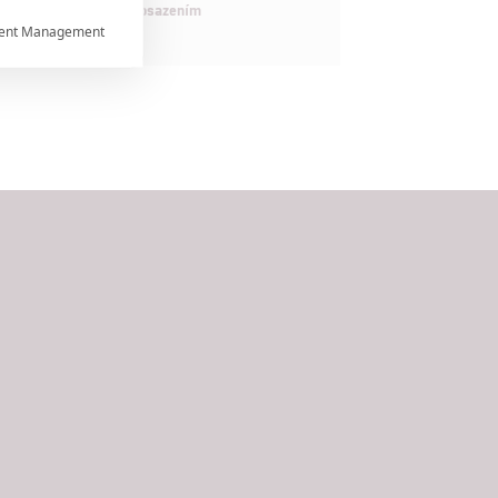
maximálně nabitým obsazením
ent Management



rtnerům
ání chyb,