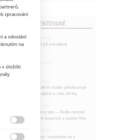
partnerů.
ti zpracování
POSLEDNÍ KOMENTOVANÉ
ní a odvolání
3
ČLÁNEK | 01.08.2026 16:40
iknutím na
Marvel nečekaně zrušil již schválené
pokračování
433
FILM | 01.08.2026 07:11
v úložišti
拆彈專家
gnály
1
ČLÁNEK | 30.07.2026 20:14
Děti krve a kostí: Regulérní trailer představuje
akční fantasy dobrodružství s vůní Afriky
1
ČLÁNEK | 30.07.2026 12:31
Spider-Man: Zbrusu nový den – Podle recenzí
máme čekat překvapivě emotivní a osobní film

1
ČLÁNEK | 30.07.2026 03:42
Velké preview: Odyssea - seznamte se s