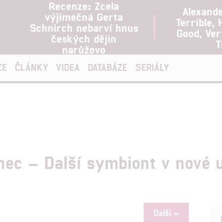
Recenze: Zcela
Alexand
výjimečná Gerta
Terrible, 
Schnirch nebarví hnus
Good, Ve
českých dějin
T
narůžovo
ZE
ČLÁNKY
VIDEA
DATABÁZE
SERIÁLY
nec – Další symbiont v nové 
Další »