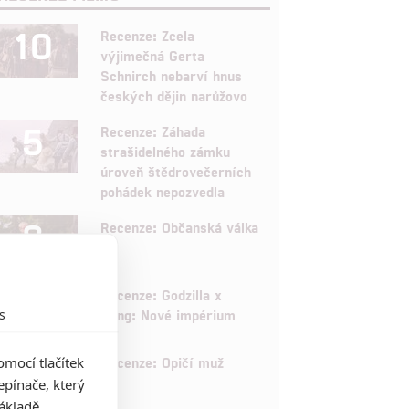
10
Recenze: Zcela
výjimečná Gerta
Schnirch nebarví hnus
českých dějin narůžovo
5
Recenze: Záhada
strašidelného zámku
úroveň štědrovečerních
pohádek nepozvedla
8
Recenze: Občanská válka
6
Recenze: Godzilla x
s
Kong: Nové impérium
8
mocí tlačítek
Recenze: Opičí muž
pínače, který
základě