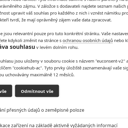
rávněného zájmu. V záložce s dodavateli najdete seznam našich 
ost upravit váš souhlas pro každého z nich i vznést námitku pro
 kteří tvrdí, že mají oprávněný zájem vaše data zpracovat.
e jsou relevantní pouze pro tuto konkrétní stránku. Vaše nastave
ete kdykoli změnit na stránce s
ochranou osobních údajů
nebo kl
uje len o Marvel filmoch, tak začni diskusiu u niečoho
áva souhlasu
v levém dolním rohu.
sie o Marvelovkách tiež niekto začne, väčšinou tým že
fo. A práveže tých drbov okolo Marveloviek je predsa len
rzum, z ktorého ročne vydávajú niekoľko projektov.
uhlasu jsou uloženy v souboru cookie s názvem "euconsent-v2" a 
klíčem "cookiehub-ac". Tyto prvky úložiště zaznamenávají vaše si
sou uchovávány maximálně 12 měsíců.
oupit do diskuze
vše
Odmítnout vše
ání přesných údajů o zeměpisné poloze
ikace zařízení na základě aktivně vyžádaných informací