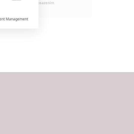
maximálně nabitým obsazením

ent Management



rtnerům
ání chyb,