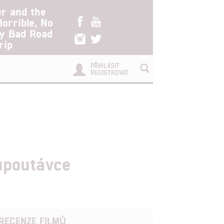
er and the
Horrible, No
ry Bad Road
rip
PŘIHLÁSIT
REGISTROVAT
upoutávce
RECENZE FILMŮ