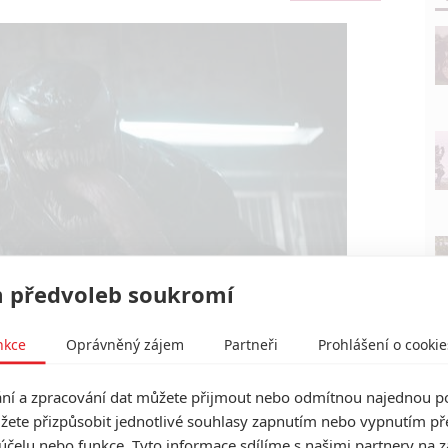
 předvoleb soukromí
Sony
dní tanec | Fandíme filmu
nkce
Oprávněný zájem
Partneři
Prohlášení o cookie
í a zpracování dat můžete přijmout nebo odmítnou najednou po
žete přizpůsobit jednotlivé souhlasy zapnutím nebo vypnutím pře
účelu nebo funkce. Tyto informace sdílíme s našimi partnery na 