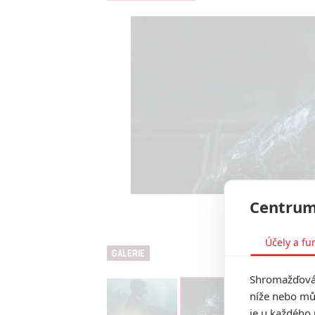
Centrum
Venom: Posle
Účely a fu
GALERIE
Shromažďován
níže nebo mů
je u každého 