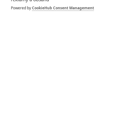
Mě hlavně zajímá, kde jsou přeživší postavy z minulých
Powered by
CookieHub Consent Management
dílů? Charles Dance atd....nebo zemřeli? Jj nevím Jako teď
se tam všichni mlátí, budovy padají a reálně je vám to
jedno...pořád se mi asi nejvíc líbí první dva díly a Kong...
Vstoupit do diskuze
SOUVISEJÍCÍ ČLÁNKY
Box Office: Občanská
válka vyrabovala
pokladny kin
Godzilla x Kong: Nové
imperium – Příšery jsou