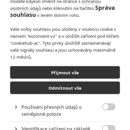
můžete kdykoli změnit na stránce s
ochranou
Správa
osobních údajů
nebo kliknutím na tlačítko
souhlasu
v levém dolním rohu.
Vaše volby souhlasu jsou uloženy v souboru cookie s
názvem "euconsent-v2" a v úložišti zařízení pod klíčem
"cookiehub-ac". Tyto prvky úložiště zaznamenávají
vaše signály souhlasu a jsou uchovávány maximálně
12 měsíců.
Přijmout vše
Odmítnout vše
Používání přesných údajů o

zeměpisné poloze
Identifikace zařízení na základě