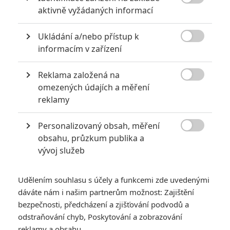

aktivně vyžádaných informací
Ukládání a/nebo přístup k

Warner Bros.
informacím v zařízení
Godzilla x Kong: Nové imperium | Fandíme filmu
Reklama založená na
GALERIE

omezených údajích a měření
reklamy
Personalizovaný obsah, měření

obsahu, průzkum publika a
vývoj služeb
Udělením souhlasu s účely a funkcemi zde uvedenými
KOMENTÁŘE
1
dáváte nám i našim partnerům možnost: Zajištění
bezpečnosti, předcházení a zjišťování podvodů a
odstraňování chyb, Poskytování a zobrazování
Fimi
| 2024-04-17 14:44:07
reklamy a obsahu