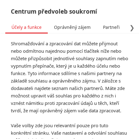
Centrum předvoleb soukromí
❯
Účely a funkce
Oprávněný zájem
Partneři
Pro
Tog
Shromažďování a zpracování dat můžete přijmout
navi
nebo odmítnou najednou pomocí tlačítek níže nebo
můžete přizpůsobit jednotlivé souhlasy zapnutím nebo
Recenze: Godzilla x Kong:
vypnutím přepínače, který je u každého účelu nebo
funkce. Tyto informace sdílíme s našimi partnery na
Nové impérium
základě souhlasu a oprávněného zájmu. V záložce s
dodavateli najdete seznam našich partnerů. Máte zde
Napsal:
TucnakNik
, 17.04.2024 06:00
možnost upravit váš souhlas pro každého z nich i
vznést námitku proti zpracování údajů u těch, kteří
tvrdí, že mají oprávněný zájem vaše data zpracovat.
« Předchozí
Další »
Vaše volby zde jsou relevantní pouze pro tuto
konkrétní stránku. Vaše nastavení a odvolání souhlasu