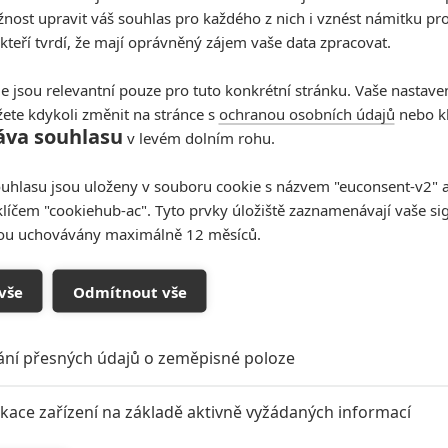
ost upravit váš souhlas pro každého z nich i vznést námitku pro
 kteří tvrdí, že mají oprávněný zájem vaše data zpracovat.
e jsou relevantní pouze pro tuto konkrétní stránku. Vaše nastave
ete kdykoli změnit na stránce s
ochranou osobních údajů
nebo kl
áva souhlasu
v levém dolním rohu.
uhlasu jsou uloženy v souboru cookie s názvem "euconsent-v2" a 
klíčem "cookiehub-ac". Tyto prvky úložiště zaznamenávají vaše si
uděš. XD Rvačky v kinech už sem taky párkrát viděl.
sou uchovávány maximálně 12 měsíců.
e jeden kopal tomu před sebou do sedačky ale padl jeden
le si tahají vlasy jak nějaký čubky před školou. Spíš se
vše
Odmítnout vše
 nevytáhl rybičku nebo kapslíkovku a nezůstalo tam 20
ání přesných údajů o zeměpisné poloze
oupit do diskuze
ikace zařízení na základě aktivně vyžádaných informací