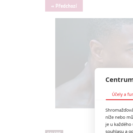
« Předchozí
Centrum
Účely a fu
Shromažďován
níže nebo mů
Creed
je u každého 
souhlasu a op