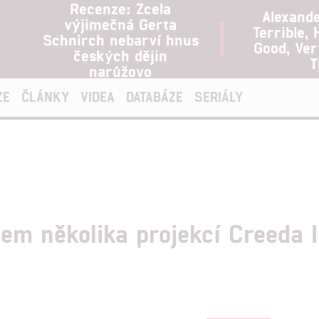
Recenze: Zcela
Alexand
výjimečná Gerta
Terrible, 
Schnirch nebarví hnus
Good, Ve
českých dějin
T
narůžovo
ZE
ČLÁNKY
VIDEA
DATABÁZE
SERIÁLY
em několika projekcí Creeda I