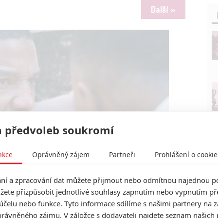
Další »
 předvoleb soukromí
nkce
Oprávněný zájem
Partneři
Prohlášení o cookie
í a zpracování dat můžete přijmout nebo odmítnou najednou po
MGM
žete přizpůsobit jednotlivé souhlasy zapnutím nebo vypnutím pře
 III | Fandíme filmu
účelu nebo funkce. Tyto informace sdílíme s našimi partnery na 
rávněného zájmu. V záložce s dodavateli najdete seznam našich 