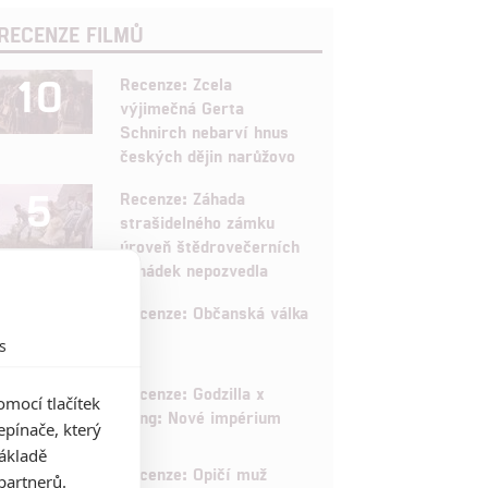
RECENZE FILMŮ
10
Recenze: Zcela
výjimečná Gerta
Schnirch nebarví hnus
českých dějin narůžovo
5
Recenze: Záhada
strašidelného zámku
úroveň štědrovečerních
pohádek nepozvedla
8
Recenze: Občanská válka
s
6
Recenze: Godzilla x
mocí tlačítek
Kong: Nové impérium
pínače, který
základě
8
Recenze: Opičí muž
partnerů.