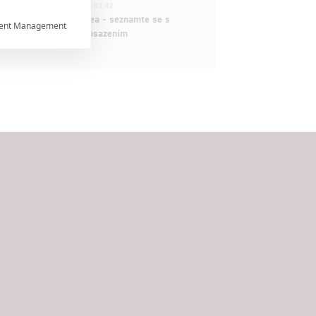
1
ČLÁNEK | 30.07.2026 03:42
Velké preview: Odyssea - seznamte se s
ent Management

maximálně nabitým obsazením


rtnerům
ání chyb,