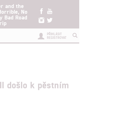
er and the
Horrible, No
ry Bad Road
rip
PŘIHLÁSIT
REGISTROVAT
II došlo k pěstním