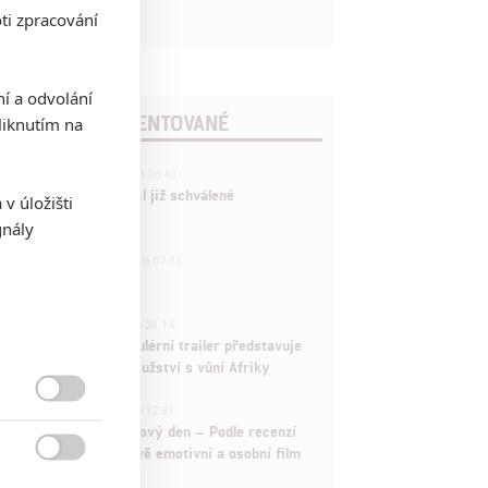
ti zpracování
ní a odvolání
POSLEDNÍ KOMENTOVANÉ
iknutím na
3
ČLÁNEK | 01.08.2026 16:40
Marvel nečekaně zrušil již schválené
v úložišti
pokračování
gnály
433
FILM | 01.08.2026 07:11
拆彈專家
1
ČLÁNEK | 30.07.2026 20:14
Děti krve a kostí: Regulérní trailer představuje
akční fantasy dobrodružství s vůní Afriky
1

ČLÁNEK | 30.07.2026 12:31
Spider-Man: Zbrusu nový den – Podle recenzí
máme čekat překvapivě emotivní a osobní film
