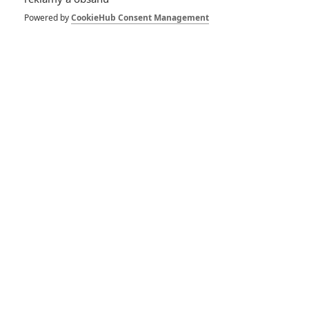
Powered by
CookieHub Consent Management
RECENZE FILMŮ
10
Recenze: Zcela výjimečná Gerta
Schnirch nebarví hnus českých dějin
narůžovo
5
Recenze: Záhada strašidelného
zámku úroveň štědrovečerních
pohádek nepozvedla
8
Recenze: Občanská válka
6
Recenze: Godzilla x Kong: Nové
impérium