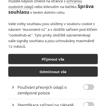
můžete kdykoli změnit na stránce s
ochranou
Správa
osobních údajů
nebo kliknutím na tlačítko
souhlasu
v levém dolním rohu.
Vaše volby souhlasu jsou uloženy v souboru cookie s
Sony Pictures
názvem "euconsent-v2" a v úložišti zařízení pod klíčem
Bullet Train | Fandíme filmu
"cookiehub-ac". Tyto prvky úložiště zaznamenávají
vaše signály souhlasu a jsou uchovávány maximálně
GALERIE
12 měsíců.
Přijmout vše
Odmítnout vše
Používání přesných údajů o
KOMENTÁŘE
0

zeměpisné poloze
Vstoupit do diskuze
Identifikace zařízení na základě