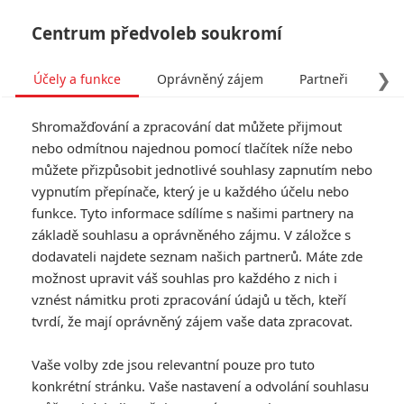
Centrum předvoleb soukromí
❯
Účely a funkce
Oprávněný zájem
Partneři
Pro
Tog
Shromažďování a zpracování dat můžete přijmout
navi
nebo odmítnou najednou pomocí tlačítek níže nebo
můžete přizpůsobit jednotlivé souhlasy zapnutím nebo
Recenze: Bullet Train
vypnutím přepínače, který je u každého účelu nebo
funkce. Tyto informace sdílíme s našimi partnery na
Napsal:
TucnakNik
, 08.08.2022 16:20
základě souhlasu a oprávněného zájmu. V záložce s
dodavateli najdete seznam našich partnerů. Máte zde
možnost upravit váš souhlas pro každého z nich i
« Předchozí
Další »
vznést námitku proti zpracování údajů u těch, kteří
tvrdí, že mají oprávněný zájem vaše data zpracovat.
Vaše volby zde jsou relevantní pouze pro tuto
konkrétní stránku. Vaše nastavení a odvolání souhlasu