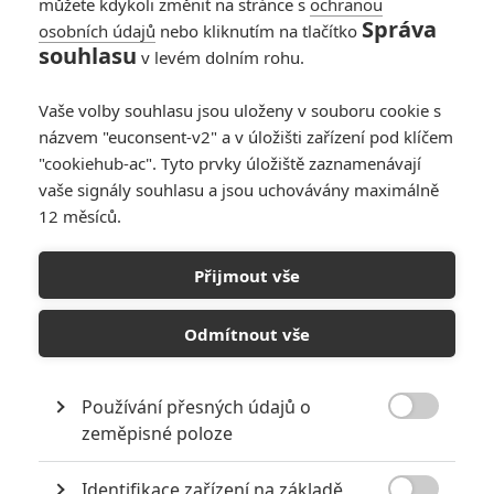
můžete kdykoli změnit na stránce s
ochranou
Správa
osobních údajů
nebo kliknutím na tlačítko
souhlasu
v levém dolním rohu.
Vaše volby souhlasu jsou uloženy v souboru cookie s
názvem "euconsent-v2" a v úložišti zařízení pod klíčem
"cookiehub-ac". Tyto prvky úložiště zaznamenávají
vaše signály souhlasu a jsou uchovávány maximálně
12 měsíců.
Kick-Ass: Roli Nicolase
Cage málem dostal Brad
Přijmout vše
Pitt
Odmítnout vše
Napsal:
Michal Janoušek - (Rudmen)
, 22.04.2020 07:29
Používání přesných údajů o

zeměpisné poloze
Identifikace zařízení na základě