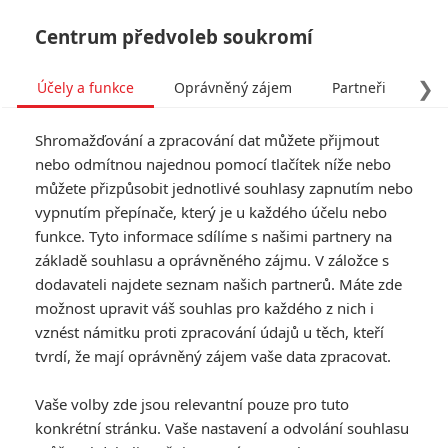
Centrum předvoleb soukromí
❯
Účely a funkce
Oprávněný zájem
Partneři
Pro
Tog
Shromažďování a zpracování dat můžete přijmout
navi
nebo odmítnou najednou pomocí tlačítek níže nebo
můžete přizpůsobit jednotlivé souhlasy zapnutím nebo
vypnutím přepínače, který je u každého účelu nebo
funkce. Tyto informace sdílíme s našimi partnery na
základě souhlasu a oprávněného zájmu. V záložce s
dodavateli najdete seznam našich partnerů. Máte zde
možnost upravit váš souhlas pro každého z nich i
vznést námitku proti zpracování údajů u těch, kteří
tvrdí, že mají oprávněný zájem vaše data zpracovat.
Vaše volby zde jsou relevantní pouze pro tuto
konkrétní stránku. Vaše nastavení a odvolání souhlasu