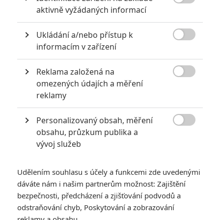

aktivně vyžádaných informací
Ukládání a/nebo přístup k

informacím v zařízení
Reklama založená na
Universal Pictures

omezených údajích a měření
Zobrazit další 1 obrázek
reklamy
Personalizovaný obsah, měření
Režisér vysvětlil, proč to nakonec neklaplo.

obsahu, průzkum publika a
Ve filmu
Kick-Ass
z roku 2010 jsme se setkali s teenagerem
vývoj služeb
Davem Lizewskim, který se chtěl po vzoru Batmana nebo
Spider-Mana stát superhrdinou v reálném životě. Jeho touha
Udělením souhlasu s účely a funkcemi zde uvedenými
byla natolik silná, že na sebe navlékl zelený kostým a vydal
dáváte nám i našim partnerům možnost: Zajištění
se do ulic konat dobro pod přezdívkou Kick-Ass. Jak se ale
bezpečnosti, předcházení a zjišťování podvodů a
odstraňování chyb, Poskytování a zobrazování
sám poději přesvědčil, ve městě nebyl jediný, kdo se
reklamy a obsahu