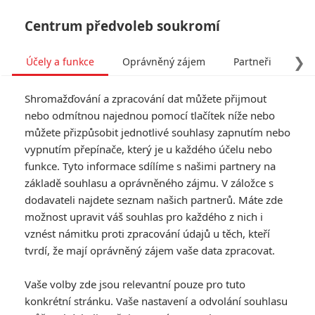
Centrum předvoleb soukromí
❯
Účely a funkce
Oprávněný zájem
Partneři
Pro
Tog
Shromažďování a zpracování dat můžete přijmout
navi
nebo odmítnou najednou pomocí tlačítek níže nebo
můžete přizpůsobit jednotlivé souhlasy zapnutím nebo
Ballerina: Film ze světa
vypnutím přepínače, který je u každého účelu nebo
funkce. Tyto informace sdílíme s našimi partnery na
Johna Wicka najal
základě souhlasu a oprávněného zájmu. V záložce s
oscarovou scenáristku
dodavateli najdete seznam našich partnerů. Máte zde
možnost upravit váš souhlas pro každého z nich i
vznést námitku proti zpracování údajů u těch, kteří
Napsal:
Anarvin
, 14.07.2022 13:30
tvrdí, že mají oprávněný zájem vaše data zpracovat.
« Předchozí
Další »
Vaše volby zde jsou relevantní pouze pro tuto
konkrétní stránku. Vaše nastavení a odvolání souhlasu