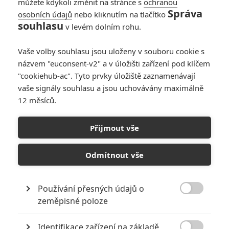
můžete kdykoli změnit na stránce s
ochranou
Správa
osobních údajů
nebo kliknutím na tlačítko
souhlasu
v levém dolním rohu.
Vaše volby souhlasu jsou uloženy v souboru cookie s
názvem "euconsent-v2" a v úložišti zařízení pod klíčem
"cookiehub-ac". Tyto prvky úložiště zaznamenávají
vaše signály souhlasu a jsou uchovávány maximálně
12 měsíců.
Přijmout vše
MGM
Není čas zemřít | Fandíme filmu
Odmítnout vše
GALERIE
Používání přesných údajů o

zeměpisné poloze
Identifikace zařízení na základě