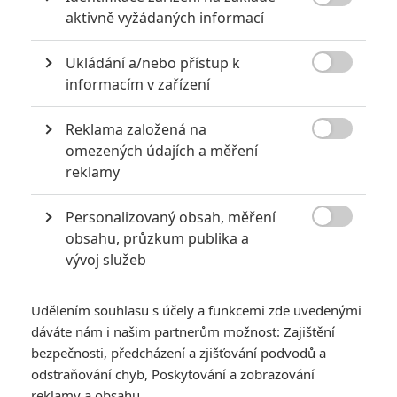

aktivně vyžádaných informací
Ukládání a/nebo přístup k
KOMENTÁŘE
0

informacím v zařízení
Reklama založená na
Vstoupit do diskuze

omezených údajích a měření
reklamy
SOUVISEJÍCÍ ČLÁNKY
Personalizovaný obsah, měření

John Wick 4: První
obsahu, průzkum publika a
ukázka říká, že Keanu
vývoj služeb
tentokrát zabije úplně
všechny
Udělením souhlasu s účely a funkcemi zde uvedenými
dáváte nám i našim partnerům možnost: Zajištění
bezpečnosti, předcházení a zjišťování podvodů a
Continental: Seriál z
odstraňování chyb, Poskytování a zobrazování
historie vražedného
reklamy a obsahu