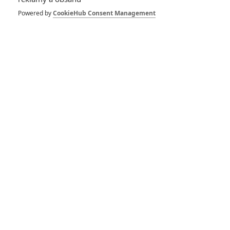
světa Johna Wicka
obsadil další posily
Powered by
CookieHub Consent Management
John Wick: Jak tvůrci
vidí budoucnost a proč
bojovali za pejskovu
smrt
RECENZE FILMŮ
10
Recenze: Zcela výjimečná Gerta
Schnirch nebarví hnus českých dějin
narůžovo
5
Recenze: Záhada strašidelného
zámku úroveň štědrovečerních