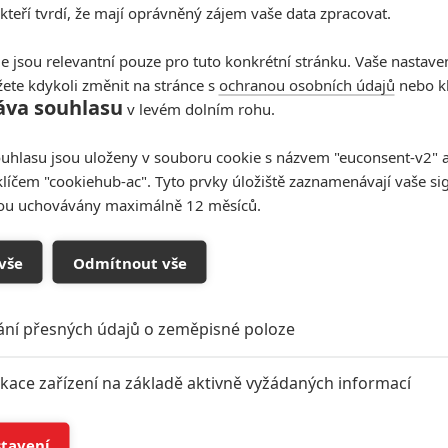
 kteří tvrdí, že mají oprávněný zájem vaše data zpracovat.
e jsou relevantní pouze pro tuto konkrétní stránku. Vaše nastave
ete kdykoli změnit na stránce s
ochranou osobních údajů
nebo kl
áva souhlasu
v levém dolním rohu.
uhlasu jsou uloženy v souboru cookie s názvem "euconsent-v2" a 
klíčem "cookiehub-ac". Tyto prvky úložiště zaznamenávají vaše si
sou uchovávány maximálně 12 měsíců.
oupit do diskuze
vše
Odmítnout vše
ání přesných údajů o zeměpisné poloze
ikace zařízení na základě aktivně vyžádaných informací
í a/nebo přístup k informacím v zařízení
stavení