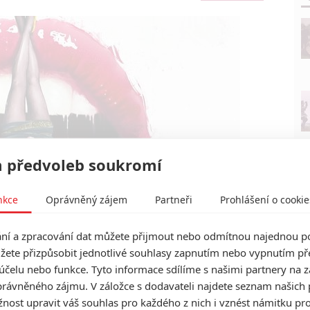
 předvoleb soukromí
nkce
Oprávněný zájem
Partneři
Prohlášení o cookie
í a zpracování dat můžete přijmout nebo odmítnou najednou po
žete přizpůsobit jednotlivé souhlasy zapnutím nebo vypnutím pře
účelu nebo funkce. Tyto informace sdílíme s našimi partnery na 
Focus Features
rávněného zájmu. V záložce s dodavateli najdete seznam našich 
adá žena | Fandíme filmu
ost upravit váš souhlas pro každého z nich i vznést námitku pro