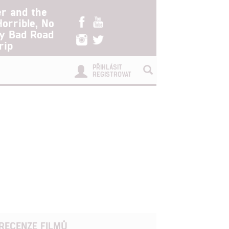
er and the
Horrible, No
ry Bad Road
rip
PŘIHLÁSIT
REGISTROVAT
RECENZE FILMŮ