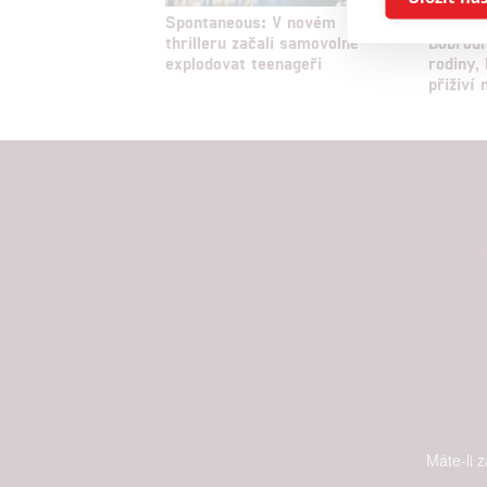
Spontaneous: V novém
Recenze
thrilleru začali samovolně
Dobrodr
Reklam
explodovat teenageři
rodiny,
přiživí 
Person
služeb
Udělením sou
možnost: Zaji
Poskytování 
Máte-li 