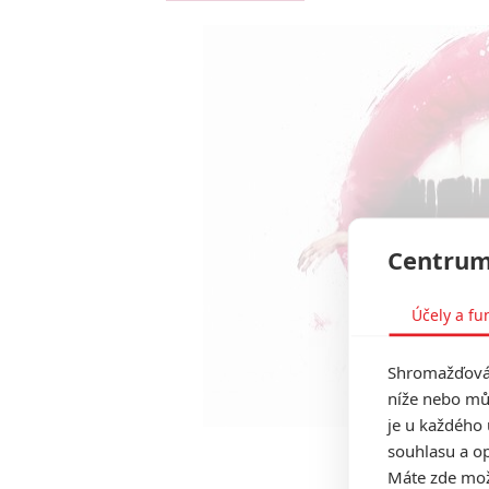
Centrum
Účely a fu
Shromažďován
níže nebo mů
je u každého 
souhlasu a op
Nadějná ml
Máte zde možn