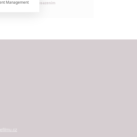
ent Management

maximálně nabitým obsazením


rtnerům
ání chyb,
filmu.cz