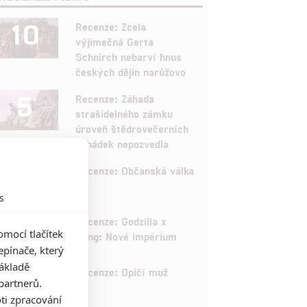
10
Recenze: Zcela
výjimečná Gerta
Schnirch nebarví hnus
českých dějin narůžovo
5
Recenze: Záhada
strašidelného zámku
úroveň štědrovečerních
pohádek nepozvedla
8
Recenze: Občanská válka
s
6
Recenze: Godzilla x
mocí tlačítek
Kong: Nové impérium
pínače, který
základě
8
Recenze: Opičí muž
partnerů.
ti zpracování