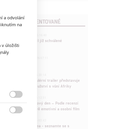
ní a odvolání
POSLEDNÍ KOMENTOVANÉ
iknutím na
3
ČLÁNEK | 01.08.2026 16:40
Marvel nečekaně zrušil již schválené
v úložišti
pokračování
gnály
433
FILM | 01.08.2026 07:11
拆彈專家
1
ČLÁNEK | 30.07.2026 20:14
Děti krve a kostí: Regulérní trailer představuje
akční fantasy dobrodružství s vůní Afriky
1
ČLÁNEK | 30.07.2026 12:31

Spider-Man: Zbrusu nový den – Podle recenzí
máme čekat překvapivě emotivní a osobní film

1
ČLÁNEK | 30.07.2026 03:42
Velké preview: Odyssea - seznamte se s