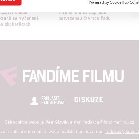
Powered by
CookieHub Cons
: Parazit -
Na mušce: Populární
užství chudé
thriller má už dopředu
a založená na omezených údajích a měření reklamy
 která se vyčuraně
potvrzenou čtvrtou řadu
na zbohatlících
alizovaný obsah, měření obsahu, průzkum publika a vývoj
hlasu s účely a funkcemi zde uvedenými dáváte nám i našim pa
štění bezpečnosti, předcházení a zjišťování podvodů a odstraňov
a zobrazování reklamy a obsahu
DISKUZE
PŘIHLÁSIT
REGISTROVAT
Šéfredaktor webu je
Petr Slavík
, e-mail
redakce@fandimefilmu.cz
zájem o inzerci na našem webu napište nám na e-mail
redakce@fandime