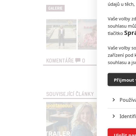
údajů u těch,
GALERIE
Vaše volby zd
souhlasu můž
Spr
tlačítko
Vaše volby so
zařízení pod 
KOMENTÁŘE
0
souhlasu a j
Vst
Přijmout 
SOUVISEJÍCÍ ČLÁNKY
Použív
Identif
Ukládán
Uložit na