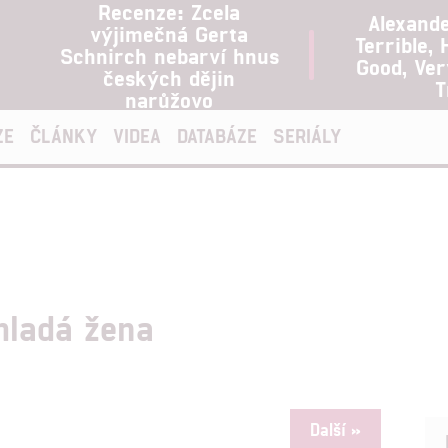
Recenze: Zcela
Alexand
výjimečná Gerta
Terrible, 
Schnirch nebarví hnus
Good, Ve
českých dějin
T
narůžovo
ZE
ČLÁNKY
VIDEA
DATABÁZE
SERIÁLY
mladá žena
Další »