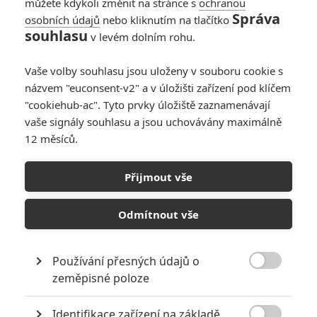
můžete kdykoli změnit na stránce s
ochranou
Správa
osobních údajů
nebo kliknutím na tlačítko
souhlasu
v levém dolním rohu.
Vaše volby souhlasu jsou uloženy v souboru cookie s
názvem "euconsent-v2" a v úložišti zařízení pod klíčem
"cookiehub-ac". Tyto prvky úložiště zaznamenávají
vaše signály souhlasu a jsou uchovávány maximálně
Focus Features
12 měsíců.
Carrey Mulligan ve filmu Nadějná mladá žena | Fandíme filmu
Přijmout vše
GALERIE
Odmítnout vše
Používání přesných údajů o

zeměpisné poloze
Identifikace zařízení na základě