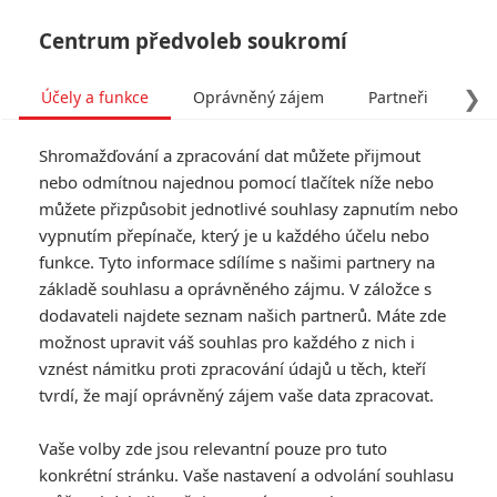
Centrum předvoleb soukromí
❯
Účely a funkce
Oprávněný zájem
Partneři
Pro
Tog
Shromažďování a zpracování dat můžete přijmout
navi
nebo odmítnou najednou pomocí tlačítek níže nebo
můžete přizpůsobit jednotlivé souhlasy zapnutím nebo
Recenze: Nadějná mladá
vypnutím přepínače, který je u každého účelu nebo
funkce. Tyto informace sdílíme s našimi partnery na
žena
základě souhlasu a oprávněného zájmu. V záložce s
dodavateli najdete seznam našich partnerů. Máte zde
Napsal:
novoten
, 14.06.2021 18:03
možnost upravit váš souhlas pro každého z nich i
vznést námitku proti zpracování údajů u těch, kteří
tvrdí, že mají oprávněný zájem vaše data zpracovat.
« Předchozí
Další »
Vaše volby zde jsou relevantní pouze pro tuto
konkrétní stránku. Vaše nastavení a odvolání souhlasu