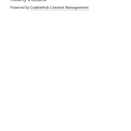
Powered by
CookieHub Consent Management
Na mušce: Populární
thriller má už dopředu
potvrzenou čtvrtou řadu
RECENZE FILMŮ
10
Recenze: Zcela výjimečná Gerta
Schnirch nebarví hnus českých dějin
narůžovo
5
Recenze: Záhada strašidelného
zámku úroveň štědrovečerních
pohádek nepozvedla
Recenze: Občanská válka