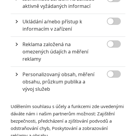
KOMENTÁŘE
0

aktivně vyžádaných informací
Vstoupit do diskuze
Ukládání a/nebo přístup k

informacím v zařízení
SOUVISEJÍCÍ ČLÁNKY
Reklama založená na

omezených údajích a měření
Spontaneous: V novém
reklamy
thrilleru začali
samovolně explodovat
Personalizovaný obsah, měření
teenageři

obsahu, průzkum publika a
vývoj služeb
Recenze: Parazit -
Udělením souhlasu s účely a funkcemi zde uvedenými
Dobrodružství chudé
dáváte nám i našim partnerům možnost: Zajištění
rodiny, která se
vyčuraně přiživí na
bezpečnosti, předcházení a zjišťování podvodů a
zbohatlících
odstraňování chyb, Poskytování a zobrazování
reklamy a obsahu