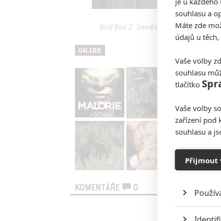
je u každého 
souhlasu a op
Máte zde možn
Bird Box 2: Sandra Bullock se vrátí d
údajů u těch,
GALERIE
Vaše volby zd
souhlasu můž
Spr
tlačítko
Vaše volby so
zařízení pod 
souhlasu a j
Přijmout 
KOMENTÁŘE
0
Použív
Vst
Identif