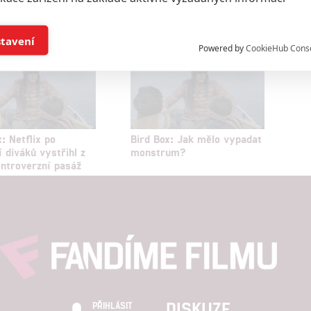
í a/nebo přístup k informacím v zařízení
stavení
Powered by
CookieHub Cons
a založená na omezených údajích a měření reklamy
alizovaný obsah, měření obsahu, průzkum publika a vývoj
: Netflix po
Bird Box: Jak mělo vypadat
í diváků vystřihl z
monstrum?
ontroverzní pasáž
hlasu s účely a funkcemi zde uvedenými dáváte nám i našim pa
štění bezpečnosti, předcházení a zjišťování podvodů a odstraňov
a zobrazování reklamy a obsahu
DISKUZE
PŘIHLÁSIT