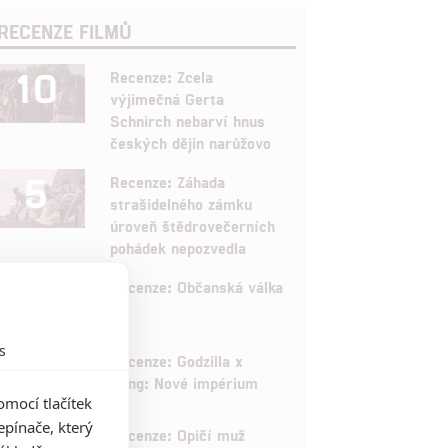
RECENZE FILMŮ
10
Recenze: Zcela
výjimečná Gerta
Schnirch nebarví hnus
českých dějin narůžovo
5
Recenze: Záhada
strašidelného zámku
úroveň štědrovečerních
pohádek nepozvedla
8
Recenze: Občanská válka
s
6
Recenze: Godzilla x
Kong: Nové impérium
mocí tlačítek
pínače, který
8
Recenze: Opičí muž