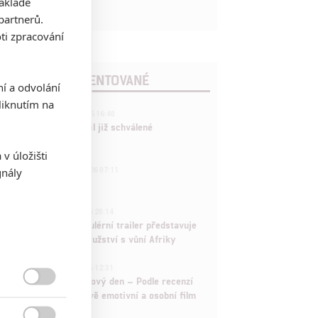
základě
partnerů.
ti zpracování
POSLEDNÍ KOMENTOVANÉ
ní a odvolání
iknutím na
3
ČLÁNEK | 01.08.2026 16:40
Marvel nečekaně zrušil již schválené
pokračování
v úložišti
433
gnály
FILM | 01.08.2026 07:11
拆彈專家
1
ČLÁNEK | 30.07.2026 20:14
Děti krve a kostí: Regulérní trailer představuje
akční fantasy dobrodružství s vůní Afriky
1
ČLÁNEK | 30.07.2026 12:31
Spider-Man: Zbrusu nový den – Podle recenzí

máme čekat překvapivě emotivní a osobní film