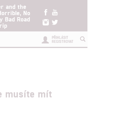
er and the
Horrible, No
ry Bad Road
rip
PŘIHLÁSIT
REGISTROVAT
e musíte mít