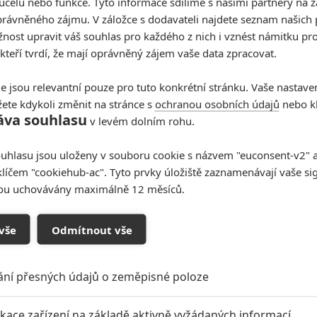
účelu nebo funkce. Tyto informace sdílíme s našimi partnery na 
rávněného zájmu. V záložce s dodavateli najdete seznam našich 
Netflix
ost upravit váš souhlas pro každého z nich i vznést námitku pro
o světa, kde musíte mít zavřené oči | Fandíme filmu
 kteří tvrdí, že mají oprávněný zájem vaše data zpracovat.
e jsou relevantní pouze pro tuto konkrétní stránku. Vaše nastave
ete kdykoli změnit na stránce s
ochranou osobních údajů
nebo kl
áva souhlasu
v levém dolním rohu.
uhlasu jsou uloženy v souboru cookie s názvem "euconsent-v2" a 
klíčem "cookiehub-ac". Tyto prvky úložiště zaznamenávají vaše si
sou uchovávány maximálně 12 měsíců.
vše
Odmítnout vše
ání přesných údajů o zeměpisné poloze
oupit do diskuze
ikace zařízení na základě aktivně vyžádaných informací