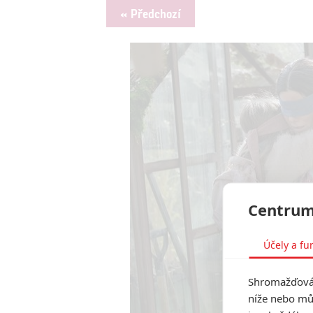
« Předchozí
Centrum
Účely a fu
Shromažďován
níže nebo mů