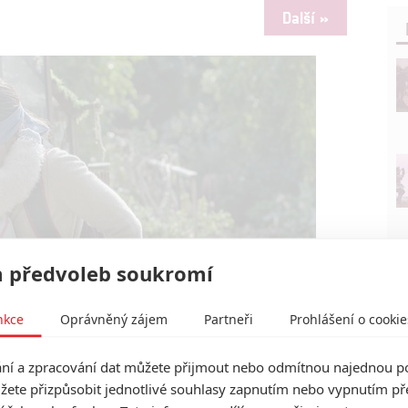
Další »
 předvoleb soukromí
nkce
Oprávněný zájem
Partneři
Prohlášení o cookie
í a zpracování dat můžete přijmout nebo odmítnou najednou po
žete přizpůsobit jednotlivé souhlasy zapnutím nebo vypnutím pře