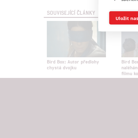
SOUVISEJÍCÍ ČLÁNKY
Ukládán
Uložit na
Reklam
Person
služeb
Bird Box: Autor předlohy
Bird Box
chystá dvojku
naléhán
filmu k
Udělením sou
možnost: Zaji
Poskytování 