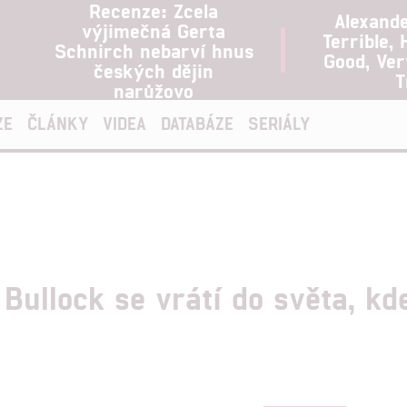
Recenze: Zcela
Alexand
výjimečná Gerta
Terrible, 
Schnirch nebarví hnus
Good, Ve
českých dějin
T
narůžovo
ZE
ČLÁNKY
VIDEA
DATABÁZE
SERIÁLY
Bullock se vrátí do světa, kd