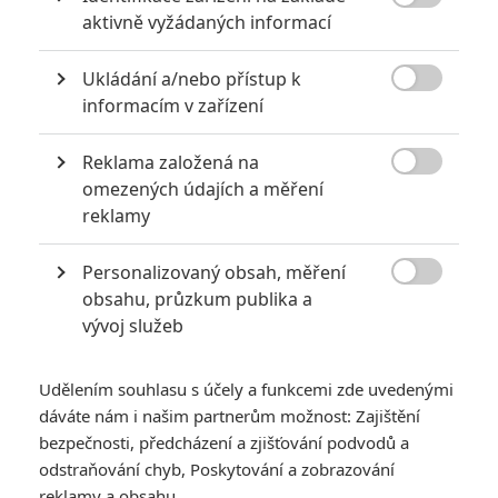

aktivně vyžádaných informací
Ukládání a/nebo přístup k

informacím v zařízení
Reklama založená na
Zobrazit dalších 5 obrázků

omezených údajích a měření
reklamy
Adaptace od Netflixu byla solidní hit a líbila se i autorovi
knihy, který kvůli ní chystá dvojku.
Personalizovaný obsah, měření

obsahu, průzkum publika a
Knižní
Bird Box
(český název knihy je
„V Pasti – Neotvírej oči,
vývoj služeb
nebo zemřeš!“
) od
Joshe Malermana
vyšel již v roce 2014.
Filmového zpracování jsme se dočkali minulý rok a v hlavní
Udělením souhlasu s účely a funkcemi zde uvedenými
roli se objevila
Sandra Bullock
.
Netflix
si připsal pěkný
dáváte nám i našim partnerům možnost: Zajištění
zářez, který se líbil kritikům i divákům a druhý díl se dal
bezpečnosti, předcházení a zjišťování podvodů a
očekávat. Nyní se však dozvídáme, že nejprve se dočkáme
odstraňování chyb, Poskytování a zobrazování
dalšího dílu z knižní série a později snad dojde na samotný
reklamy a obsahu