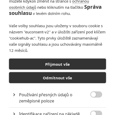
můžete kdykoli změnit na stránce s
ochranou
Správa
osobních údajů
nebo kliknutím na tlačítko
souhlasu
v levém dolním rohu.
Vaše volby souhlasu jsou uloženy v souboru cookie s
názvem "euconsent-v2" a v úložišti zařízení pod klíčem
"cookiehub-ac". Tyto prvky úložiště zaznamenávají
vaše signály souhlasu a jsou uchovávány maximálně
12 měsíců.
Bird Box: Autor předlohy
chystá dvojku
Přijmout vše
Napsal:
Michal Růžička - (misar3)
, 27.04.2019 13:25
Odmítnout vše
Používání přesných údajů o

zeměpisné poloze
Identifikace zařízení na základě