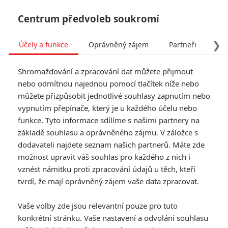
Centrum předvoleb soukromí
❯
Účely a funkce
Oprávněný zájem
Partneři
Pro
Tog
Shromažďování a zpracování dat můžete přijmout
navi
nebo odmítnou najednou pomocí tlačítek níže nebo
můžete přizpůsobit jednotlivé souhlasy zapnutím nebo
vypnutím přepínače, který je u každého účelu nebo
funkce. Tyto informace sdílíme s našimi partnery na
základě souhlasu a oprávněného zájmu. V záložce s
dodavateli najdete seznam našich partnerů. Máte zde
možnost upravit váš souhlas pro každého z nich i
vznést námitku proti zpracování údajů u těch, kteří
tvrdí, že mají oprávněný zájem vaše data zpracovat.
Vaše volby zde jsou relevantní pouze pro tuto
konkrétní stránku. Vaše nastavení a odvolání souhlasu