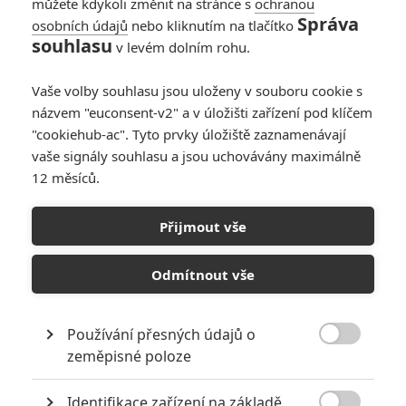
můžete kdykoli změnit na stránce s
ochranou
Správa
osobních údajů
nebo kliknutím na tlačítko
souhlasu
v levém dolním rohu.
Vaše volby souhlasu jsou uloženy v souboru cookie s
názvem "euconsent-v2" a v úložišti zařízení pod klíčem
"cookiehub-ac". Tyto prvky úložiště zaznamenávají
vaše signály souhlasu a jsou uchovávány maximálně
12 měsíců.
Přijmout vše
EOn
Odmítnout vše
Není čas zemřít: Bondovská rozlučka Daniela Craiga slibuje něco
v sérii nevídaného | Fandíme filmu
Používání přesných údajů o

zeměpisné poloze
GALERIE
Identifikace zařízení na základě