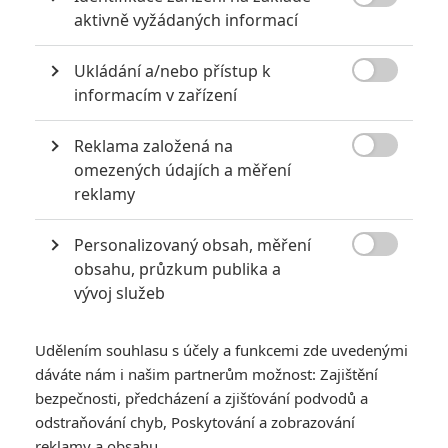

aktivně vyžádaných informací
Ukládání a/nebo přístup k

informacím v zařízení
KOMENTÁŘE
0
Reklama založená na

omezených údajích a měření
reklamy
Vstoupit do diskuze
Personalizovaný obsah, měření

obsahu, průzkum publika a
SOUVISEJÍCÍ ČLÁNKY
vývoj služeb
Daniel Craig nikdy
nechtěl být Bondem,
Udělením souhlasu s účely a funkcemi zde uvedenými
vždy toužil po komiksové
dáváte nám i našim partnerům možnost: Zajištění
roli
bezpečnosti, předcházení a zjišťování podvodů a
odstraňování chyb, Poskytování a zobrazování
reklamy a obsahu