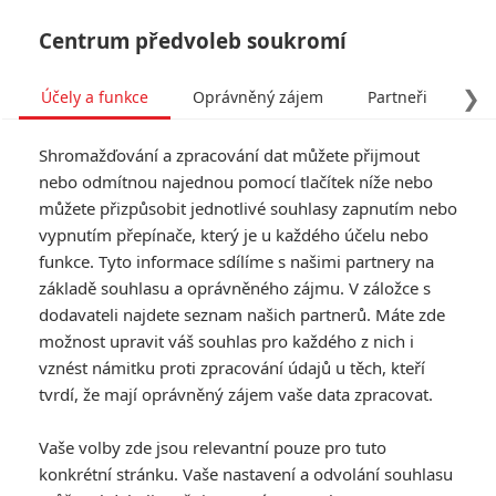
Centrum předvoleb soukromí
❯
Účely a funkce
Oprávněný zájem
Partneři
Pro
Tog
Shromažďování a zpracování dat můžete přijmout
navi
nebo odmítnou najednou pomocí tlačítek níže nebo
můžete přizpůsobit jednotlivé souhlasy zapnutím nebo
Není čas zemřít: Bondovská
vypnutím přepínače, který je u každého účelu nebo
funkce. Tyto informace sdílíme s našimi partnery na
rozlučka Daniela Craiga
základě souhlasu a oprávněného zájmu. V záložce s
slibuje něco v sérii
dodavateli najdete seznam našich partnerů. Máte zde
možnost upravit váš souhlas pro každého z nich i
nevídaného
vznést námitku proti zpracování údajů u těch, kteří
tvrdí, že mají oprávněný zájem vaše data zpracovat.
Napsal:
Jaaaara
, 15.06.2020 15:30
Vaše volby zde jsou relevantní pouze pro tuto
konkrétní stránku. Vaše nastavení a odvolání souhlasu
« Předchozí
Další »