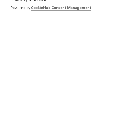
Powered by
CookieHub Consent Management
Bondovky: Natáčení je
podle tvůrců chaotické,
problematické a plné
hádek
Povolení zabíjet: Kolik
lidí zlikvidoval James
Bond za svou kariéru
RECENZE FILMŮ
10
Recenze: Zcela výjimečná Gerta
Schnirch nebarví hnus českých dějin
narůžovo