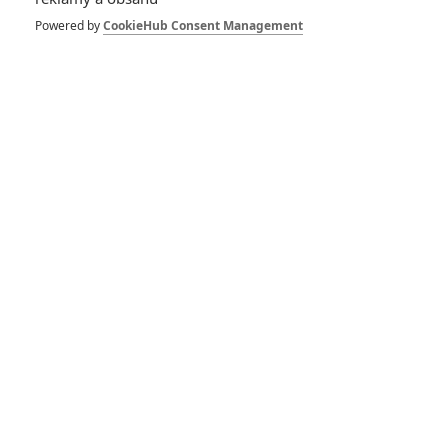
Powered by
CookieHub Consent Management
Bondovky: Natáčení je
podle tvůrců chaotické,
problematické a plné
hádek
Povolení zabíjet: Kolik
lidí zlikvidoval James
Bond za svou kariéru
RECENZE FILMŮ
10
Recenze: Zcela výjimečná Gerta
Schnirch nebarví hnus českých dějin
narůžovo