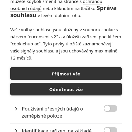
můžete kdykoli změnit na stránce s
ochranou
Správa
osobních údajů
nebo kliknutím na tlačítko
souhlasu
v levém dolním rohu.
Vaše volby souhlasu jsou uloženy v souboru cookie s
názvem "euconsent-v2" a v úložišti zařízení pod klíčem
"cookiehub-ac". Tyto prvky úložiště zaznamenávají
vaše signály souhlasu a jsou uchovávány maximálně
12 měsíců.
Přijmout vše
EOn
Odmítnout vše
Není čas zemřít: Bondovská rozlučka Daniela Craiga slibuje něco
v sérii nevídaného | Fandíme filmu
Používání přesných údajů o

zeměpisné poloze
GALERIE
Identifikace zařízení na základě