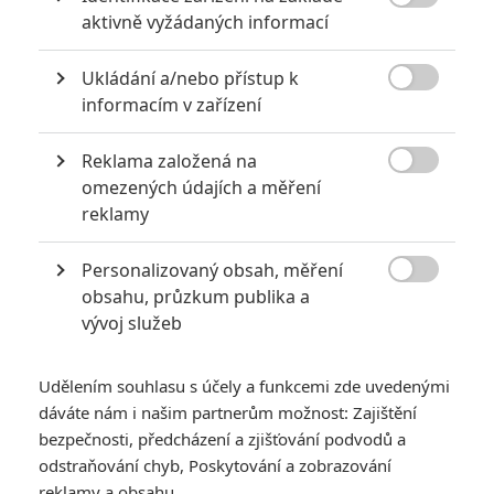

aktivně vyžádaných informací
Ukládání a/nebo přístup k

informacím v zařízení
KOMENTÁŘE
0
Reklama založená na

omezených údajích a měření
reklamy
Vstoupit do diskuze
Personalizovaný obsah, měření

obsahu, průzkum publika a
SOUVISEJÍCÍ ČLÁNKY
vývoj služeb
Daniel Craig nikdy
nechtěl být Bondem,
Udělením souhlasu s účely a funkcemi zde uvedenými
vždy toužil po komiksové
dáváte nám i našim partnerům možnost: Zajištění
roli
bezpečnosti, předcházení a zjišťování podvodů a
odstraňování chyb, Poskytování a zobrazování
reklamy a obsahu