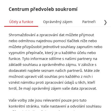
Centrum předvoleb soukromí
❯
Účely a funkce
Oprávněný zájem
Partneři
Pro
Tog
Shromažďování a zpracování dat můžete přijmout
navi
nebo odmítnou najednou pomocí tlačítek níže nebo
můžete přizpůsobit jednotlivé souhlasy zapnutím nebo
Není čas zemřít: Bondovská
vypnutím přepínače, který je u každého účelu nebo
funkce. Tyto informace sdílíme s našimi partnery na
rozlučka Daniela Craiga
základě souhlasu a oprávněného zájmu. V záložce s
slibuje něco v sérii
dodavateli najdete seznam našich partnerů. Máte zde
možnost upravit váš souhlas pro každého z nich i
nevídaného
vznést námitku proti zpracování údajů u těch, kteří
tvrdí, že mají oprávněný zájem vaše data zpracovat.
Napsal:
Jaaaara
, 15.06.2020 15:30
Vaše volby zde jsou relevantní pouze pro tuto
konkrétní stránku. Vaše nastavení a odvolání souhlasu
« Předchozí
Další »