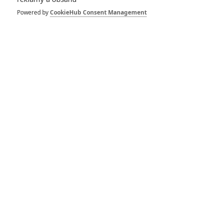
Bondovky: Natáčení je
podle tvůrců chaotické,
Powered by
CookieHub Consent Management
problematické a plné
hádek
Povolení zabíjet: Kolik
lidí zlikvidoval James
Bond za svou kariéru
RECENZE FILMŮ
10
Recenze: Zcela výjimečná Gerta
Schnirch nebarví hnus českých dějin
narůžovo