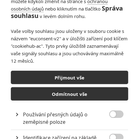
můžete kdykoli změnit na stránce s
ochranou
Správa
osobních údajů
nebo kliknutím na tlačítko
souhlasu
v levém dolním rohu.
Vaše volby souhlasu jsou uloženy v souboru cookie s
názvem "euconsent-v2" a v úložišti zařízení pod klíčem
"cookiehub-ac". Tyto prvky úložiště zaznamenávají
vaše signály souhlasu a jsou uchovávány maximálně
12 měsíců.
Přijmout vše
EOn
Odmítnout vše
Není čas zemřít | Fandíme filmu
Používání přesných údajů o
GALERIE

zeměpisné poloze
Identifikace zařízení na základě