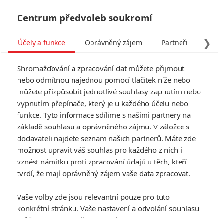
Centrum předvoleb soukromí
❯
Účely a funkce
Oprávněný zájem
Partneři
Pro
Tog
Shromažďování a zpracování dat můžete přijmout
navi
nebo odmítnou najednou pomocí tlačítek níže nebo
můžete přizpůsobit jednotlivé souhlasy zapnutím nebo
Není čas zemřít: Bondovská
vypnutím přepínače, který je u každého účelu nebo
funkce. Tyto informace sdílíme s našimi partnery na
rozlučka Daniela Craiga
základě souhlasu a oprávněného zájmu. V záložce s
slibuje něco v sérii
dodavateli najdete seznam našich partnerů. Máte zde
možnost upravit váš souhlas pro každého z nich i
nevídaného
vznést námitku proti zpracování údajů u těch, kteří
tvrdí, že mají oprávněný zájem vaše data zpracovat.
Napsal:
Jaaaara
, 15.06.2020 15:30
Vaše volby zde jsou relevantní pouze pro tuto
konkrétní stránku. Vaše nastavení a odvolání souhlasu
« Předchozí
Další »