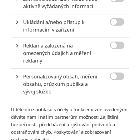

aktivně vyžádaných informací
Ukládání a/nebo přístup k

informacím v zařízení
KOMENTÁŘE
0
Reklama založená na

omezených údajích a měření
Vstoupit do diskuze
reklamy
Personalizovaný obsah, měření
SOUVISEJÍCÍ ČLÁNKY

obsahu, průzkum publika a
vývoj služeb
Daniel Craig nikdy
nechtěl být Bondem,
vždy toužil po komiksové
Udělením souhlasu s účely a funkcemi zde uvedenými
roli
dáváte nám i našim partnerům možnost: Zajištění
bezpečnosti, předcházení a zjišťování podvodů a
odstraňování chyb, Poskytování a zobrazování
reklamy a obsahu