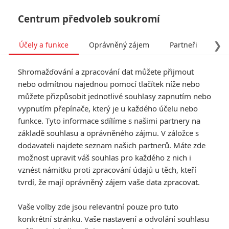
Centrum předvoleb soukromí
❯
Účely a funkce
Oprávněný zájem
Partneři
Pro
Tog
Shromažďování a zpracování dat můžete přijmout
navi
nebo odmítnou najednou pomocí tlačítek níže nebo
můžete přizpůsobit jednotlivé souhlasy zapnutím nebo
The Irishman: Natočil
vypnutím přepínače, který je u každého účelu nebo
funkce. Tyto informace sdílíme s našimi partnery na
Scorsese další gangsterský
základě souhlasu a oprávněného zájmu. V záložce s
klenot? První reakce jsou
dodavateli najdete seznam našich partnerů. Máte zde
možnost upravit váš souhlas pro každého z nich i
venku!
vznést námitku proti zpracování údajů u těch, kteří
tvrdí, že mají oprávněný zájem vaše data zpracovat.
Napsal:
Jaaaara
, 28.09.2019 13:30
Vaše volby zde jsou relevantní pouze pro tuto
konkrétní stránku. Vaše nastavení a odvolání souhlasu
« Předchozí
Další »