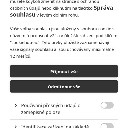
můžete kdykoli změnit na stránce s
ochranou
Správa
osobních údajů
nebo kliknutím na tlačítko
souhlasu
v levém dolním rohu.
Vaše volby souhlasu jsou uloženy v souboru cookie s
názvem "euconsent-v2" a v úložišti zařízení pod klíčem
"cookiehub-ac". Tyto prvky úložiště zaznamenávají
vaše signály souhlasu a jsou uchovávány maximálně
12 měsíců.
Přijmout vše
Netflix
Irčan (2019) | Fandíme filmu
Odmítnout vše
GALERIE
Používání přesných údajů o

zeměpisné poloze
Identifikace zařízení na základě