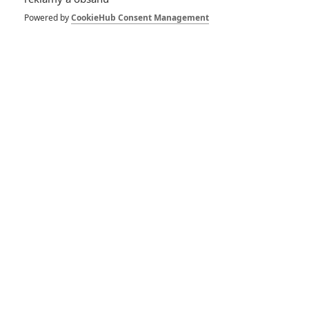
Powered by
CookieHub Consent Management
The Irishman podle
Roberta DeNira přinese
ty nejlepší triky
The Irishman: První
teaser láká na
velkolepou Scorseseho
novinku
RECENZE FILMŮ
Recenze: Zcela výjimečná Gerta