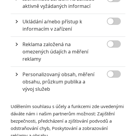

aktivně vyžádaných informací
KOMENTÁŘE
1
Ukládání a/nebo přístup k

informacím v zařízení
Reklama založená na
Fimi
| 2019-11-14 16:44:44

omezených údajích a měření
Bude recenze?
reklamy
Vstoupit do diskuze
Personalizovaný obsah, měření

obsahu, průzkum publika a
vývoj služeb
SOUVISEJÍCÍ ČLÁNKY
Udělením souhlasu s účely a funkcemi zde uvedenými
The Irishman:
dáváte nám i našim partnerům možnost: Zajištění
Producentka slibuje
pomalý film o toxické
bezpečnosti, předcházení a zjišťování podvodů a
maskulinitě
odstraňování chyb, Poskytování a zobrazování
reklamy a obsahu