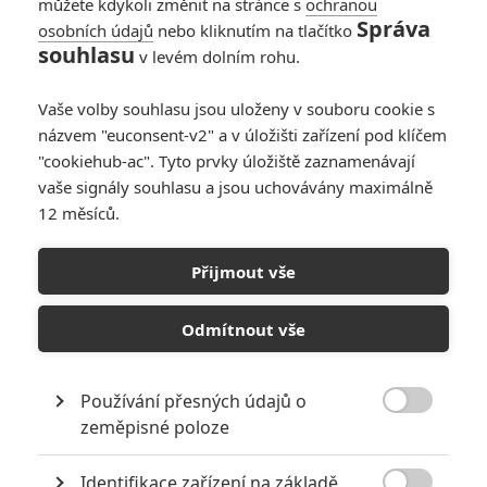
můžete kdykoli změnit na stránce s
ochranou
Správa
osobních údajů
nebo kliknutím na tlačítko
souhlasu
v levém dolním rohu.
Vaše volby souhlasu jsou uloženy v souboru cookie s
názvem "euconsent-v2" a v úložišti zařízení pod klíčem
"cookiehub-ac". Tyto prvky úložiště zaznamenávají
vaše signály souhlasu a jsou uchovávány maximálně
12 měsíců.
Spawn bude opravdu nízkorozpočtový projekt | Fandíme filmu
Přijmout vše
GALERIE
Odmítnout vše
Používání přesných údajů o

zeměpisné poloze
Identifikace zařízení na základě
KOMENTÁŘE
2