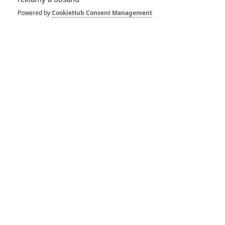
Nightwatch: Sony chce
Powered by
CookieHub Consent Management
ke Spider-manovi
černošského kolegu
Vrána mění studio a
stále se chystá
Deadpool 2 přinese
wickovskou akci a bude
jí hodně