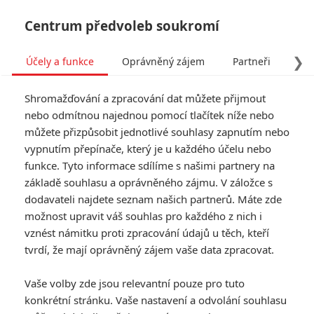
Centrum předvoleb soukromí
❯
Účely a funkce
Oprávněný zájem
Partneři
Pro
Tog
Shromažďování a zpracování dat můžete přijmout
navi
nebo odmítnou najednou pomocí tlačítek níže nebo
můžete přizpůsobit jednotlivé souhlasy zapnutím nebo
Spawn bude opravdu
vypnutím přepínače, který je u každého účelu nebo
funkce. Tyto informace sdílíme s našimi partnery na
nízkorozpočtový projekt
základě souhlasu a oprávněného zájmu. V záložce s
dodavateli najdete seznam našich partnerů. Máte zde
Napsal:
Rudmen
, 14.09.2017 13:20
možnost upravit váš souhlas pro každého z nich i
vznést námitku proti zpracování údajů u těch, kteří
tvrdí, že mají oprávněný zájem vaše data zpracovat.
« Předchozí
Další »
Vaše volby zde jsou relevantní pouze pro tuto
konkrétní stránku. Vaše nastavení a odvolání souhlasu