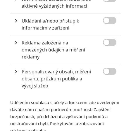

aktivně vyžádaných informací
Ukládání a/nebo přístup k
Fimi
| 2017-09-15 18:18:45

informacím v zařízení
Spawn, druhá srdcovka hned po Hellboyovi....sakra takovej
potencál, tak at se to nepodělá....v rukou Todda snad ne
Reklama založená na

omezených údajích a měření
Vstoupit do diskuze
reklamy
Personalizovaný obsah, měření
SOUVISEJÍCÍ ČLÁNKY

obsahu, průzkum publika a
vývoj služeb
Hellboy: První dvě fotky
titulního hrdiny v celé
jeho kráse
Udělením souhlasu s účely a funkcemi zde uvedenými
dáváte nám i našim partnerům možnost: Zajištění
bezpečnosti, předcházení a zjišťování podvodů a
odstraňování chyb, Poskytování a zobrazování
reklamy a obsahu