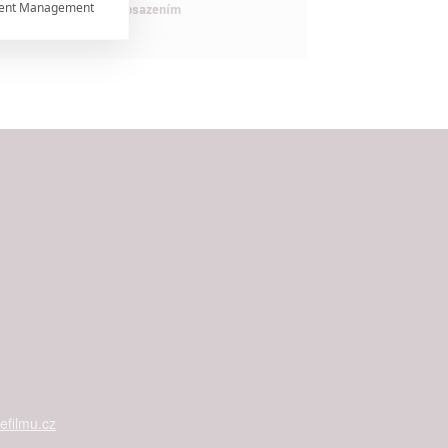
ent Management

maximálně nabitým obsazením


rtnerům
ání chyb,
filmu.cz