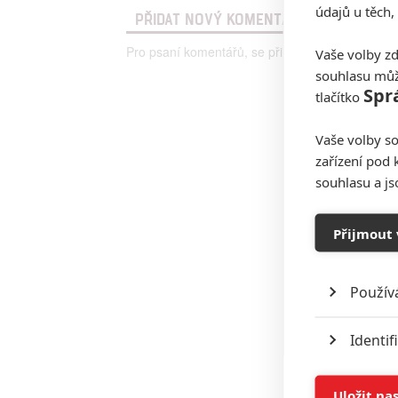
údajů u těch,
PŘIDAT NOVÝ KOMENTÁŘ
Pro psaní komentářů, se přihlašte.
Vaše volby zd
souhlasu můž
Spr
tlačítko
Vaše volby so
zařízení pod 
souhlasu a j
Přijmout 
Použív
Identif
Ukládán
Uložit na