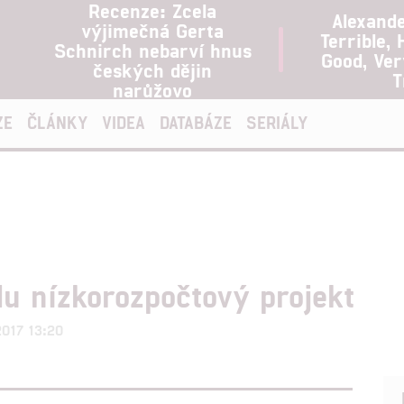
Recenze: Zcela
Alexand
výjimečná Gerta
Terrible, 
Schnirch nebarví hnus
Good, Ve
českých dějin
T
narůžovo
ZE
ČLÁNKY
VIDEA
DATABÁZE
SERIÁLY
 nízkorozpočtový projekt
.2017 13:20