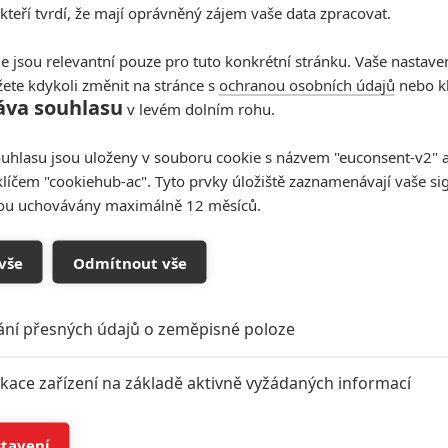
 kteří tvrdí, že mají oprávněný zájem vaše data zpracovat.
e jsou relevantní pouze pro tuto konkrétní stránku. Vaše nastave
ete kdykoli změnit na stránce s
ochranou osobních údajů
nebo kl
áva souhlasu
v levém dolním rohu.
uhlasu jsou uloženy v souboru cookie s názvem "euconsent-v2" a 
klíčem "cookiehub-ac". Tyto prvky úložiště zaznamenávají vaše si
sou uchovávány maximálně 12 měsíců.
vše
Odmítnout vše
ání přesných údajů o zeměpisné poloze
ikace zařízení na základě aktivně vyžádaných informací
í a/nebo přístup k informacím v zařízení
stavení