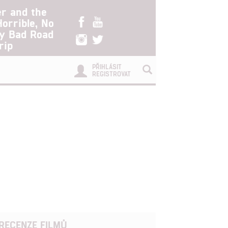
er and the
Horrible, No
ry Bad Road
rip
PŘIHLÁSIT
REGISTROVAT
RECENZE FILMŮ