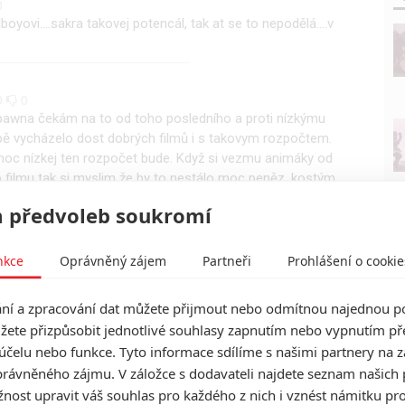
0
yovi....sakra takovej potencál, tak at se to nepodělá....v
0
0
awna čekám na to od toho posledního a proti nízkýmu
ě vycházelo dost dobrých filmů i s takovym rozpočtem.
moc nízkej ten rozpočet bude. Když si vezmu animáky od
o filmu tak si myslim že by to nestálo moc peněz, kostým
jně jako od HBO) narozdíl od brnění v prvnim filmu ale ten
 předvoleb soukromí
raktický efekty by se dali uplatnit) a ten plášť hraje
 ukrývá v temných uličkách...grázlíci a vrahouni vždycky
etězi. Snad to dopadne dobře a hlavně pochybuju že se film
nkce
Oprávněný zájem
Partneři
Prohlášení o cookie
noc by jim hodně pomohla
í a zpracování dat můžete přijmout nebo odmítnou najednou po
žete přizpůsobit jednotlivé souhlasy zapnutím nebo vypnutím pře
účelu nebo funkce. Tyto informace sdílíme s našimi partnery na 
rávněného zájmu. V záložce s dodavateli najdete seznam našich 
ost upravit váš souhlas pro každého z nich i vznést námitku pro