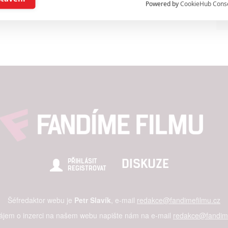
Powered by
CookieHub Cons
a založená na omezených údajích a měření reklamy
alizovaný obsah, měření obsahu, průzkum publika a vývoj
hlasu s účely a funkcemi zde uvedenými dáváte nám i našim pa
štění bezpečnosti, předcházení a zjišťování podvodů a odstraňov
a zobrazování reklamy a obsahu
DISKUZE
PŘIHLÁSIT
REGISTROVAT
Šéfredaktor webu je
Petr Slavík
, e-mail
redakce@fandimefilmu.cz
zájem o inzerci na našem webu napište nám na e-mail
redakce@fandime