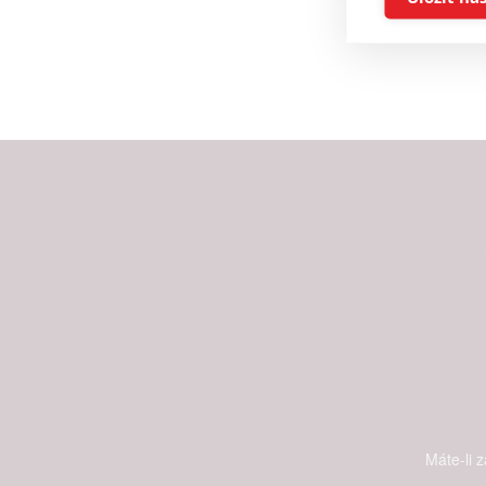
Reklam
Person
služeb
Udělením sou
možnost: Zaji
Poskytování 
Máte-li 