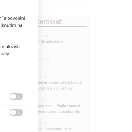
ní a odvolání
POSLEDNÍ KOMENTOVANÉ
iknutím na
3
ČLÁNEK | 01.08.2026 16:40
Marvel nečekaně zrušil již schválené
v úložišti
pokračování
gnály
433
FILM | 01.08.2026 07:11
拆彈專家
1
ČLÁNEK | 30.07.2026 20:14
Děti krve a kostí: Regulérní trailer představuje
akční fantasy dobrodružství s vůní Afriky
1
ČLÁNEK | 30.07.2026 12:31

Spider-Man: Zbrusu nový den – Podle recenzí
máme čekat překvapivě emotivní a osobní film

1
ČLÁNEK | 30.07.2026 03:42
Velké preview: Odyssea - seznamte se s