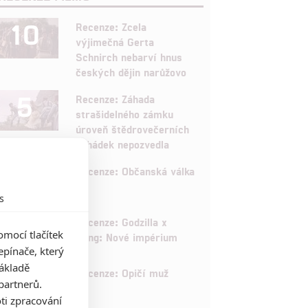
10
Recenze: Zcela
výjimečná Gerta
Schnirch nebarví hnus
českých dějin narůžovo
5
Recenze: Záhada
strašidelného zámku
úroveň štědrovečerních
pohádek nepozvedla
8
Recenze: Občanská válka
s
6
Recenze: Godzilla x
mocí tlačítek
Kong: Nové impérium
pínače, který
základě
8
Recenze: Opičí muž
partnerů.
ti zpracování