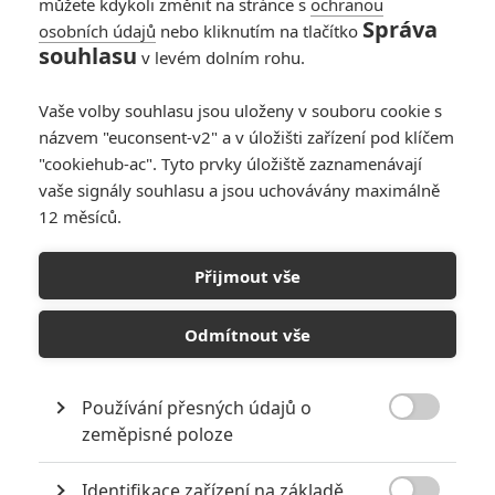
můžete kdykoli změnit na stránce s
ochranou
Garfield, Adam Driver, Liam
Správa
osobních údajů
nebo kliknutím na tlačítko
Neeson, Tadanobu Asano a
souhlasu
v levém dolním rohu.
Ciarán Hinds. Režíroval Martin
Scorsese, datum české a
slovenské premiéry je stanoveno
Vaše volby souhlasu jsou uloženy v souboru cookie s
na 16. 2. 2017.
názvem "euconsent-v2" a v úložišti zařízení pod klíčem
"cookiehub-ac". Tyto prvky úložiště zaznamenávají
vaše signály souhlasu a jsou uchovávány maximálně
Galerie k filmu Mlčení
12 měsíců.
Přijmout vše
« Předchozí
Další »
Odmítnout vše
Používání přesných údajů o

zeměpisné poloze
Identifikace zařízení na základě