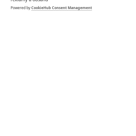
Powered by
CookieHub Consent Management
*/10
*/10
Nerecenzováno
Zatím nehodnoceno
Pro hodnocení musíte být přihlášen.
Jméno:
Heslo: