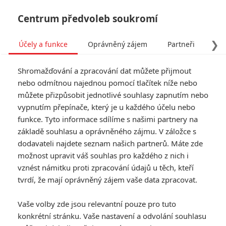
Centrum předvoleb soukromí
❯
Účely a funkce
Oprávněný zájem
Partneři
Pro
Tog
Shromažďování a zpracování dat můžete přijmout
navi
nebo odmítnou najednou pomocí tlačítek níže nebo
můžete přizpůsobit jednotlivé souhlasy zapnutím nebo
vypnutím přepínače, který je u každého účelu nebo
funkce. Tyto informace sdílíme s našimi partnery na
Mlčení
základě souhlasu a oprávněného zájmu. V záložce s
dodavateli najdete seznam našich partnerů. Máte zde
Mlčení pojednává o dvou
možnost upravit váš souhlas pro každého z nich i
jezuitských misionářích, kteří se v
vznést námitku proti zpracování údajů u těch, kteří
17. století vypraví do Japonska
hledat svého zmizelého mentora.
tvrdí, že mají oprávněný zájem vaše data zpracovat.
V té době je křesťanství v
Japonsku zakázáno, a tak na oba
Vaše volby zde jsou relevantní pouze pro tuto
muže čeká těžká zkouška. V
konkrétní stránku. Vaše nastavení a odvolání souhlasu
hlavních rolích hrají Andrew