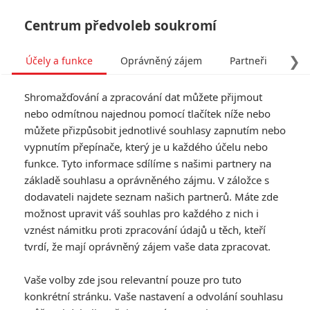
Centrum předvoleb soukromí
❯
Účely a funkce
Oprávněný zájem
Partneři
Pro
Tog
Shromažďování a zpracování dat můžete přijmout
navi
nebo odmítnou najednou pomocí tlačítek níže nebo
můžete přizpůsobit jednotlivé souhlasy zapnutím nebo
vypnutím přepínače, který je u každého účelu nebo
funkce. Tyto informace sdílíme s našimi partnery na
Mlčení
základě souhlasu a oprávněného zájmu. V záložce s
dodavateli najdete seznam našich partnerů. Máte zde
Mlčení pojednává o dvou
možnost upravit váš souhlas pro každého z nich i
jezuitských misionářích, kteří se v
vznést námitku proti zpracování údajů u těch, kteří
17. století vypraví do Japonska
hledat svého zmizelého mentora.
tvrdí, že mají oprávněný zájem vaše data zpracovat.
V té době je křesťanství v
Japonsku zakázáno, a tak na oba
Vaše volby zde jsou relevantní pouze pro tuto
muže čeká těžká zkouška. V
konkrétní stránku. Vaše nastavení a odvolání souhlasu
hlavních rolích hrají Andrew