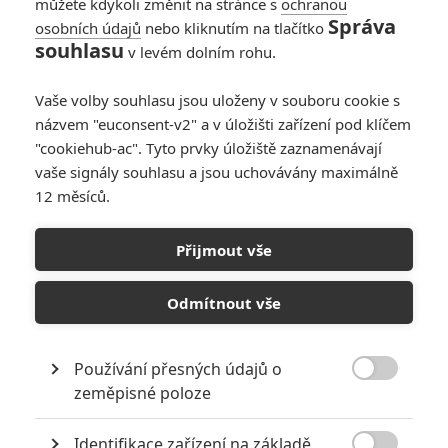
můžete kdykoli změnit na stránce s
ochranou
Garfield, Adam Driver, Liam
Správa
osobních údajů
nebo kliknutím na tlačítko
Neeson, Tadanobu Asano a
souhlasu
v levém dolním rohu.
Ciarán Hinds. Režíroval Martin
Scorsese, datum české a
slovenské premiéry je stanoveno
Vaše volby souhlasu jsou uloženy v souboru cookie s
na 16. 2. 2017.
názvem "euconsent-v2" a v úložišti zařízení pod klíčem
"cookiehub-ac". Tyto prvky úložiště zaznamenávají
vaše signály souhlasu a jsou uchovávány maximálně
Galerie k filmu Mlčení
12 měsíců.
Přijmout vše
« Předchozí
Další »
Odmítnout vše
Používání přesných údajů o

zeměpisné poloze
Identifikace zařízení na základě