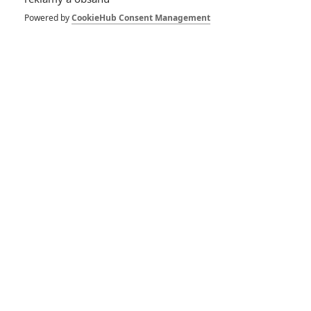
Powered by
CookieHub Consent Management
*/10
*/10
Nerecenzováno
Zatím nehodnoceno
Pro hodnocení musíte být přihlášen.
Jméno:
Heslo: