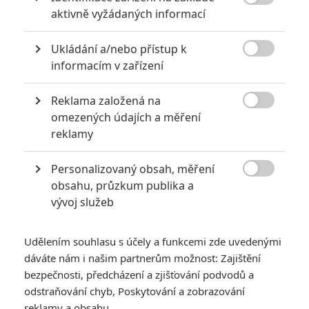
*/10
*/10

aktivně vyžádaných informací
Nerecenzováno
Zatím nehodnoceno
Ukládání a/nebo přístup k

informacím v zařízení
Pro hodnocení musíte být přihlášen.
Reklama založená na
Jméno:

omezených údajích a měření
reklamy
Heslo:
Personalizovaný obsah, měření

obsahu, průzkum publika a
vývoj služeb
Zůstat přihlášen
Udělením souhlasu s účely a funkcemi zde uvedenými
dáváte nám i našim partnerům možnost: Zajištění
bezpečnosti, předcházení a zjišťování podvodů a
odstraňování chyb, Poskytování a zobrazování
reklamy a obsahu