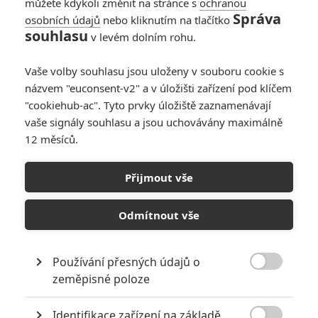
můžete kdykoli změnit na stránce s
ochranou
Garfield, Adam Driver, Liam
Správa
osobních údajů
nebo kliknutím na tlačítko
Neeson, Tadanobu Asano a
souhlasu
v levém dolním rohu.
Ciarán Hinds. Režíroval Martin
Scorsese, datum české a
slovenské premiéry je stanoveno
Vaše volby souhlasu jsou uloženy v souboru cookie s
na 16. 2. 2017.
názvem "euconsent-v2" a v úložišti zařízení pod klíčem
"cookiehub-ac". Tyto prvky úložiště zaznamenávají
vaše signály souhlasu a jsou uchovávány maximálně
KOMENTÁŘE
0
12 měsíců.
Přijmout vše
Odmítnout vše
PŘIDAT NOVÝ KOMENTÁŘ
Používání přesných údajů o
Pro psaní komentářů, se přihlašte.

zeměpisné poloze
Identifikace zařízení na základě