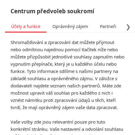
Centrum předvoleb soukromí
❯
Účely a funkce
Oprávněný zájem
Partneři
Pro
Tog
Shromažďování a zpracování dat můžete přijmout
navi
nebo odmítnou najednou pomocí tlačítek níže nebo
můžete přizpůsobit jednotlivé souhlasy zapnutím nebo
vypnutím přepínače, který je u každého účelu nebo
funkce. Tyto informace sdílíme s našimi partnery na
Mlčení
základě souhlasu a oprávněného zájmu. V záložce s
dodavateli najdete seznam našich partnerů. Máte zde
Mlčení pojednává o dvou
možnost upravit váš souhlas pro každého z nich i
jezuitských misionářích, kteří se v
vznést námitku proti zpracování údajů u těch, kteří
17. století vypraví do Japonska
hledat svého zmizelého mentora.
tvrdí, že mají oprávněný zájem vaše data zpracovat.
V té době je křesťanství v
Japonsku zakázáno, a tak na oba
Vaše volby zde jsou relevantní pouze pro tuto
muže čeká těžká zkouška. V
konkrétní stránku. Vaše nastavení a odvolání souhlasu
hlavních rolích hrají Andrew