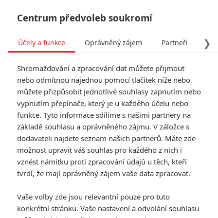
Centrum předvoleb soukromí
❯
Účely a funkce
Oprávněný zájem
Partneři
Pro
Tog
Shromažďování a zpracování dat můžete přijmout
navi
nebo odmítnou najednou pomocí tlačítek níže nebo
můžete přizpůsobit jednotlivé souhlasy zapnutím nebo
vypnutím přepínače, který je u každého účelu nebo
funkce. Tyto informace sdílíme s našimi partnery na
základě souhlasu a oprávněného zájmu. V záložce s
dodavateli najdete seznam našich partnerů. Máte zde
možnost upravit váš souhlas pro každého z nich i
vznést námitku proti zpracování údajů u těch, kteří
tvrdí, že mají oprávněný zájem vaše data zpracovat.
Vaše volby zde jsou relevantní pouze pro tuto
konkrétní stránku. Vaše nastavení a odvolání souhlasu