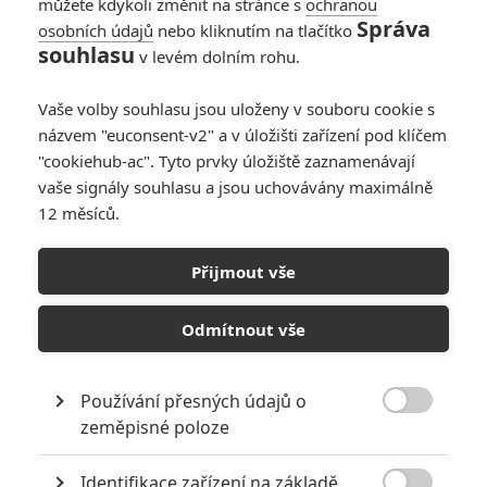
můžete kdykoli změnit na stránce s
ochranou
Správa
osobních údajů
nebo kliknutím na tlačítko
souhlasu
v levém dolním rohu.
Vaše volby souhlasu jsou uloženy v souboru cookie s
názvem "euconsent-v2" a v úložišti zařízení pod klíčem
"cookiehub-ac". Tyto prvky úložiště zaznamenávají
vaše signály souhlasu a jsou uchovávány maximálně
12 měsíců.
Box Office: Rozpolcený
Návrat Xandera Cage
Přijmout vše
Napsal:
Milan Brousil - (Brousitch)
, 22.01.2017 19:44
Odmítnout vše
Používání přesných údajů o

zeměpisné poloze
Identifikace zařízení na základě