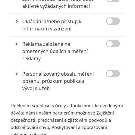

aktivně vyžádaných informací
Ukládání a/nebo přístup k

informacím v zařízení
Universal Pictures
Reklama založená na
Zobrazit další 3 obrázky

omezených údajích a měření
reklamy
Rogue One jde ve světě přes miliardu, ale větší věci se
dějí doma v Americe, kde se znovu narodil režisér, od
Personalizovaný obsah, měření
kterého bychom to ani nečekali.

obsahu, průzkum publika a
vývoj služeb
Rok 2017 nám začíná zřejmě jedním z nejvelkolepějších
návratů, jaký jsme tu poslední roky měli. Filmová historie
M.
Udělením souhlasu s účely a funkcemi zde uvedenými
Night Shyamalana
je značně problematická - s kultovními
dáváte nám i našim partnerům možnost: Zajištění
filmy, ale i ostudnými projekty a propadáky.
The Visit
bezpečnosti, předcházení a zjišťování podvodů a
(
Návštěva
) byla skromný návrat do formy, kvalitativně
odstraňování chyb, Poskytování a zobrazování
chválená a kasovně nakonec hezké peníze taky udělala.
reklamy a obsahu