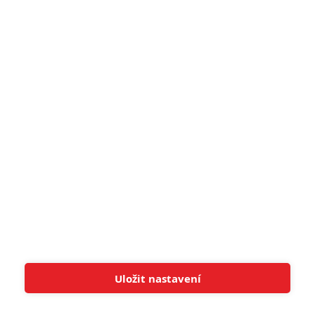
5
Recenze: Záhada strašidelného
zámku úroveň štědrovečerních
pohádek nepozvedla
8
Recenze: Občanská válka
6
Recenze: Godzilla x Kong: Nové
impérium
8
Recenze: Opičí muž
POSLEDNÍ KOMENTOVANÉ
Uložit nastavení
Tato stránka používá soubory cookies.
Více informací
Rozumím
3
ČLÁNEK | 01.08.2026 16:40